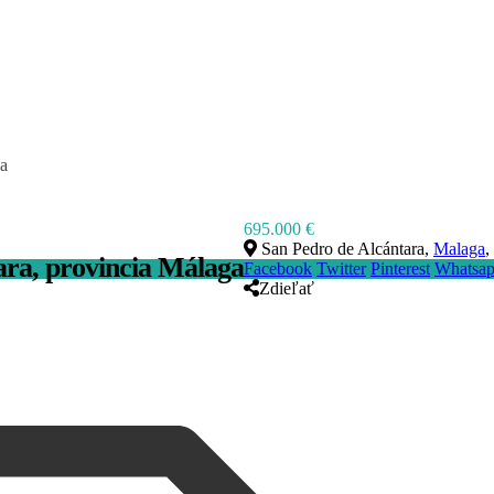
ga
695.000 €
San Pedro de Alcántara,
Malaga
,
ra, provincia Málaga
Facebook
Twitter
Pinterest
Whatsa
Zdieľať