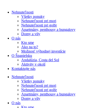
Nehnuteľnosti
Všetky ponuky
Nehnuteľnosti pri mori
Nehnuteľnosti pri golfe
Apartmány, penthousy a bungalovy
Domy a vily
O nás
Kto sme
Ako na to?
Možnosť výhodnej investície
O Španielsku
Andalúzia, Costa del Sol
Aktivity v okolí
Kontaktujte nás
Nehnuteľnosti
Všetky ponuky
Nehnuteľnosti pri mori
Nehnuteľnosti pri golfe
Apartmány, penthousy a bungalovy
Domy a vily
O nás
Kto sme