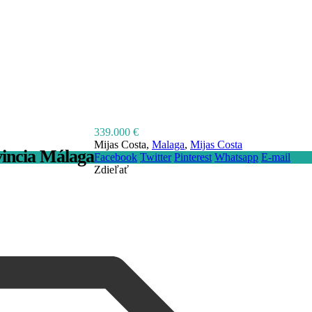
339.000 €
Mijas Costa,
Malaga
,
Mijas Costa
vincia Málaga
Facebook
Twitter
Pinterest
Whatsapp
E-mail
Zdieľať