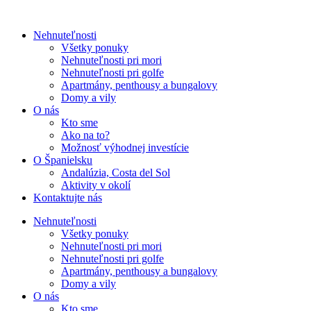
Nehnuteľnosti
Všetky ponuky
Nehnuteľnosti pri mori
Nehnuteľnosti pri golfe
Apartmány, penthousy a bungalovy
Domy a vily
O nás
Kto sme
Ako na to?
Možnosť výhodnej investície
O Španielsku
Andalúzia, Costa del Sol
Aktivity v okolí
Kontaktujte nás
Nehnuteľnosti
Všetky ponuky
Nehnuteľnosti pri mori
Nehnuteľnosti pri golfe
Apartmány, penthousy a bungalovy
Domy a vily
O nás
Kto sme