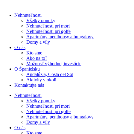
Nehnuteľnosti
Všetky ponuky
Nehnuteľnosti pri mori
Nehnuteľnosti pri golfe
Apartmány, penthousy a bungalovy
Domy a vily
O nás
Kto sme
Ako na to?
Možnosť výhodnej investície
O Španielsku
Andalúzia, Costa del Sol
Aktivity v okolí
Kontaktujte nás
Nehnuteľnosti
Všetky ponuky
Nehnuteľnosti pri mori
Nehnuteľnosti pri golfe
Apartmány, penthousy a bungalovy
Domy a vily
O nás
Kto sme