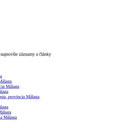
e najnovšie záznamy a články
ga
 Málaga
cia Málaga
álaga
ta, provincia Málaga
álaga
Málaga
ia Málaga