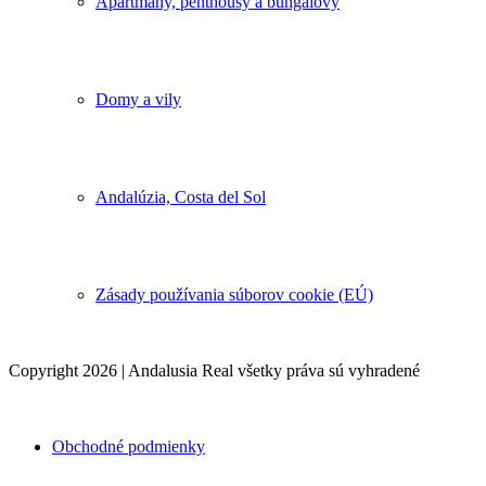
Apartmány, penthousy a bungalovy
Domy a vily
Andalúzia, Costa del Sol
Zásady používania súborov cookie (EÚ)
Copyright 2026 | Andalusia Real všetky práva sú vyhradené
Obchodné podmienky