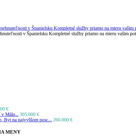
nehnuteľnosti v Španielsku Kompletné služby priamo na mieru vašim p
00 €
 v Mála...
305.000 €
, Byt na najvyššom posc...
260.000 €
IA MENY