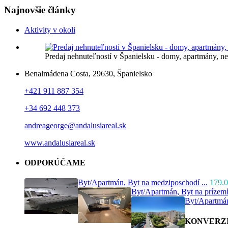
Najnovšie články
Aktivity v okoli
Predaj nehnuteľností v Španielsku - domy, apartmány, 
Benalmádena Costa, 29630, Španielsko
+421 911 887 354
+34 692 448 373
andreageorge@andalusiareal.sk
www.andalusiareal.sk
ODPORÚČAME
Byt/Apartmán, Byt na medziposchodí ...
179.0
Byt/Apartmán, Byt na prízemí
Byt/Apartmán
KONVERZ