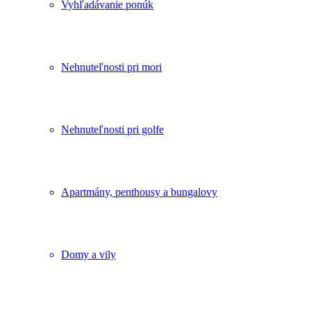
Vyhľadávanie ponúk
Nehnuteľnosti pri mori
Nehnuteľnosti pri golfe
Apartmány, penthousy a bungalovy
Domy a vily