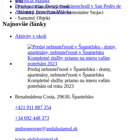
provincia Málaga
Vila
Byt/Apartmán, Byt na medziposchodí v San Pedro de
- Farma – Gazdovský Dom
Alcántara, provincia Málaga
- Mestský Dom čiastočne Samostatne Stojaci
- Samotný Objekt
Najnovšie články
Aktivity v okoli
Predaj nehnuteľností v Španielsku - domy,
apartmány, nehnuteľnosti v Španielsku
Kompletné služby priamo na mieru vašim
potrebám od roku 2023
Benalmádena Costa, 29630, Španielsko
+421 911 887 354
+34 692 448 373
andreageorge@andalusiareal.sk
www.andalusiareal.sk