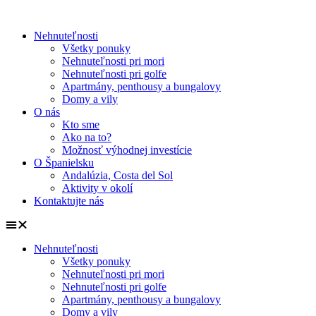
Nehnuteľnosti
Všetky ponuky
Nehnuteľnosti pri mori
Nehnuteľnosti pri golfe
Apartmány, penthousy a bungalovy
Domy a vily
O nás
Kto sme
Ako na to?
Možnosť výhodnej investície
O Španielsku
Andalúzia, Costa del Sol
Aktivity v okolí
Kontaktujte nás
Nehnuteľnosti
Všetky ponuky
Nehnuteľnosti pri mori
Nehnuteľnosti pri golfe
Apartmány, penthousy a bungalovy
Domy a vily