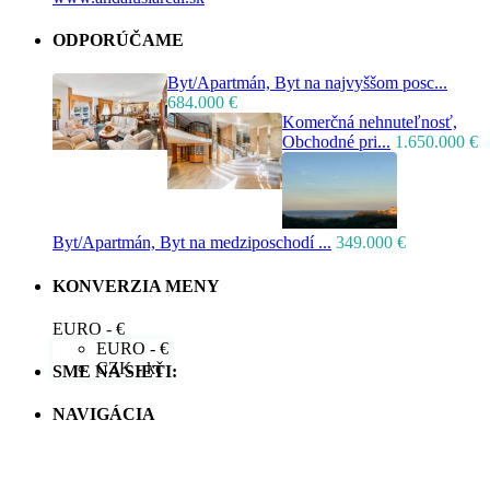
ODPORÚČAME
Byt/Apartmán, Byt na najvyššom posc...
684.000 €
Komerčná nehnuteľnosť,
Obchodné pri...
1.650.000 €
Byt/Apartmán, Byt na medziposchodí ...
349.000 €
KONVERZIA MENY
EURO - €
EURO - €
CZK - kč
SME NA SIETI:
NAVIGÁCIA