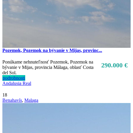
Pozemok, Pozemok na bývanie v Mijas, provinc...
Ponúkame nehnuteľnosť Pozemok, Pozemok na
290.000 €
bývanie v Mijas, provincia Málaga, oblasť Costa
del Sol.
podrobnosti
Andalusia Real
18
Benahavís
,
Malaga