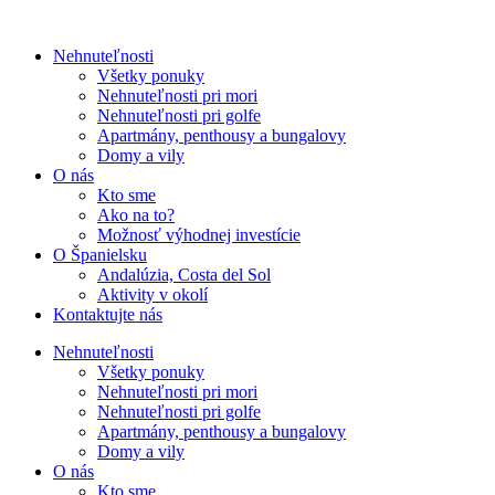
Nehnuteľnosti
Všetky ponuky
Nehnuteľnosti pri mori
Nehnuteľnosti pri golfe
Apartmány, penthousy a bungalovy
Domy a vily
O nás
Kto sme
Ako na to?
Možnosť výhodnej investície
O Španielsku
Andalúzia, Costa del Sol
Aktivity v okolí
Kontaktujte nás
Nehnuteľnosti
Všetky ponuky
Nehnuteľnosti pri mori
Nehnuteľnosti pri golfe
Apartmány, penthousy a bungalovy
Domy a vily
O nás
Kto sme