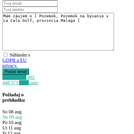
Súhlasím s
GDPR a EU
privacy.
Zavolať
+34 692
448 373
Whatsapp
Požiadaj o
prehliadku
So
08
aug
Ne
09
aug
Po
10
aug
Predaj
Ut
11
aug
Dostupné
St
12
aug