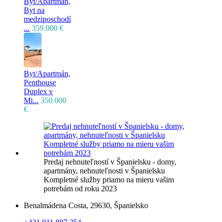
Byt/Apartmán,
Byt na
medziposchodí
...
359.000 €
Byt/Apartmán,
Penthouse
Duplex v
Mi...
350.000
€
Predaj nehnuteľností v Španielsku - domy,
apartmány, nehnuteľnosti v Španielsku
Kompletné služby priamo na mieru vašim
potrebám od roku 2023
Benalmádena Costa, 29630, Španielsko