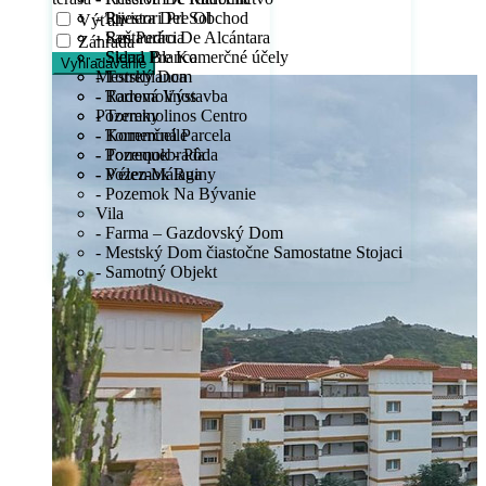
- Priestori Pre Obchod
- Riviera Del Sol
Výťah
- Reštaurácia
- San Pedro De Alcántara
Záhrada
- Sklad Pre Komerčné účely
- Sierra Blanca
Vyhľadávanie
Mestský Dom
- Torreblanca
- Radová Výstavba
- Torremolinos
Pozemky
- Torremolinos Centro
- Komerčná Parcela
- Torremuelle
- Pozemok - Pôda
- Torrequebrada
- Pozemok Ruiny
- Vélez-Málaga
- Pozemok Na Bývanie
Vila
- Farma – Gazdovský Dom
- Mestský Dom čiastočne Samostatne Stojaci
- Samotný Objekt