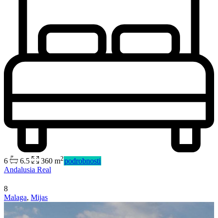
2
6
6.5
360 m
podrobnosti
Andalusia Real
8
Malaga
,
Mijas