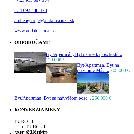
+421 911 887 354
+34 692 448 373
andreageorge@andalusiareal.sk
www.andalusiareal.sk
ODPORÚČAME
Byt/Apartmán, Byt na medziposchodí ...
179.000 €
Byt/Apartmán, Byt na
prízemí v Mála...
305.000 €
Byt/Apartmán, Byt na najvyššom posc...
260.000 €
KONVERZIA MENY
EURO - €
EURO - €
CZK - kč
SME NA SIETI: