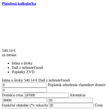
Platobná kalkulačka
540.14
€
za mesiac
Istina a úroky
Daň z nehnuteľností
Poplatky ZVD
Istina a úroky
540.14
€
Daň z nehnuteľností
Poplatok združenia vlastníkov domov
Domáca cena
Akontácia
Funkčné obdobie (*v rokoch)
Úrok