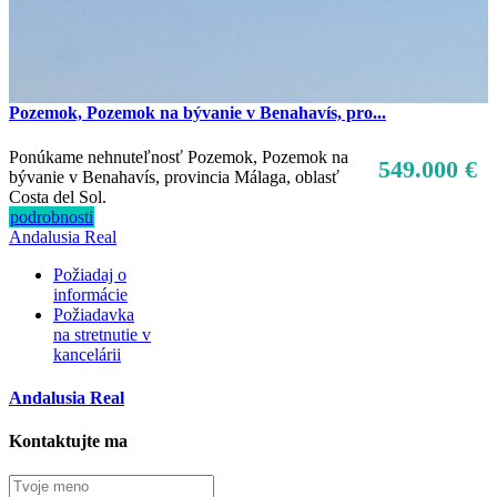
Pozemok, Pozemok na bývanie v Benahavís, pro...
Ponúkame nehnuteľnosť Pozemok, Pozemok na
549.000 €
bývanie v Benahavís, provincia Málaga, oblasť
Costa del Sol.
podrobnosti
Predaj
Andalusia Real
Mimo trhu
Požiadaj o
informácie
Požiadavka
na stretnutie v
kancelárii
Andalusia Real
Kontaktujte ma