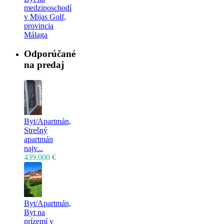
medziposchodí
v Mijas Golf,
provincia
Málaga
Odporúčané
na predaj
Byt/Apartmán,
Strešný
apartmán
najv...
439.000 €
Byt/Apartmán,
Byt na
prízemí v