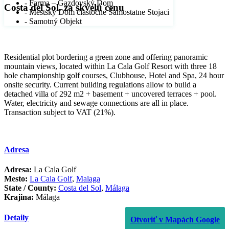
- Farma – Gazdovský Dom
Costa del Sol. za skvelú cenu
- Mestský Dom čiastočne Samostatne Stojaci
- Samotný Objekt
Residential plot bordering a green zone and offering panoramic
mountain views, located within La Cala Golf Resort with three 18
hole championship golf courses, Clubhouse, Hotel and Spa, 24 hour
onsite security. Current building regulations allow ‌to ‌build ‌a
‌detached ‌villa of ‌292 ‌m2 + ‌basement + ‌uncovered terraces + ‌pool.
‌Water, ‌electricity and sewage ‌connections ‌are all in ‌place.
‌Transaction ‌subject ‌to ‌VAT ‌(21%).
Adresa
Adresa:
La Cala Golf
Mesto:
La Cala Golf
,
Malaga
State / County:
Costa del Sol
,
Málaga
Krajina:
Málaga
Detaily
Otvoriť v Mapách Google