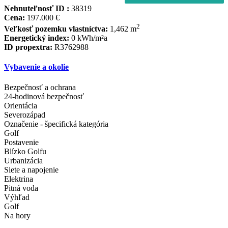
Nehnuteľnosť ID :
38319
Cena:
197.000 €
2
Veľkosť pozemku vlastníctva:
1,462 m
Energetický index:
0 kWh/m²a
ID propextra:
R3762988
Vybavenie a okolie
Bezpečnosť a ochrana
24-hodinová bezpečnosť
Orientácia
Severozápad
Označenie - špecifická kategória
Golf
Postavenie
Blízko Golfu
Urbanizácia
Siete a napojenie
Elektrina
Pitná voda
Výhľad
Golf
Na hory