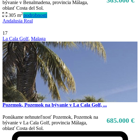
363.000 €
bývanie v Benalmadena, provincia Málaga,
oblasť Costa del Sol.
2
305 m
podrobnosti
Andalusia Real
17
La Cala Golf
,
Malaga
Pozemok, Pozemok na bývanie v La Cala Golf, ...
Ponúkame nehnuteľnosť Pozemok, Pozemok na
685.000 €
bývanie v La Cala Golf, provincia Málaga,
oblasť Costa del Sol.