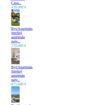
Casa...
439.000 €
Byt/Apartmán,
Strešný
apartmán
najv...
270.000 €
Byt/Apartmán,
Strešný
apartmán
najv...
875.000 €