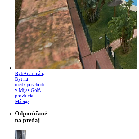
Byt/Apartmán,
Byt na
medziposchodí
v Mijas Golf,
provincia
Málaga
Odporúčané
na predaj