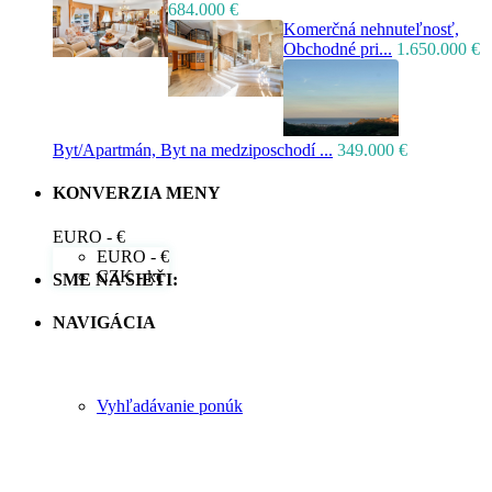
684.000 €
Komerčná nehnuteľnosť,
Obchodné pri...
1.650.000 €
Byt/Apartmán, Byt na medziposchodí ...
349.000 €
KONVERZIA MENY
EURO - €
EURO - €
CZK - kč
SME NA SIETI:
NAVIGÁCIA
Vyhľadávanie ponúk