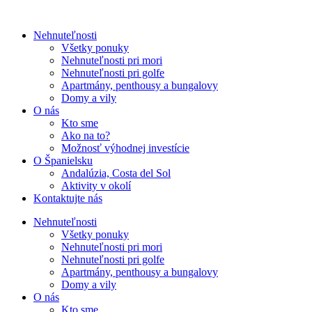
Nehnuteľnosti
Všetky ponuky
Nehnuteľnosti pri mori
Nehnuteľnosti pri golfe
Apartmány, penthousy a bungalovy
Domy a vily
O nás
Kto sme
Ako na to?
Možnosť výhodnej investície
O Španielsku
Andalúzia, Costa del Sol
Aktivity v okolí
Kontaktujte nás
Nehnuteľnosti
Všetky ponuky
Nehnuteľnosti pri mori
Nehnuteľnosti pri golfe
Apartmány, penthousy a bungalovy
Domy a vily
O nás
Kto sme