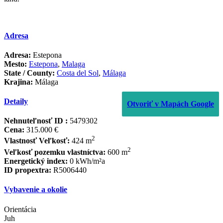
Adresa
Adresa:
Estepona
Mesto:
Estepona
,
Malaga
State / County:
Costa del Sol
,
Málaga
Krajina:
Málaga
Detaily
Otvoriť v Mapách Google
Nehnuteľnosť ID :
5479302
Cena:
315.000 €
2
Vlastnosť Veľkosť:
424 m
2
Veľkosť pozemku vlastníctva:
600 m
Energetický index:
0 kWh/m²a
ID propextra:
R5006440
Vybavenie a okolie
Orientácia
Juh