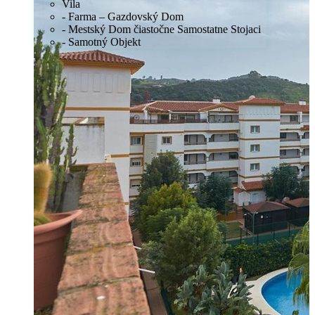
Vila
- Farma – Gazdovský Dom
- Mestský Dom čiastočne Samostatne Stojaci
- Samotný Objekt