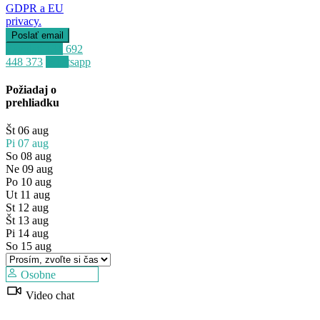
GDPR a EU
privacy.
Zavolať
+34 692
448 373
Whatsapp
Predaj
Požiadaj o
Dostupné
prehliadku
Št
06
aug
Pi
07
aug
So
08
aug
Ne
09
aug
Po
10
aug
Ut
11
aug
St
12
aug
Št
13
aug
Pi
14
aug
So
15
aug
Osobne
Video chat