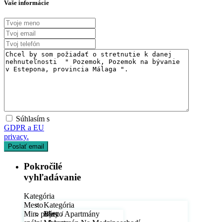
Vaše informácie
Súhlasím s
GDPR a EU
privacy.
Pokročilé
vyhľadávanie
Kategória
Mesto
Kategória
Min. počet
Byty / Apartmány
Mesto