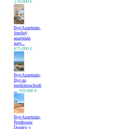
270.000 €
Byt/Apartmán,
Strešný
apartmán
najv...
875.000 €
Byt/Apartmán,
Byt na
medziposchodí
...
359.000 €
Byt/Apartmán,
Penthouse
Duplex v