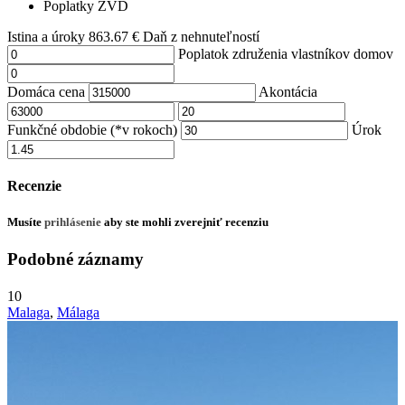
Poplatky ZVD
Istina a úroky
863.67
€
Daň z nehnuteľností
Poplatok združenia vlastníkov domov
Domáca cena
Akontácia
Funkčné obdobie (*v rokoch)
Úrok
Recenzie
Musíte
prihlásenie
aby ste mohli zverejniť recenziu
Podobné záznamy
10
Malaga
,
Málaga