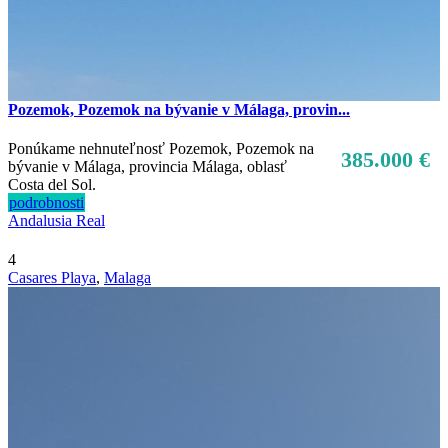
Pozemok, Pozemok na bývanie v Málaga, provin...
Ponúkame nehnuteľnosť Pozemok, Pozemok na
385.000 €
bývanie v Málaga, provincia Málaga, oblasť
Costa del Sol.
podrobnosti
Andalusia Real
4
Casares Playa
,
Malaga