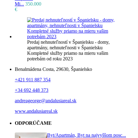
Mi...
350.000
€
Predaj nehnuteľností v Španielsku - domy,
apartmány, nehnuteľnosti v Španielsku
Kompletné služby priamo na mieru vašim
potrebám od roku 2023
Benalmádena Costa, 29630, Španielsko
+421 911 887 354
+34 692 448 373
andreageorge@andalusiareal.sk
www.andalusiareal.sk
ODPORÚČAME
Byt/Apartmán, Byt na najvyššom posc...