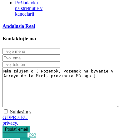
Požiadavka
na stretnutie v
kancelárii
Andalusia Real
Kontaktujte ma
Súhlasím s
GDPR a EU
privacy.
Zavolať
+34 692