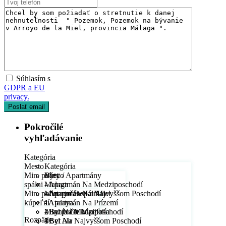
Súhlasím s
GDPR a EU
privacy.
Pokročilé
vyhľadávanie
Kategória
Mesto
Kategória
Min. počet
Byty / Apartmány
Mesto
spálni
- Apartmán Na Medziposchodí
Malaga
Predaj
Min. počet
- Apartmán Na Najvyššom Poschodí
- Arroyo De La Miel
Min. počet spálni
Dostupné
kúpeľní
- Apartmán Na Prízemí
- Atalaya
1
- Byt Na Medziposchodí
- Bahía De Marbella
2
Min. počet kúpeľní
Rozpätie
- Byt Na Najvyššom Poschodí
- Bel Air
3
1