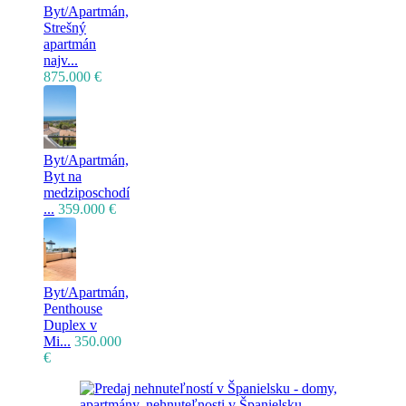
Byt/Apartmán,
Strešný
apartmán
najv...
875.000 €
Byt/Apartmán,
Byt na
medziposchodí
...
359.000 €
Byt/Apartmán,
Penthouse
Duplex v
Mi...
350.000
€