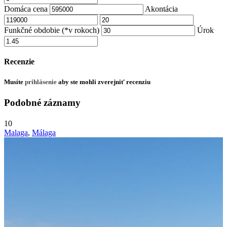
Domáca cena
Akontácia
Funkčné obdobie (*v rokoch)
Úrok
Recenzie
Musíte
prihlásenie
aby ste mohli zverejniť recenziu
Podobné záznamy
10
Malaga
,
Málaga