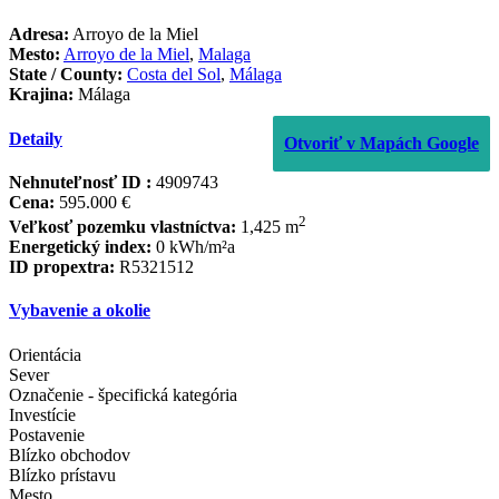
Adresa:
Arroyo de la Miel
Mesto:
Arroyo de la Miel
,
Malaga
State / County:
Costa del Sol
,
Málaga
Krajina:
Málaga
Detaily
Otvoriť v Mapách Google
Nehnuteľnosť ID :
4909743
Cena:
595.000 €
2
Veľkosť pozemku vlastníctva:
1,425 m
Energetický index:
0 kWh/m²a
ID propextra:
R5321512
Vybavenie a okolie
Orientácia
Sever
Označenie - špecifická kategória
Investície
Postavenie
Blízko obchodov
Blízko prístavu
Mesto