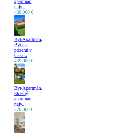
apartmán
najv...
439.000 €
Byt/Apartmán,
Byt na
prízemí v
Casa...
439.000 €
Byt/Apartmán,
Strešný
apartmán
najv...
270.000 €