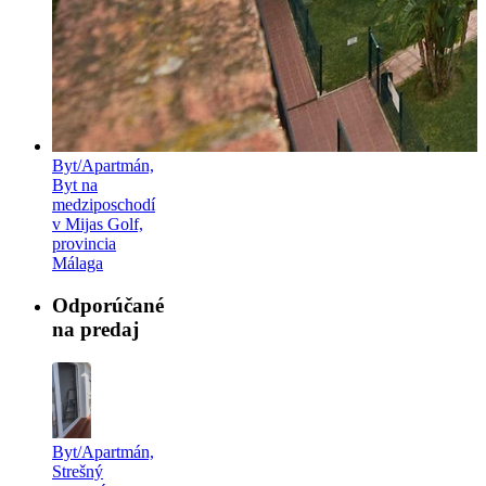
Byt/Apartmán,
Byt na
medziposchodí
v Mijas Golf,
provincia
Málaga
Odporúčané
na predaj
Byt/Apartmán,
Strešný