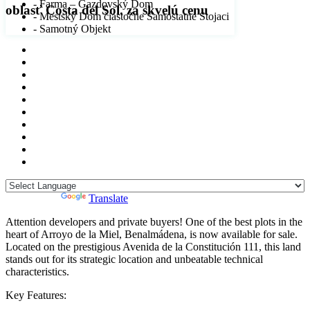
- Farma – Gazdovský Dom
oblasť Costa del Sol. za skvelú cenu
- Mestský Dom čiastočne Samostatne Stojaci
- Samotný Objekt
Powered by
Translate
Attention developers and private buyers! One of the best plots in the
heart of Arroyo de la Miel, Benalmádena, is now available for sale.
Located on the prestigious Avenida de la Constitución 111, this land
stands out for its strategic location and unbeatable technical
characteristics.
Key Features: