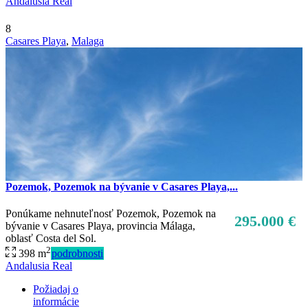
Andalusia Real
8
Casares Playa
,
Malaga
Pozemok, Pozemok na bývanie v Casares Playa,...
Ponúkame nehnuteľnosť Pozemok, Pozemok na
295.000 €
bývanie v Casares Playa, provincia Málaga,
oblasť Costa del Sol.
2
398 m
podrobnosti
Andalusia Real
Požiadaj o
informácie