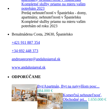
Predaj nehnuteľností v Španielsku - domy,
apartmány, nehnuteľnosti v Španielsku
Kompletné služby priamo na mieru vašim
potrebám od roku 2023
Benalmádena Costa, 29630, Španielsko
+421 911 887 354
+34 692 448 373
andreageorge@andalusiareal.sk
www.andalusiareal.sk
ODPORÚČAME
Byt/Apartmán, Byt na najvyššom posc...
684.000 €
Komerčná nehnuteľnosť,
Obchodné pri...
1.650.000 €