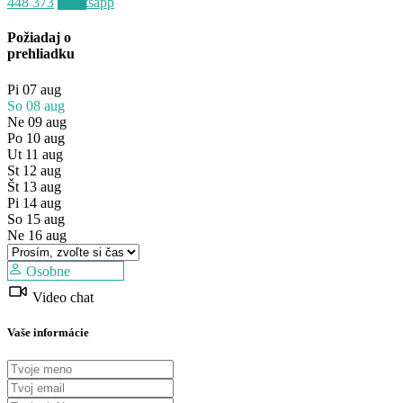
448 373
Whatsapp
Predaj
Požiadaj o
Dostupné
prehliadku
Pi
07
aug
So
08
aug
Ne
09
aug
Po
10
aug
Ut
11
aug
St
12
aug
Št
13
aug
Pi
14
aug
So
15
aug
Ne
16
aug
Osobne
Video chat
Vaše informácie