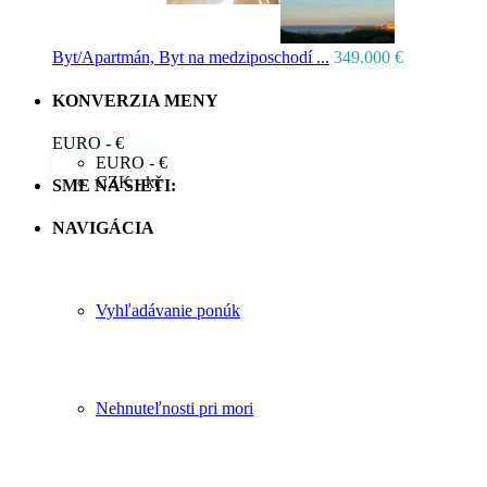
Byt/Apartmán, Byt na medziposchodí ...
349.000 €
KONVERZIA MENY
EURO - €
EURO - €
CZK - kč
SME NA SIETI:
NAVIGÁCIA
Vyhľadávanie ponúk
Nehnuteľnosti pri mori