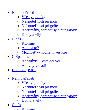
Nehnuteľnosti
Všetky ponuky
Nehnuteľnosti pri mori
Nehnuteľnosti pri golfe
Apartmány, penthousy a bungalovy
Domy a vily
O nás
Kto sme
Ako na to?
Možnosť výhodnej investície
O Španielsku
Andalúzia, Costa del Sol
Aktivity v okolí
Kontaktujte nás
Nehnuteľnosti
Všetky ponuky
Nehnuteľnosti pri mori
Nehnuteľnosti pri golfe
Apartmány, penthousy a bungalovy
Domy a vily
O nás
Kto sme