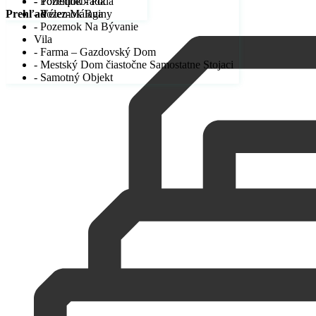
- Pozemok - Pôda
- Torrequebrada
- Pozemok Ruiny
- Vélez-Málaga
Prehľad
- Pozemok Na Bývanie
Vila
- Farma – Gazdovský Dom
- Mestský Dom čiastočne Samostatne Stojaci
- Samotný Objekt