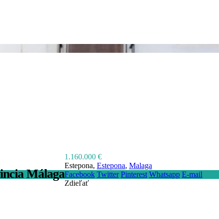
1.160.000 €
Estepona,
Estepona
,
Malaga
incia Málaga
Facebook
Twitter
Pinterest
Whatsapp
E-mail
Zdieľať