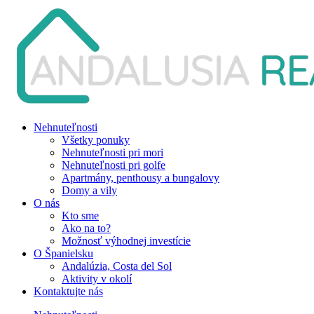
Nehnuteľnosti
Všetky ponuky
Nehnuteľnosti pri mori
Nehnuteľnosti pri golfe
Apartmány, penthousy a bungalovy
Domy a vily
O nás
Kto sme
Ako na to?
Možnosť výhodnej investície
O Španielsku
Andalúzia, Costa del Sol
Aktivity v okolí
Kontaktujte nás