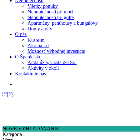
Nehnuteľnosti
Všetky ponuky
Nehnuteľnosti pri mori
Nehnuteľnosti pri golfe
Apartmány, penthousy a bungalovy
Domy a vily
O nás
Kto sme
Ako na to?
Možnosť výhodnej investície
O Španielsku
Andalúzia, Costa del Sol
Aktivity v okolí
Kontaktujte nás
🇨🇿
NOVÉ VYHĽADÁVANIE
Kategória
Mesto