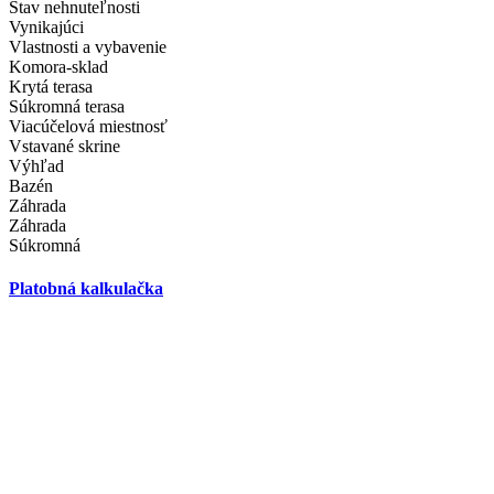
Stav nehnuteľnosti
Vynikajúci
Vlastnosti a vybavenie
Komora-sklad
Krytá terasa
Súkromná terasa
Viacúčelová miestnosť
Vstavané skrine
Výhľad
Bazén
Záhrada
Záhrada
Súkromná
Platobná kalkulačka