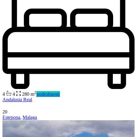
Predaj
Mimo trhu
2
4
4
280 m
podrobnosti
Andalusia Real
20
Estepona
,
Malaga