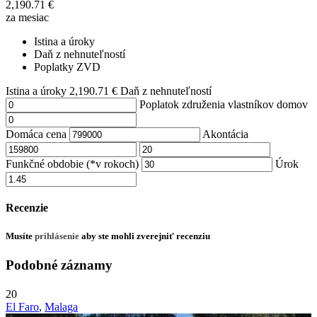
2,190.71
€
za mesiac
Istina a úroky
Daň z nehnuteľností
Poplatky ZVD
Istina a úroky
2,190.71
€
Daň z nehnuteľností
Poplatok združenia vlastníkov domov
Domáca cena
Akontácia
Funkčné obdobie (*v rokoch)
Úrok
Recenzie
Musíte
prihlásenie
aby ste mohli zverejniť recenziu
Podobné záznamy
20
El Faro
,
Malaga