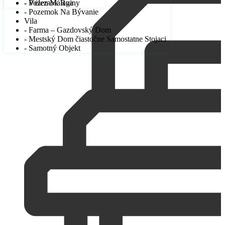
- Pozemok Ruiny
- Vélez-Málaga
- Pozemok Na Bývanie
Vila
- Farma – Gazdovský Dom
- Mestský Dom čiastočne Samostatne Stojaci
- Samotný Objekt