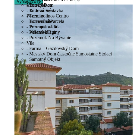
Vyhľadávanie
Mestský Dom
- Torreblanca
- Radová Výstavba
- Torremolinos
Pozemky
- Torremolinos Centro
- Komerčná Parcela
- Torremuelle
- Pozemok - Pôda
- Torrequebrada
- Pozemok Ruiny
- Vélez-Málaga
- Pozemok Na Bývanie
Vila
- Farma – Gazdovský Dom
- Mestský Dom čiastočne Samostatne Stojaci
- Samotný Objekt