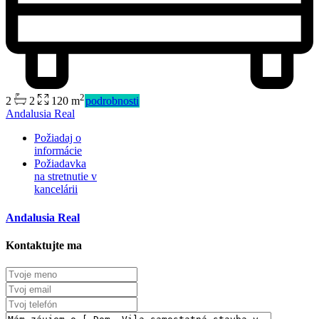
2
2
2
120 m
podrobnosti
Andalusia Real
Požiadaj o
informácie
Požiadavka
na stretnutie v
Predaj
kancelárii
Mimo trhu
Andalusia Real
Kontaktujte ma