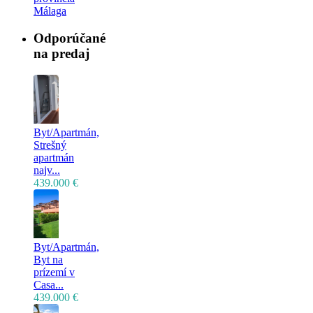
Málaga
Odporúčané
na predaj
Byt/Apartmán,
Strešný
apartmán
najv...
439.000 €
Byt/Apartmán,
Byt na
prízemí v
Casa...
439.000 €