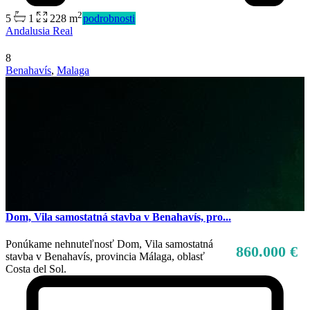
2
5
1
228 m
podrobnosti
Andalusia Real
8
Benahavís
,
Malaga
Dom, Vila samostatná stavba v Benahavís, pro...
Ponúkame nehnuteľnosť Dom, Vila samostatná
860.000 €
stavba v Benahavís, provincia Málaga, oblasť
Costa del Sol.