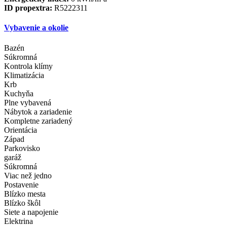
ID propextra:
R5222311
Vybavenie a okolie
Bazén
Súkromná
Kontrola klímy
Klimatizácia
Krb
Kuchyňa
Plne vybavená
Nábytok a zariadenie
Kompletne zariadený
Orientácia
Západ
Parkovisko
garáž
Súkromná
Viac než jedno
Postavenie
Blízko mesta
Blízko škôl
Siete a napojenie
Elektrina