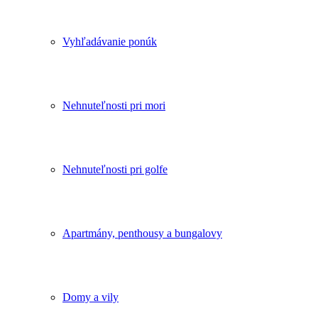
Vyhľadávanie ponúk
Nehnuteľnosti pri mori
Nehnuteľnosti pri golfe
Apartmány, penthousy a bungalovy
Domy a vily