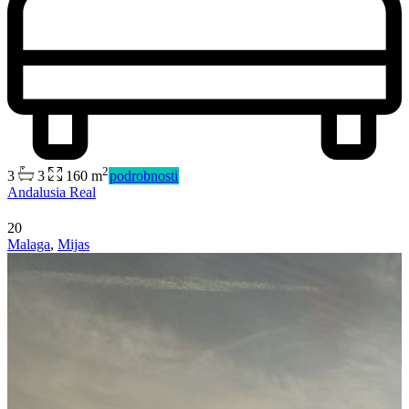
2
3
3
160 m
podrobnosti
Andalusia Real
20
Malaga
,
Mijas