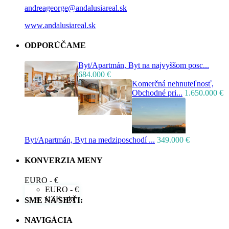
andreageorge@andalusiareal.sk
www.andalusiareal.sk
ODPORÚČAME
Byt/Apartmán, Byt na najvyššom posc...
684.000 €
Komerčná nehnuteľnosť,
Obchodné pri...
1.650.000 €
Byt/Apartmán, Byt na medziposchodí ...
349.000 €
KONVERZIA MENY
EURO - €
EURO - €
CZK - kč
SME NA SIETI:
NAVIGÁCIA