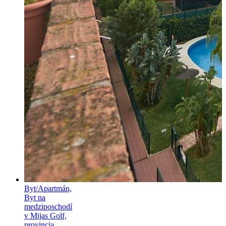
Byt/Apartmán,
Byt na
medziposchodí
v Mijas Golf,
provincia