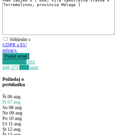
Súhlasím s
GDPR a EU
privacy.
Zavolať
+34 692
448 373
Whatsapp
Požiadaj o
prehliadku
Št
06
aug
Pi
07
aug
So
08
aug
Ne
09
aug
Po
10
aug
Ut
11
aug
St
12
aug
Št
13
aug