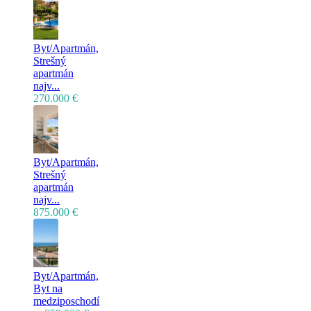
Byt/Apartmán,
Strešný
apartmán
najv...
270.000 €
Byt/Apartmán,
Strešný
apartmán
najv...
875.000 €
Byt/Apartmán,
Byt na
medziposchodí