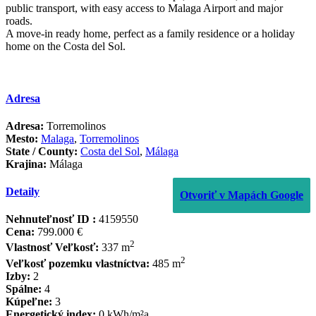
‌public ‌transport, ‌with ‌easy access ‌to ‌Malaga Airport ‌and major
‌roads.
A move-in ready ‌home, ‌perfect ‌as a family ‌residence ‌or a holiday
‌home ‌on ‌the ‌Costa ‌del ‌Sol.
Adresa
Adresa:
Torremolinos
Mesto:
Malaga
,
Torremolinos
State / County:
Costa del Sol
,
Málaga
Krajina:
Málaga
Detaily
Otvoriť v Mapách Google
Nehnuteľnosť ID :
4159550
Cena:
799.000 €
2
Vlastnosť Veľkosť:
337 m
2
Veľkosť pozemku vlastníctva:
485 m
Izby:
2
Spálne:
4
Kúpeľne:
3
Energetický index:
0 kWh/m²a