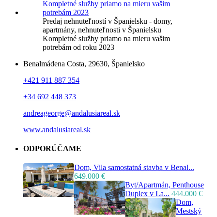
Predaj nehnuteľností v Španielsku - domy,
apartmány, nehnuteľnosti v Španielsku
Kompletné služby priamo na mieru vašim
potrebám od roku 2023
Benalmádena Costa, 29630, Španielsko
+421 911 887 354
+34 692 448 373
andreageorge@andalusiareal.sk
www.andalusiareal.sk
ODPORÚČAME
Dom, Vila samostatná stavba v Benal...
649.000 €
Byt/Apartmán, Penthouse
Duplex v La...
444.000 €
Dom,
Mestský