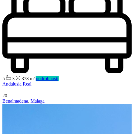
2
5
3
378 m
podrobnosti
Andalusia Real
20
Benalmadena
,
Malaga