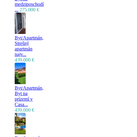
medziposchodí
...
275.000 €
Byt/Apartmán,
Strešný
apartmán
najv...
439.000 €
Byt/Apartmán,
Byt na
prízemí v
Casa...
439.000 €