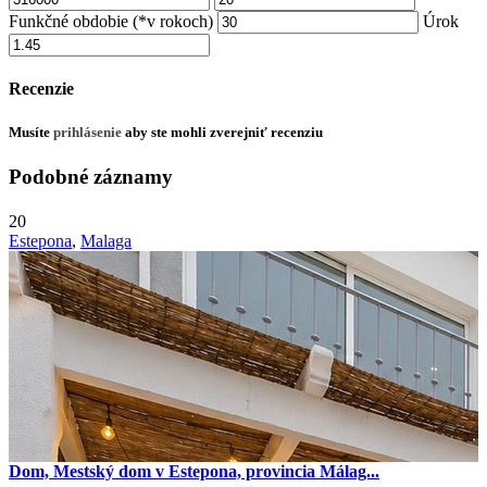
Funkčné obdobie (*v rokoch)
Úrok
Recenzie
Musíte
prihlásenie
aby ste mohli zverejniť recenziu
Podobné záznamy
20
Estepona
,
Malaga
Dom, Mestský dom v Estepona, provincia Málag...