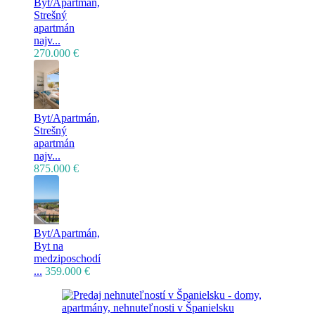
Byt/Apartmán,
Strešný
apartmán
najv...
270.000 €
Byt/Apartmán,
Strešný
apartmán
najv...
875.000 €
Byt/Apartmán,
Byt na
medziposchodí
...
359.000 €