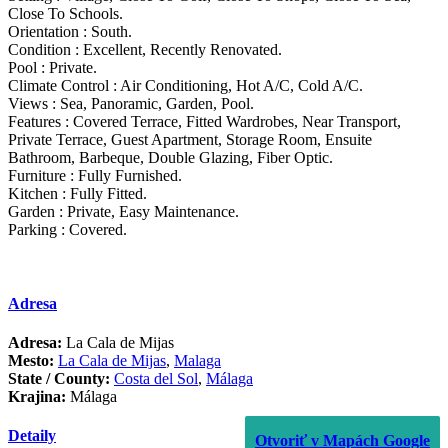
Close To Schools.
Orientation : South.
Condition : Excellent, Recently Renovated.
Pool : Private.
Climate Control : Air Conditioning, Hot A/C, Cold A/C.
Views : Sea, Panoramic, Garden, Pool.
Features : Covered Terrace, ‌Fitted ‌Wardrobes, ‌Near ‌Transport,
‌Private Terrace, ‌Guest ‌Apartment, Storage ‌Room, Ensuite
‌Bathroom, Barbeque, Double ‌Glazing, ‌Fiber ‌Optic.
Furniture : Fully ‌Furnished.
Kitchen ‌: Fully Fitted.
Garden ‌: ‌Private, ‌Easy ‌Maintenance.
Parking ‌: ‌Covered.
Adresa
Adresa:
La Cala de Mijas
Mesto:
La Cala de Mijas
,
Malaga
State / County:
Costa del Sol
,
Málaga
Krajina:
Málaga
Detaily
Otvoriť v Mapách Google