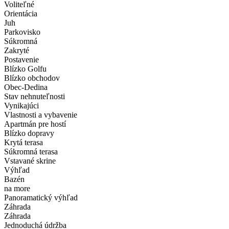
Voliteľné
Orientácia
Juh
Parkovisko
Súkromná
Zakryté
Postavenie
Blízko Golfu
Blízko obchodov
Obec-Dedina
Stav nehnuteľnosti
Vynikajúci
Vlastnosti a vybavenie
Apartmán pre hostí
Blízko dopravy
Krytá terasa
Súkromná terasa
Vstavané skrine
Výhľad
Bazén
na more
Panoramatický výhľad
Záhrada
Záhrada
Jednoduchá údržba