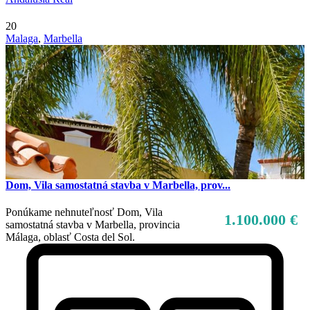
20
Malaga
,
Marbella
Dom, Vila samostatná stavba v Marbella, prov...
Ponúkame nehnuteľnosť Dom, Vila
1.100.000 €
samostatná stavba v Marbella, provincia
Málaga, oblasť Costa del Sol.