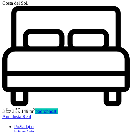
Costa del Sol.
2
3
3
149 m
podrobnosti
Predaj
Andalusia Real
Dostupné
Požiadaj o
informácie