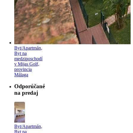
Byt/Apartmán,
Byt na
medziposchodí
v Mijas Golf,
provincia
Málaga
Odporúčané
na predaj
Byt/Apartmán,
Byt na