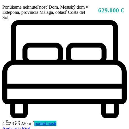
Ponúkame nehnuteľnosť Dom, Mestský dom v
629.000 €
Estepona, provincia Málaga, oblasť Costa del
Sol.
2
4
3
220 m
podrobnosti
Andalusia Real