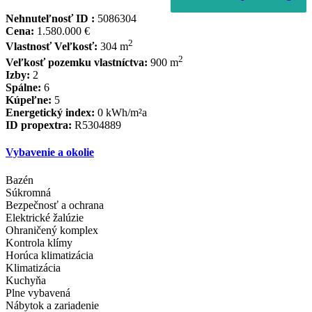
Nehnuteľnosť ID :
5086304
Cena:
1.580.000 €
2
Vlastnosť Veľkosť:
304 m
2
Veľkosť pozemku vlastníctva:
900 m
Izby:
2
Spálne:
6
Kúpeľne:
5
Energetický index:
0 kWh/m²a
ID propextra:
R5304889
Vybavenie a okolie
Bazén
Súkromná
Bezpečnosť a ochrana
Elektrické žalúzie
Ohraničený komplex
Kontrola klímy
Horúca klimatizácia
Klimatizácia
Kuchyňa
Plne vybavená
Nábytok a zariadenie