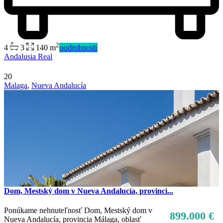
2
4
3
140 m
podrobnosti
Predaj
Andalusia Real
Mimo trhu
20
Malaga
,
Nueva Andalucía
Dom, Mestský dom v Nueva Andalucía, provinci...
Ponúkame nehnuteľnosť Dom, Mestský dom v
899.000 €
Nueva Andalucía, provincia Málaga, oblasť