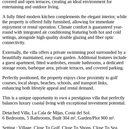
covered and open terraces, creating an ideal environment for
entertaining and outdoor living.
A fully fitted modern kitchen complements the elegant interior, while
the property is offered fully furnished, allowing for immediate
enjoyment or rental operation. Climate comfort is guaranteed year-
round with integrated air conditioning featuring both hot and cold
settings, alongside high-quality double glazing and fiber optic
connectivity.
Externally, the villa offers a private swimming pool surrounded by a
beautifully maintained, easy-care garden. Additional features include
a guest apartment, fitted wardrobes, ensuite bathrooms, a dedicated
storage room, barbeque area, private terraces, and covered parking.
Perfectly positioned, the property enjoys close proximity to golf
courses, local shops, beaches, schools, and transport links,
enhancing both lifestyle appeal and rental demand.
This is a unique opportunity to own a prestigious villa that perfectly
balances luxury coastal living with exceptional investment potential.
Detached Villa, La Cala de Mijas, Costa del Sol.
6 Bedrooms, 5 Bathrooms, Built 304 m², Garden/Plot 900 m².
Setting : Village, Close To Golf, Close To Shops, Close To Sea,