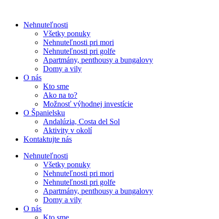
Nehnuteľnosti
Všetky ponuky
Nehnuteľnosti pri mori
Nehnuteľnosti pri golfe
Apartmány, penthousy a bungalovy
Domy a vily
O nás
Kto sme
Ako na to?
Možnosť výhodnej investície
O Španielsku
Andalúzia, Costa del Sol
Aktivity v okolí
Kontaktujte nás
Nehnuteľnosti
Všetky ponuky
Nehnuteľnosti pri mori
Nehnuteľnosti pri golfe
Apartmány, penthousy a bungalovy
Domy a vily
O nás
Kto sme