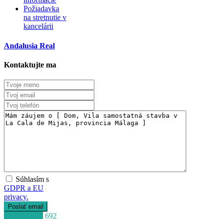
Požiadavka
na stretnutie v
kancelárii
Andalusia Real
Kontaktujte ma
Súhlasím s
GDPR a EU
privacy.
Zavolať
+34 692