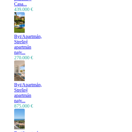
Casa...
439.000 €
Byt/Apartmán,
Strešný
apartmán
najv...
270.000 €
Byt/Apartmán,
Strešný
apartmán
najv...
875.000 €