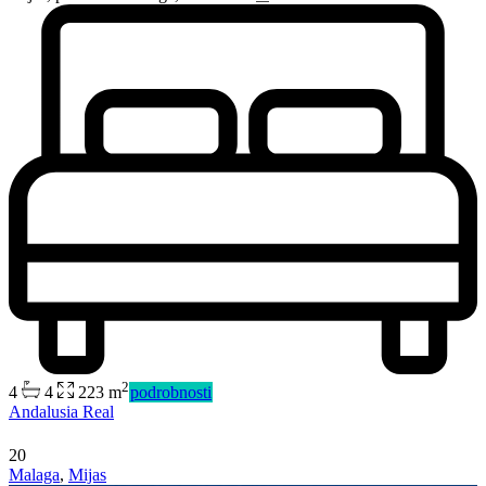
2
4
4
223 m
podrobnosti
Predaj
Andalusia Real
Mimo trhu
20
Malaga
,
Mijas