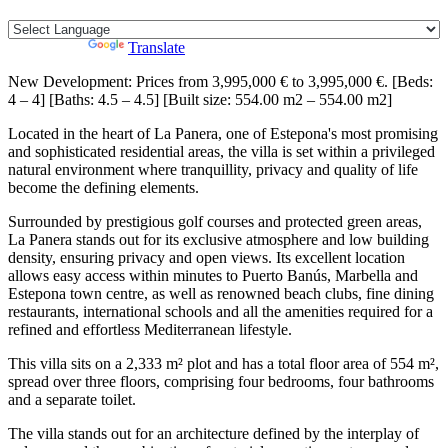
Powered by
Translate
New Development: Prices from 3,995,000 € to 3,995,000 €. [Beds:
4 – 4] [Baths: 4.5 – 4.5] [Built size: 554.00 m2 – 554.00 m2]
Located in the heart of La Panera, one of Estepona's most promising
and sophisticated residential areas, the villa is set within a privileged
natural environment where tranquillity, privacy and quality of life
become the defining elements.
Surrounded by prestigious golf courses and protected green areas,
La Panera stands out for its exclusive atmosphere and low building
density, ensuring privacy and open views. Its excellent location
allows easy access within minutes to Puerto Banús, Marbella and
Estepona town centre, as well as renowned beach clubs, fine dining
restaurants, international schools and all the amenities required for a
refined and effortless Mediterranean lifestyle.
This villa sits on a 2,333 m² plot and has a total floor area of 554 m²,
spread over three floors, comprising four bedrooms, four bathrooms
and a separate toilet.
The villa stands out for an architecture defined by the interplay of