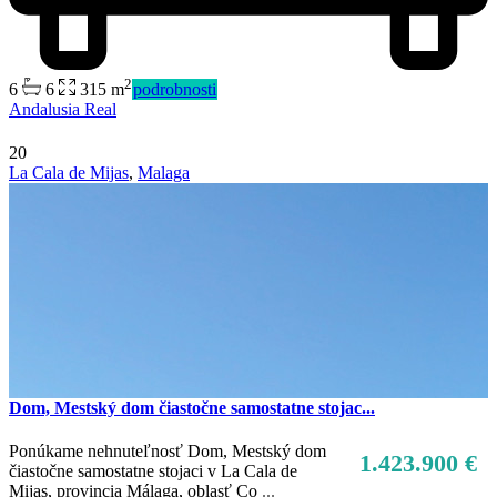
2
6
6
315 m
podrobnosti
Andalusia Real
20
La Cala de Mijas
,
Malaga
Dom, Mestský dom čiastočne samostatne stojac...
Ponúkame nehnuteľnosť Dom, Mestský dom
1.423.900 €
čiastočne samostatne stojaci v La Cala de
Mijas, provincia Málaga, oblasť Co
...