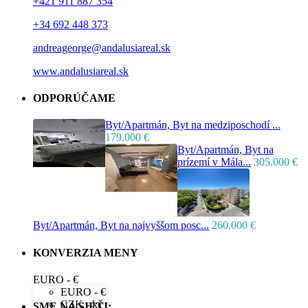
+421 911 887 354
+34 692 448 373
andreageorge@andalusiareal.sk
www.andalusiareal.sk
ODPORÚČAME
Byt/Apartmán, Byt na medziposchodí ...
179.000 €
Byt/Apartmán, Byt na
prízemí v Mála...
305.000 €
Byt/Apartmán, Byt na najvyššom posc...
260.000 €
KONVERZIA MENY
EURO - €
EURO - €
CZK - kč
SME NA SIETI: