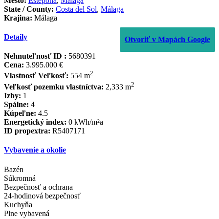
Mesto:
Estepona
,
Malaga
State / County:
Costa del Sol
,
Málaga
Krajina:
Málaga
Detaily
Otvoriť v Mapách Google
Nehnuteľnosť ID :
5680391
Cena:
3.995.000 €
2
Vlastnosť Veľkosť:
554 m
2
Veľkosť pozemku vlastníctva:
2,333 m
Izby:
1
Spálne:
4
Kúpeľne:
4.5
Energetický index:
0 kWh/m²a
ID propextra:
R5407171
Vybavenie a okolie
Bazén
Súkromná
Bezpečnosť a ochrana
24-hodinová bezpečnosť
Kuchyňa
Plne vybavená