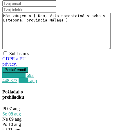
Súhlasím s
GDPR a EU
privacy.
Zavolať
+34 692
448 373
Whatsapp
Požiadaj o
prehliadku
Predaj
Pi
07
aug
Dostupné
So
08
aug
Ne
09
aug
Po
10
aug
Ut
11
aug