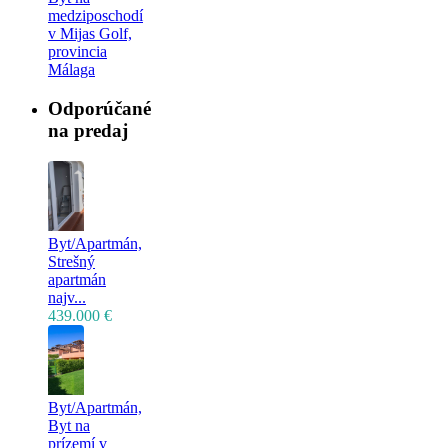
medziposchodí
v Mijas Golf,
provincia
Málaga
Odporúčané
na predaj
Byt/Apartmán,
Strešný
apartmán
najv...
439.000 €
Byt/Apartmán,
Byt na
prízemí v