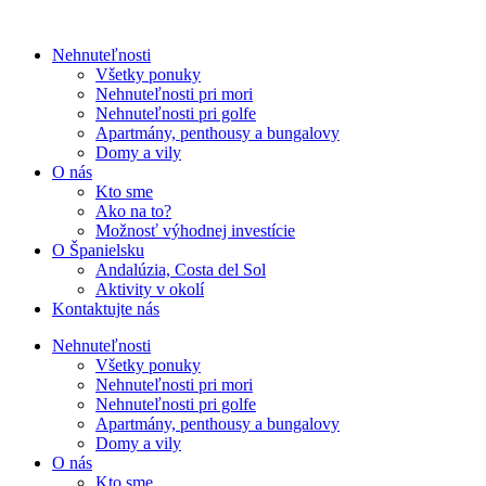
Nehnuteľnosti
Všetky ponuky
Nehnuteľnosti pri mori
Nehnuteľnosti pri golfe
Apartmány, penthousy a bungalovy
Domy a vily
O nás
Kto sme
Ako na to?
Možnosť výhodnej investície
O Španielsku
Andalúzia, Costa del Sol
Aktivity v okolí
Kontaktujte nás
Nehnuteľnosti
Všetky ponuky
Nehnuteľnosti pri mori
Nehnuteľnosti pri golfe
Apartmány, penthousy a bungalovy
Domy a vily
O nás
Kto sme