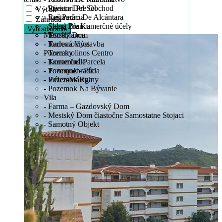
- Priestori Pre Obchod
- Riviera Del Sol
Výťah
- Reštaurácia
- San Pedro De Alcántara
Záhrada
- Sklad Pre Komerčné účely
- Sierra Blanca
Vyhľadávanie
Mestský Dom
- Torreblanca
- Radová Výstavba
- Torremolinos
Pozemky
- Torremolinos Centro
- Komerčná Parcela
- Torremuelle
- Pozemok - Pôda
- Torrequebrada
- Pozemok Ruiny
- Vélez-Málaga
- Pozemok Na Bývanie
Vila
- Farma – Gazdovský Dom
- Mestský Dom čiastočne Samostatne Stojaci
- Samotný Objekt