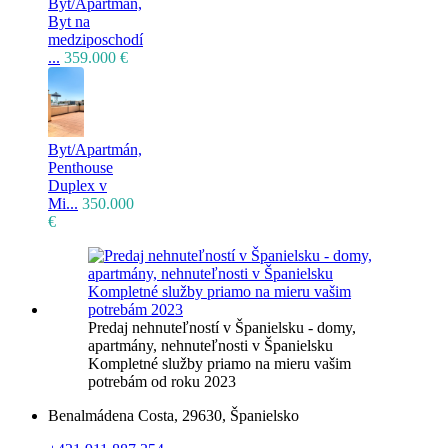
Byt/Apartmán,
Byt na
medziposchodí
...
359.000 €
Byt/Apartmán,
Penthouse
Duplex v
Mi...
350.000
€
Predaj nehnuteľností v Španielsku - domy,
apartmány, nehnuteľnosti v Španielsku
Kompletné služby priamo na mieru vašim
potrebám od roku 2023
Benalmádena Costa, 29630, Španielsko