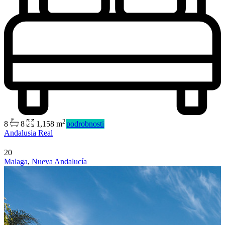
2
8
8
1,158 m
podrobnosti
Andalusia Real
20
Malaga
,
Nueva Andalucía