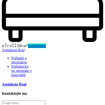
2
4
4
200 m
podrobnosti
Predaj
Andalusia Real
Mimo trhu
Požiadaj o
informácie
Požiadavka
na stretnutie v
kancelárii
Andalusia Real
Kontaktujte ma