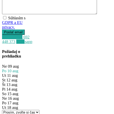
Súhlasím s
GDPR a EU
privacy.
Zavolať
+34 692
448 373
Whatsapp
Požiadaj o
prehliadku
Ne
09
aug
Po
10
aug
Ut
11
aug
St
12
aug
Št
13
aug
Pi
14
aug
So
15
aug
Ne
16
aug
Po
17
aug
Ut
18
aug