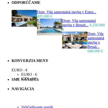
ODPORÚČAME
Dom, Vila samostatná stavba v Estep...
495.000 €
Dom, Vila samostatná
stavba v Benah...
4.250.000
€
Dom, Vila
samostatná
stavba v
Benal...
649.000 €
KONVERZIA MENY
EURO - €
EURO - €
CZK - kč
SME NA SIETI:
NAVIGÁCIA
Vyhľadávanie ponúk