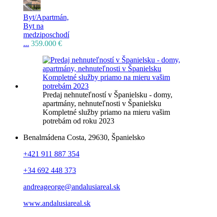
Byt/Apartmán,
Byt na
medziposchodí
...
359.000 €
Predaj nehnuteľností v Španielsku - domy,
apartmány, nehnuteľnosti v Španielsku
Kompletné služby priamo na mieru vašim
potrebám od roku 2023
Benalmádena Costa, 29630, Španielsko
+421 911 887 354
+34 692 448 373
andreageorge@andalusiareal.sk
www.andalusiareal.sk