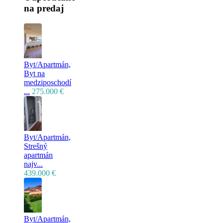
na predaj
Byt/Apartmán,
Byt na
medziposchodí
...
275.000 €
Byt/Apartmán,
Strešný
apartmán
najv...
439.000 €
Byt/Apartmán,