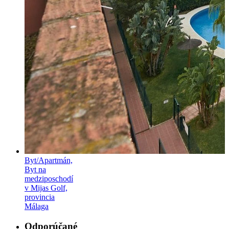
Byt/Apartmán,
Byt na
medziposchodí
v Mijas Golf,
provincia
Málaga
Odporúčané