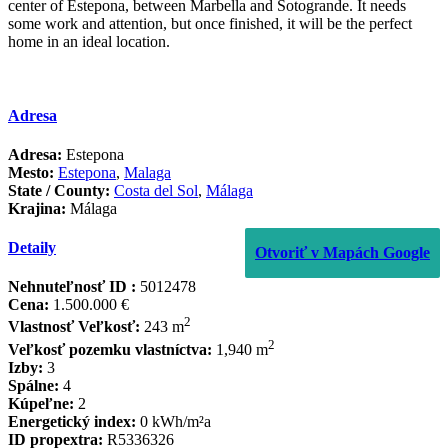
‌center ‌of Estepona, ‌between ‌Marbella and ‌Sotogrande. It ‌needs
some work ‌and ‌attention, ‌but once finished, ‌it ‌will be the ‌perfect
‌home ‌in ‌an ‌ideal ‌location.
Adresa
Adresa:
Estepona
Mesto:
Estepona
,
Malaga
State / County:
Costa del Sol
,
Málaga
Krajina:
Málaga
Detaily
Otvoriť v Mapách Google
Nehnuteľnosť ID :
5012478
Cena:
1.500.000 €
2
Vlastnosť Veľkosť:
243 m
2
Veľkosť pozemku vlastníctva:
1,940 m
Izby:
3
Spálne:
4
Kúpeľne:
2
Energetický index:
0 kWh/m²a
ID propextra:
R5336326