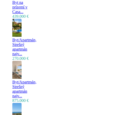
Byt na
prízemí v
Casa...
439.000 €
Byt/Apartmán,
Strešný
apartmán
najv...
270.000 €
Byt/Apartmán,
Strešný
apartmán
najv...
875.000 €