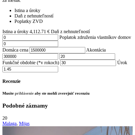
za mesiac
Istina a úroky
Daň z nehnuteľností
Poplatky ZVD
Istina a úroky
4,112.71
€
Daň z nehnuteľností
Poplatok združenia vlastníkov domov
Domáca cena
Akontácia
Funkčné obdobie (*v rokoch)
Úrok
Recenzie
Musíte
prihlásenie
aby ste mohli zverejniť recenziu
Podobné záznamy
20
Malaga
,
Mijas