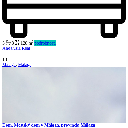
2
3
3
128 m
podrobnosti
Andalusia Real
18
Malaga
,
Málaga
Dom, Mestský dom v Málaga, provincia Málaga