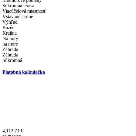
Mramorové podlahy
Súkromná terasa
Viacúčelová miestnosť
Vstavané skrine
Výhľad
Bazén
Krajina
Na hory
na more
Záhrada
Záhrada
Súkromná
Platobná kalkulačka
4,112.71
€