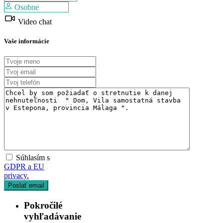
Osobne
Predaj
Predaj
Dostupné
Video chat
Dostupné
Vaše informácie
Súhlasím s
GDPR a EU
privacy.
Pokročilé
vyhľadávanie