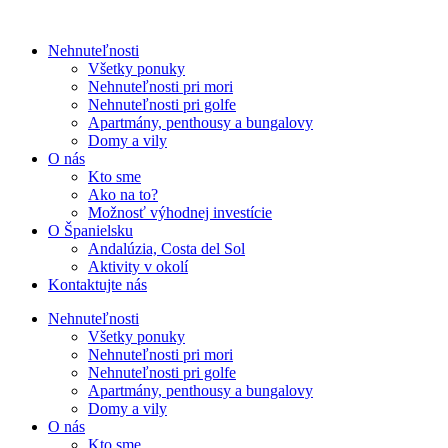
Nehnuteľnosti
Všetky ponuky
Nehnuteľnosti pri mori
Nehnuteľnosti pri golfe
Apartmány, penthousy a bungalovy
Domy a vily
O nás
Kto sme
Ako na to?
Možnosť výhodnej investície
O Španielsku
Andalúzia, Costa del Sol
Aktivity v okolí
Kontaktujte nás
Nehnuteľnosti
Všetky ponuky
Nehnuteľnosti pri mori
Nehnuteľnosti pri golfe
Apartmány, penthousy a bungalovy
Domy a vily
O nás
Kto sme