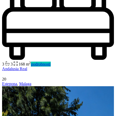
2
3
3
168 m
podrobnosti
Andalusia Real
Predaj
20
Mimo trhu
Estepona
,
Malaga