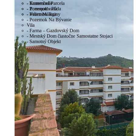
- Komerčná Parcela
- Torremuelle
- Pozemok - Pôda
- Torrequebrada
- Pozemok Ruiny
- Vélez-Málaga
- Pozemok Na Bývanie
Vila
- Farma – Gazdovský Dom
- Mestský Dom čiastočne Samostatne Stojaci
- Samotný Objekt