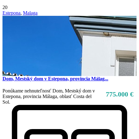
20
Estepona
,
Malaga
Dom, Mestský dom v Estepona, provincia Málag...
Ponúkame nehnuteľnosť Dom, Mestský dom v
775.000 €
Estepona, provincia Málaga, oblasť Costa del
Sol.