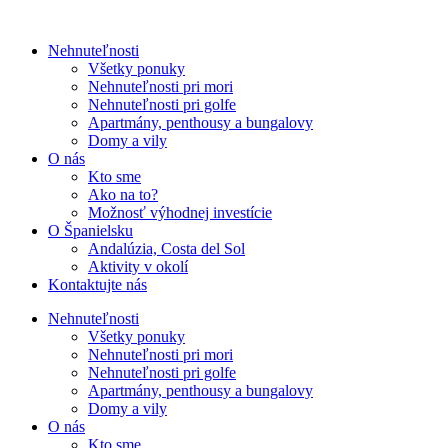
Nehnuteľnosti
Všetky ponuky
Nehnuteľnosti pri mori
Nehnuteľnosti pri golfe
Apartmány, penthousy a bungalovy
Domy a vily
O nás
Kto sme
Ako na to?
Možnosť výhodnej investície
O Španielsku
Andalúzia, Costa del Sol
Aktivity v okolí
Kontaktujte nás
Nehnuteľnosti
Všetky ponuky
Nehnuteľnosti pri mori
Nehnuteľnosti pri golfe
Apartmány, penthousy a bungalovy
Domy a vily
O nás
Kto sme