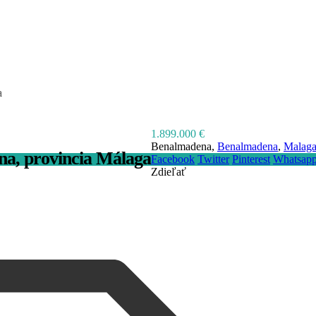
a
1.899.000 €
Benalmadena,
Benalmadena
,
Malag
na, provincia Málaga
Facebook
Twitter
Pinterest
Whatsap
Zdieľať