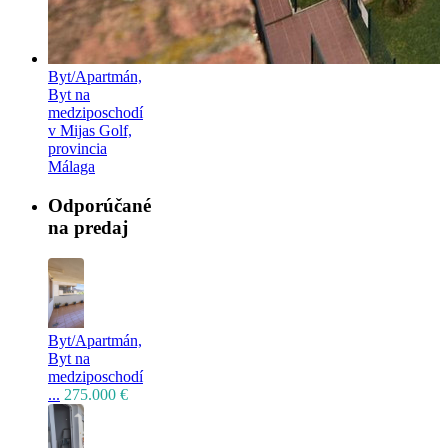
Byt/Apartmán,
Byt na
medziposchodí
v Mijas Golf,
provincia
Málaga
Odporúčané
na predaj
Byt/Apartmán,
Byt na
medziposchodí
...
275.000 €