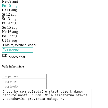
Ne
09
aug
Po
10
aug
Ut
11
aug
St
12
aug
Št
13
aug
Pi
14
aug
So
15
aug
Ne
16
aug
Predaj
Po
17
aug
Dostupné
Ut
18
aug
Predaj
Dostupné
Osobne
Video chat
Vaše informácie