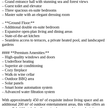
– Grand entrance hall with stunning sea and forest views
– Guest toilet and elevator
– Three spacious en-suite bedrooms
– Master suite with an elegant dressing room
– **Ground Floor:**
– Additional double en-suite bedroom
– Expansive open-plan living and dining areas
– State-of-the-art kitchen
– Seamless access to terraces, a private heated pool, and landscaped
gardens
#### **Premium Amenities:**
– High-quality windows and doors
– Underfloor heating
– Superior air conditioning
– Cozy fireplace
– Walk-in wine cellar
– Outdoor BBQ area
– Solar panels
– Smart home automation system
– Advanced water filtration system
With approximately 450 m² of exquisite indoor living space and an
additional 200 m² of outdoor entertainment areas, this villa offers an