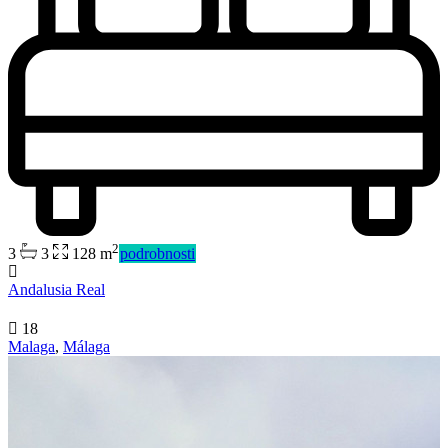
2
3
3
128 m
podrobnosti
Andalusia Real
18
Malaga
,
Málaga