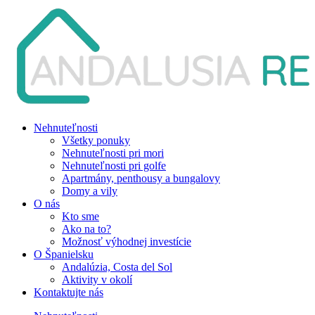
Nehnuteľnosti
Všetky ponuky
Nehnuteľnosti pri mori
Nehnuteľnosti pri golfe
Apartmány, penthousy a bungalovy
Domy a vily
O nás
Kto sme
Ako na to?
Možnosť výhodnej investície
O Španielsku
Andalúzia, Costa del Sol
Aktivity v okolí
Kontaktujte nás