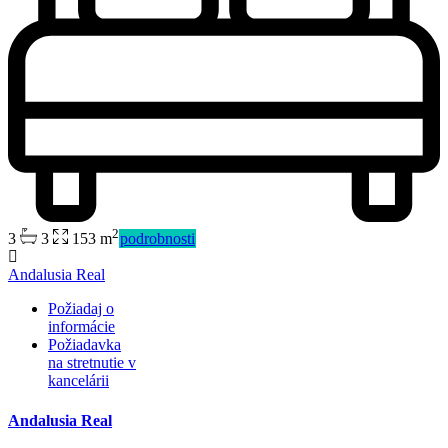
2
3
3
153 m
podrobnosti
Andalusia Real
Požiadaj o
informácie
Požiadavka
na stretnutie v
kancelárii
Andalusia Real