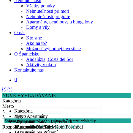
Nehnuteľnosti
Všetky ponuky
Nehnuteľnosti pri mori
Nehnuteľnosti pri golfe
Apartmány, penthousy a bungalovy
Domy a vily
O nás
Kto sme
Ako na to?
Možnosť výhodnej investície
O Španielsku
Andalúzia, Costa del Sol
Aktivity v okolí
Kontaktujte nás
🇨🇿
NOVÉ VYHĽADÁVANIE
Kategória
Mesto
Kategória
Min. počet spálni
Byty / Apartmány
Mesto
Min. počet kúpeľní
Zobrazujeme prvých
0
nehnuteľností.
Zobraziť výsledky
- Apartmán Na Medziposchodí
Malaga
Min. počet spálni
Rozpätie cien:
- Apartmán Na Najvyššom Poschodí
- Arroyo De La Miel
1
Min. počet kúpeľní
10.000 € do 12.000.000 €
- Apartmán Na Prízemí
- Atalaya
2
1