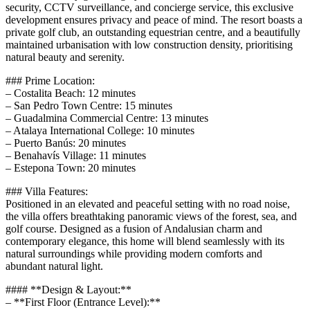
security, CCTV surveillance, and concierge service, this exclusive
development ensures privacy and peace of mind. The resort boasts a
private golf club, an outstanding equestrian centre, and a beautifully
maintained urbanisation with low construction density, prioritising
natural beauty and serenity.
### Prime Location:
– Costalita Beach: 12 minutes
– San Pedro Town Centre: 15 minutes
– Guadalmina Commercial Centre: 13 minutes
– Atalaya International College: 10 minutes
– Puerto Banús: 20 minutes
– Benahavís Village: 11 minutes
– Estepona Town: 20 minutes
### Villa Features:
Positioned in an elevated and peaceful setting with no road noise,
the villa offers breathtaking panoramic views of the forest, sea, and
golf course. Designed as a fusion of Andalusian charm and
contemporary elegance, this home will blend seamlessly with its
natural surroundings while providing modern comforts and
abundant natural light.
#### **Design & Layout:**
– **First Floor (Entrance Level):**