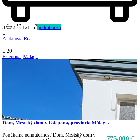
2
3
2
121 m
podrobnosti
Andalusia Real
20
Estepona
,
Malaga
Dom, Mestský dom v Estepona, provincia Málag...
Ponúkame nehnuteľnosť Dom, Mestský dom v
775.000 €