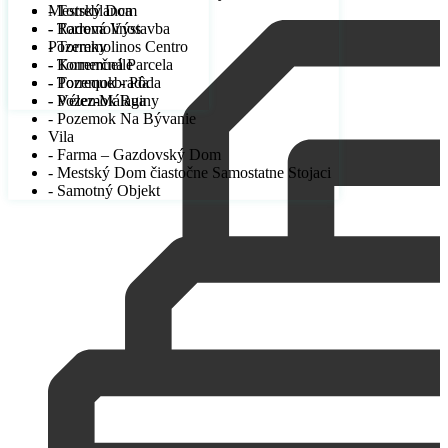
Mestský Dom
- Torreblanca
- Radová Výstavba
- Torremolinos
Pozemky
- Torremolinos Centro
- Komerčná Parcela
- Torremuelle
- Pozemok - Pôda
- Torrequebrada
- Pozemok Ruiny
- Vélez-Málaga
- Pozemok Na Bývanie
Vila
- Farma – Gazdovský Dom
- Mestský Dom čiastočne Samostatne Stojaci
- Samotný Objekt