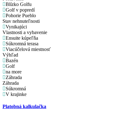
Blízko Golfu
Golf v popredí
Pohorie Pueblo
Stav nehnuteľnosti
Vynikajúci
Vlastnosti a vybavenie
Ensuite kúpeľňa
Súkromná terasa
Viacúčelová miestnosť
Výhľad
Bazén
Golf
na more
Záhrada
Záhrada
Súkromná
V krajinke
Platobná kalkulačka