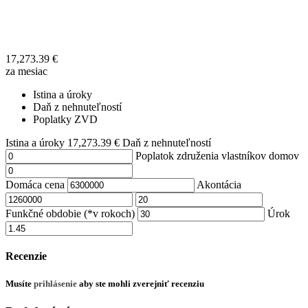
17,273.39
€
za mesiac
Istina a úroky
Daň z nehnuteľností
Poplatky ZVD
Istina a úroky
17,273.39
€
Daň z nehnuteľností
Poplatok združenia vlastníkov domov
Domáca cena
Akontácia
Funkčné obdobie (*v rokoch)
Úrok
Recenzie
Musíte
prihlásenie
aby ste mohli zverejniť recenziu