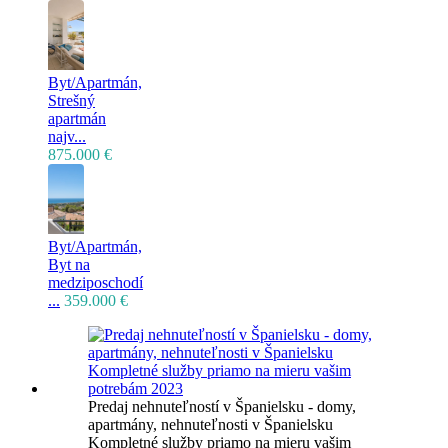
Byt/Apartmán,
Strešný
apartmán
najv...
875.000 €
Byt/Apartmán,
Byt na
medziposchodí
...
359.000 €
Predaj nehnuteľností v Španielsku - domy,
apartmány, nehnuteľnosti v Španielsku
Kompletné služby priamo na mieru vašim