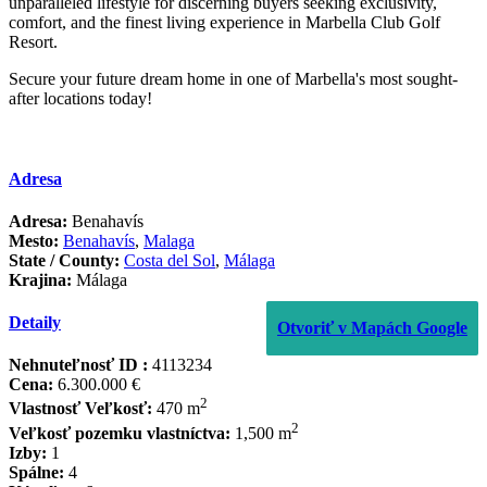
unparalleled ‌lifestyle ‌for ‌discerning ‌buyers ‌seeking exclusivity,
‌comfort, ‌and the ‌finest living ‌experience in Marbella ‌Club ‌Golf
‌Resort.
Secure your future ‌dream ‌home in one ‌of ‌Marbella's ‌most ‌sought-
after ‌locations ‌today!
Adresa
Adresa:
Benahavís
Mesto:
Benahavís
,
Malaga
State / County:
Costa del Sol
,
Málaga
Krajina:
Málaga
Detaily
Otvoriť v Mapách Google
Nehnuteľnosť ID :
4113234
Cena:
6.300.000 €
2
Vlastnosť Veľkosť:
470 m
2
Veľkosť pozemku vlastníctva:
1,500 m
Izby:
1
Spálne:
4