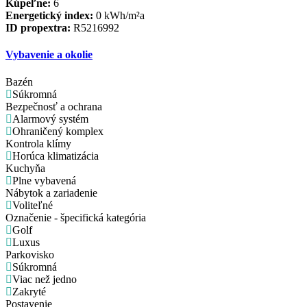
Kúpeľne:
6
Energetický index:
0 kWh/m²a
ID propextra:
R5216992
Vybavenie a okolie
Bazén
Súkromná
Bezpečnosť a ochrana
Alarmový systém
Ohraničený komplex
Kontrola klímy
Horúca klimatizácia
Kuchyňa
Plne vybavená
Nábytok a zariadenie
Voliteľné
Označenie - špecifická kategória
Golf
Luxus
Parkovisko
Súkromná
Viac než jedno
Zakryté
Postavenie