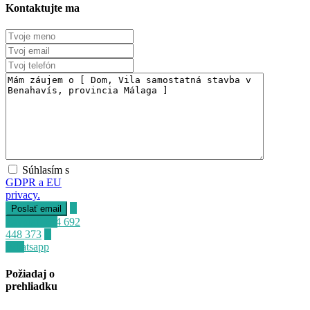
Kontaktujte ma
Súhlasím s
GDPR a EU
privacy.
Zavolať
+34 692
448 373
Whatsapp
Požiadaj o
prehliadku