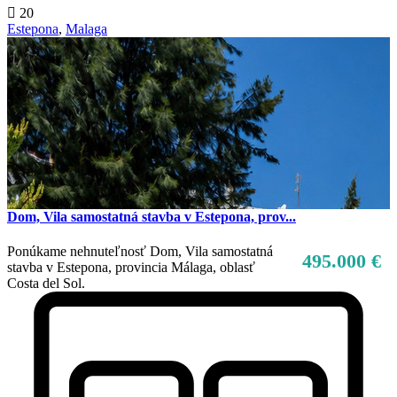
20
Estepona
,
Malaga
Dom, Vila samostatná stavba v Estepona, prov...
Ponúkame nehnuteľnosť Dom, Vila samostatná
495.000 €
stavba v Estepona, provincia Málaga, oblasť
Costa del Sol.