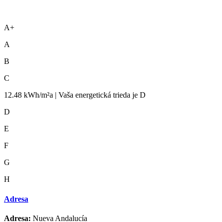
A+
A
B
C
12.48 kWh/m²a | Vaša energetická trieda je D
D
E
F
G
H
Adresa
Adresa:
Nueva Andalucía