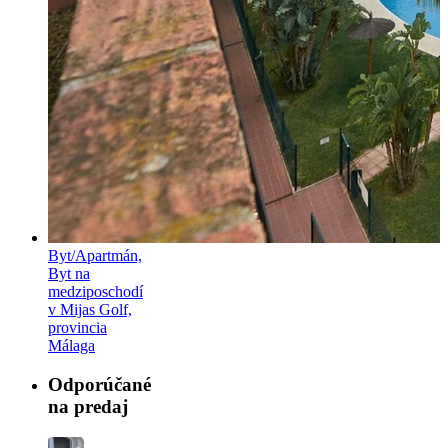
Byt/Apartmán,
Byt na
medziposchodí
v Mijas Golf,
provincia
Málaga
Odporúčané
na predaj