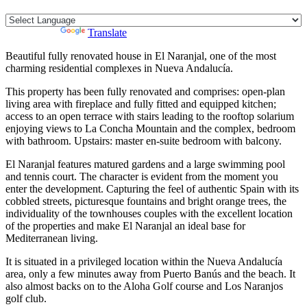
Powered by
Translate
Beautiful fully renovated house in El Naranjal, one of the most
charming residential complexes in Nueva Andalucía.
This property has been fully renovated and comprises: open-plan
living area with fireplace and fully fitted and equipped kitchen;
access to an open terrace with stairs leading to the rooftop solarium
enjoying views to La Concha Mountain and the complex, bedroom
with bathroom. Upstairs: master en-suite bedroom with balcony.
El Naranjal features matured gardens and a large swimming pool
and tennis court. The character is evident from the moment you
enter the development. Capturing the feel of authentic Spain with its
cobbled streets, picturesque fountains and bright orange trees, the
individuality of the townhouses couples with the excellent location
of the properties and make El Naranjal an ideal base for
Mediterranean living.
It is situated in a privileged location within the ‌Nueva ‌Andalucía
‌area, ‌only ‌a few ‌minutes ‌away from ‌Puerto Banús ‌and the beach. ‌It
‌also ‌almost backs on ‌to ‌the Aloha Golf ‌course ‌and ‌Los ‌Naranjos
‌golf ‌club.