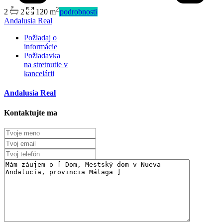
2
2
2
120 m
podrobnosti
Andalusia Real
Požiadaj o
informácie
Požiadavka
na stretnutie v
kancelárii
Andalusia Real
Kontaktujte ma