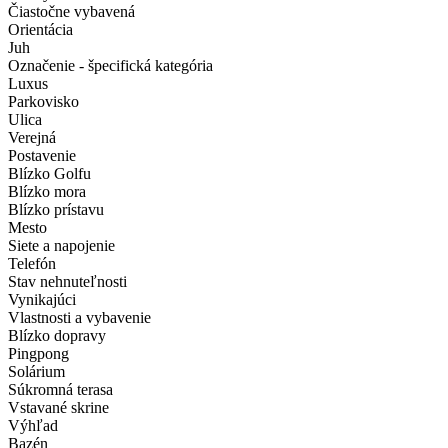
Čiastočne vybavená
Orientácia
Juh
Označenie - špecifická kategória
Luxus
Parkovisko
Ulica
Verejná
Postavenie
Blízko Golfu
Blízko mora
Blízko prístavu
Mesto
Siete a napojenie
Telefón
Stav nehnuteľnosti
Vynikajúci
Vlastnosti a vybavenie
Blízko dopravy
Pingpong
Solárium
Súkromná terasa
Vstavané skrine
Výhľad
Bazén