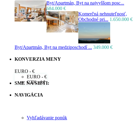
Byt/Apartmán, Byt na najvyššom posc...
684.000 €
Komerčná nehnuteľnosť,
Obchodné pri...
1.650.000 €
Byt/Apartmán, Byt na medziposchodí ...
349.000 €
KONVERZIA MENY
EURO - €
EURO - €
CZK - kč
SME NA SIETI:
NAVIGÁCIA
Vyhľadávanie ponúk