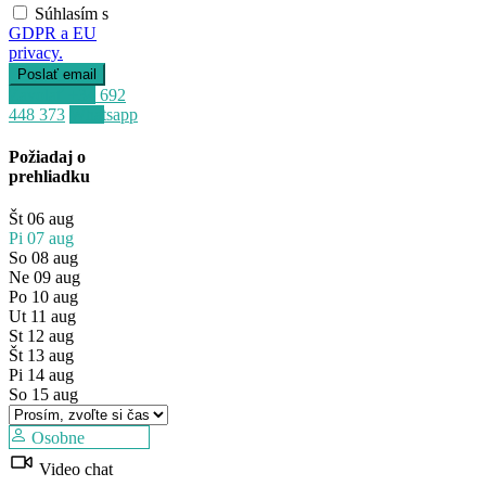
Súhlasím s
GDPR a EU
privacy.
Zavolať
+34 692
448 373
Whatsapp
Predaj
Požiadaj o
Mimo trhu
prehliadku
Št
06
aug
Pi
07
aug
So
08
aug
Ne
09
aug
Po
10
aug
Ut
11
aug
St
12
aug
Št
13
aug
Pi
14
aug
So
15
aug
Osobne
Video chat