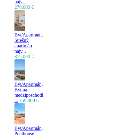
najv...
270.000 €
Byt/Apartmán,
Strešný
apartmán
najv...
875.000 €
Byt/Apartmán,
Byt na
medziposchodí
...
359.000 €
Byt/Apartmán,
Penthouse