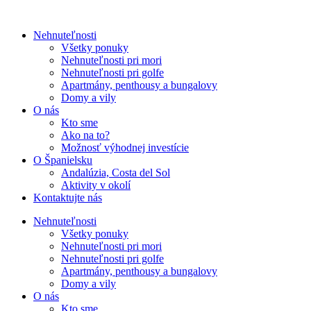
Nehnuteľnosti
Všetky ponuky
Nehnuteľnosti pri mori
Nehnuteľnosti pri golfe
Apartmány, penthousy a bungalovy
Domy a vily
O nás
Kto sme
Ako na to?
Možnosť výhodnej investície
O Španielsku
Andalúzia, Costa del Sol
Aktivity v okolí
Kontaktujte nás
Nehnuteľnosti
Všetky ponuky
Nehnuteľnosti pri mori
Nehnuteľnosti pri golfe
Apartmány, penthousy a bungalovy
Domy a vily
O nás
Kto sme