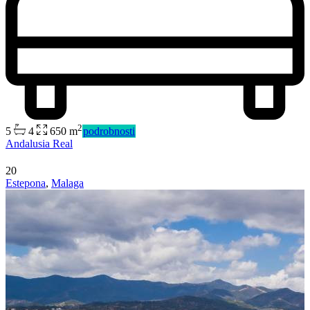
2
5
4
650 m
podrobnosti
Andalusia Real
20
Estepona
,
Malaga
Predaj
Mimo trhu