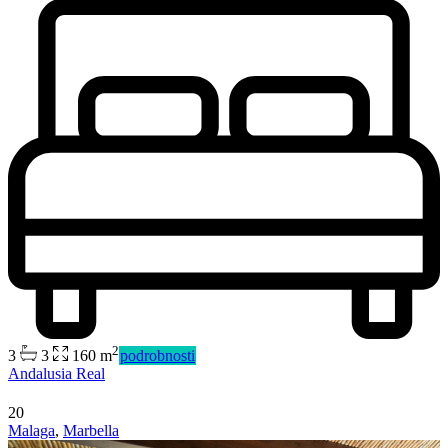
2
3
3
160 m
podrobnosti
Andalusia Real
20
Malaga
,
Marbella