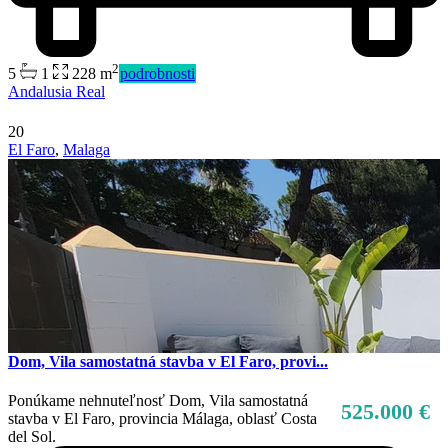
2
5
1
228 m
podrobnosti
Andalusia Real
20
El Faro
,
Malaga
Dom, Vila samostatná stavba v El Faro, provi...
Ponúkame nehnuteľnosť Dom, Vila samostatná
525.000 €
stavba v El Faro, provincia Málaga, oblasť Costa
del Sol.