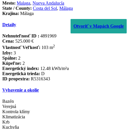
Mesto:
Malaga
,
Nueva Andalucía
State / County:
Costa del Sol
,
Málaga
Krajina:
Málaga
Detaily
Otvoriť v Mapách Google
Nehnuteľnosť ID :
4891969
Cena:
525.000 €
2
Vlastnosť Veľkosť:
103 m
Izby:
3
Spálne:
2
Kúpeľne:
2
Energetický index:
12.48 kWh/m²a
Energetická trieda:
D
ID propextra:
R5316343
Vybavenie a okolie
Bazén
Verejná
Kontrola klímy
Klimatizácia
Krb
Kuchyňa