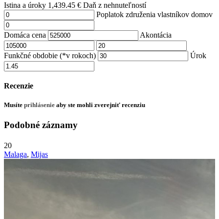
Istina a úroky
1,439.45
€
Daň z nehnuteľností
Poplatok združenia vlastníkov domov
Domáca cena
Akontácia
Funkčné obdobie (*v rokoch)
Úrok
Recenzie
Musíte
prihlásenie
aby ste mohli zverejniť recenziu
Podobné záznamy
20
Malaga
,
Mijas