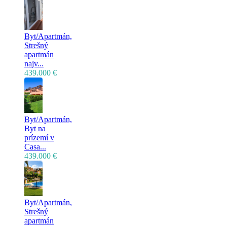
Byt/Apartmán,
Strešný
apartmán
najv...
439.000 €
Byt/Apartmán,
Byt na
prízemí v
Casa...
439.000 €
Byt/Apartmán,
Strešný
apartmán