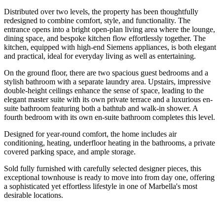
Distributed over two levels, the property has been thoughtfully
redesigned to combine comfort, style, and functionality. The
entrance opens into a bright open-plan living area where the lounge,
dining space, and bespoke kitchen flow effortlessly together. The
kitchen, equipped with high-end Siemens appliances, is both elegant
and practical, ideal for everyday living as well as entertaining.
On the ground floor, there are two spacious guest bedrooms and a
stylish bathroom with a separate laundry area. Upstairs, impressive
double-height ceilings enhance the sense of space, leading to the
elegant master suite with its own private terrace and a luxurious en-
suite bathroom featuring both a bathtub and walk-in shower. A
fourth bedroom with its own en-suite bathroom completes this level.
Designed for year-round comfort, the home includes air
conditioning, heating, underfloor heating in the bathrooms, a private
covered parking space, and ample storage.
Sold fully furnished ‌with ‌carefully ‌selected ‌designer ‌pieces, this
‌exceptional ‌townhouse is ‌ready to ‌move into from ‌day ‌one, ‌offering
a sophisticated ‌yet ‌effortless lifestyle in ‌one ‌of ‌Marbella's ‌most
‌desirable ‌locations.