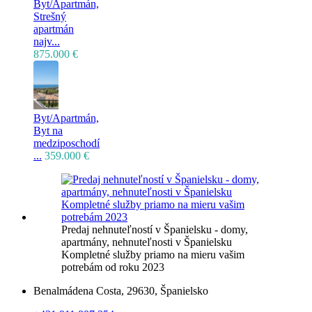
Byt/Apartmán,
Strešný
apartmán
najv...
875.000 €
Byt/Apartmán,
Byt na
medziposchodí
...
359.000 €
Predaj nehnuteľností v Španielsku - domy,
apartmány, nehnuteľnosti v Španielsku
Kompletné služby priamo na mieru vašim
potrebám od roku 2023
Benalmádena Costa, 29630, Španielsko