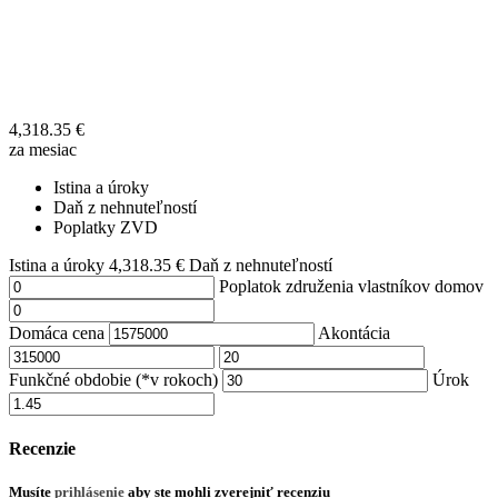
4,318.35
€
za mesiac
Istina a úroky
Daň z nehnuteľností
Poplatky ZVD
Istina a úroky
4,318.35
€
Daň z nehnuteľností
Poplatok združenia vlastníkov domov
Domáca cena
Akontácia
Funkčné obdobie (*v rokoch)
Úrok
Recenzie
Musíte
prihlásenie
aby ste mohli zverejniť recenziu