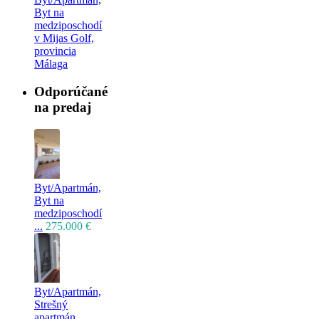
Byt na
medziposchodí
v Mijas Golf,
provincia
Málaga
Odporúčané
na predaj
Byt/Apartmán,
Byt na
medziposchodí
...
275.000 €
Byt/Apartmán,
Strešný
apartmán