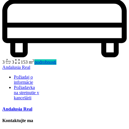
2
3
3
153 m
podrobnosti
Andalusia Real
Požiadaj o
informácie
Požiadavka
na stretnutie v
kancelárii
Andalusia Real
Kontaktujte ma