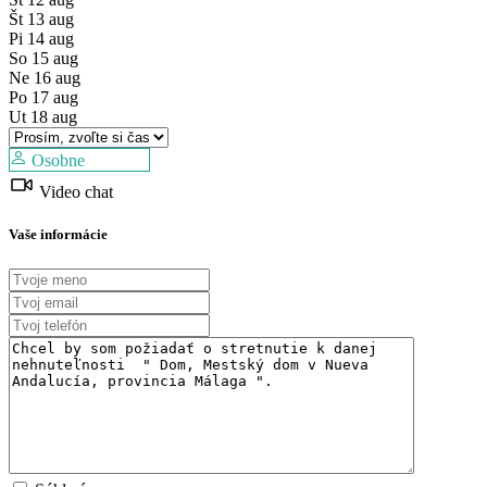
Št
13
aug
Pi
14
aug
So
15
aug
Ne
16
aug
Po
17
aug
Ut
18
aug
Osobne
Predaj
Predaj
Dostupné
Video chat
Dostupné
Vaše informácie