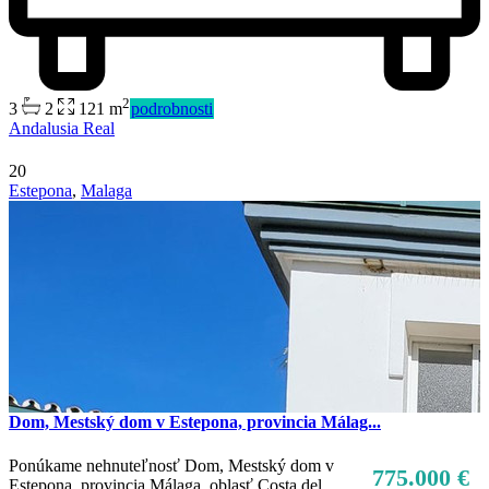
2
3
2
121 m
podrobnosti
Andalusia Real
20
Estepona
,
Malaga
Dom, Mestský dom v Estepona, provincia Málag...
Ponúkame nehnuteľnosť Dom, Mestský dom v
775.000 €
Estepona, provincia Málaga, oblasť Costa del