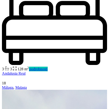
2
3
3
128 m
podrobnosti
Andalusia Real
18
Málaga
,
Malaga