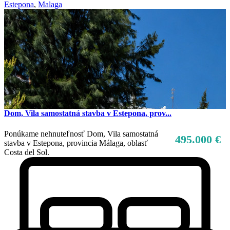
Mimo trhu
Estepona
,
Malaga
Dom, Vila samostatná stavba v Estepona, prov...
Ponúkame nehnuteľnosť Dom, Vila samostatná
495.000 €
stavba v Estepona, provincia Málaga, oblasť
Costa del Sol.