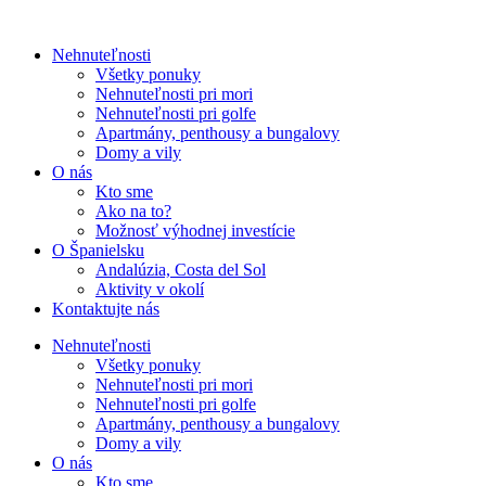
Nehnuteľnosti
Všetky ponuky
Nehnuteľnosti pri mori
Nehnuteľnosti pri golfe
Apartmány, penthousy a bungalovy
Domy a vily
O nás
Kto sme
Ako na to?
Možnosť výhodnej investície
O Španielsku
Andalúzia, Costa del Sol
Aktivity v okolí
Kontaktujte nás
Nehnuteľnosti
Všetky ponuky
Nehnuteľnosti pri mori
Nehnuteľnosti pri golfe
Apartmány, penthousy a bungalovy
Domy a vily
O nás
Kto sme