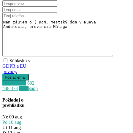
Súhlasím s
GDPR a EU
privacy.
Zavolať
+34 692
448 373
Whatsapp
Požiadaj o
prehliadku
Ne
09
aug
Po
10
aug
Ut
11
aug
St
12
aug