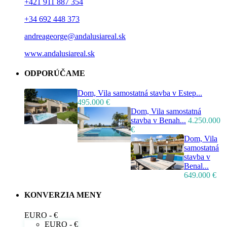
+421 911 887 354
+34 692 448 373
andreageorge@andalusiareal.sk
www.andalusiareal.sk
ODPORÚČAME
Dom, Vila samostatná stavba v Estep...
495.000 €
Dom, Vila samostatná
stavba v Benah...
4.250.000
€
Dom, Vila
samostatná
stavba v
Benal...
649.000 €
KONVERZIA MENY
EURO - €
EURO - €