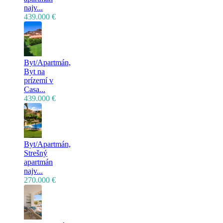
najv...
439.000 €
Byt/Apartmán,
Byt na
prízemí v
Casa...
439.000 €
Byt/Apartmán,
Strešný
apartmán
najv...
270.000 €