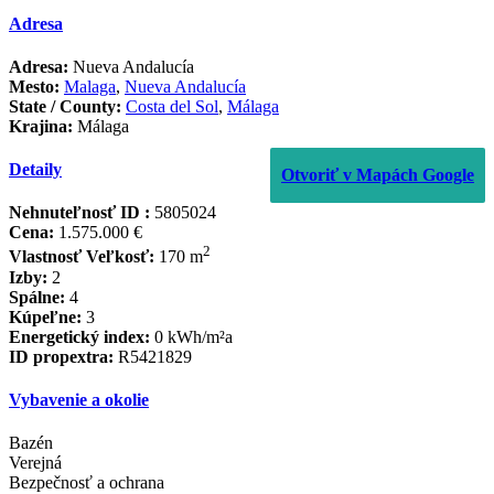
Adresa
Adresa:
Nueva Andalucía
Mesto:
Malaga
,
Nueva Andalucía
State / County:
Costa del Sol
,
Málaga
Krajina:
Málaga
Detaily
Otvoriť v Mapách Google
Nehnuteľnosť ID :
5805024
Cena:
1.575.000 €
2
Vlastnosť Veľkosť:
170 m
Izby:
2
Spálne:
4
Kúpeľne:
3
Energetický index:
0 kWh/m²a
ID propextra:
R5421829
Vybavenie a okolie
Bazén
Verejná
Bezpečnosť a ochrana