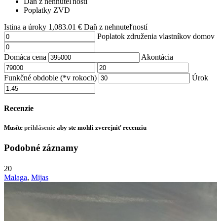
Daň z nehnuteľností
Poplatky ZVD
Istina a úroky
1,083.01
€
Daň z nehnuteľností
Poplatok združenia vlastníkov domov
Domáca cena
Akontácia
Funkčné obdobie (*v rokoch)
Úrok
Recenzie
Musíte
prihlásenie
aby ste mohli zverejniť recenziu
Podobné záznamy
20
Malaga
,
Mijas