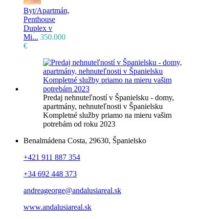
Byt/Apartmán,
Penthouse
Duplex v
Mi...
350.000
€
Predaj nehnuteľností v Španielsku - domy,
apartmány, nehnuteľnosti v Španielsku
Kompletné služby priamo na mieru vašim
potrebám od roku 2023
Benalmádena Costa, 29630, Španielsko
+421 911 887 354
+34 692 448 373
andreageorge@andalusiareal.sk
www.andalusiareal.sk