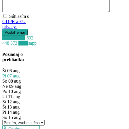
Súhlasím s
GDPR a EU
privacy.
Zavolať
+34 692
448 373
Whatsapp
Predaj
Požiadaj o
Mimo trhu
prehliadku
Št
06
aug
Pi
07
aug
So
08
aug
Ne
09
aug
Po
10
aug
Ut
11
aug
St
12
aug
Št
13
aug
Pi
14
aug
So
15
aug
Osobne