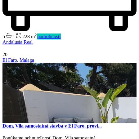
2
5
1
228 m
podrobnosti
Andalusia Real
20
El Faro
,
Malaga
Dom, Vila samostatná stavba v El Faro, provi...
Ponúkame nehnuteľnosť Dom, Vila samostatná