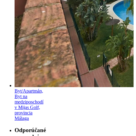
Byt/Apartmán,
Byt na
medziposchodí
v Mijas Golf,
provincia
Málaga
Odporúčané