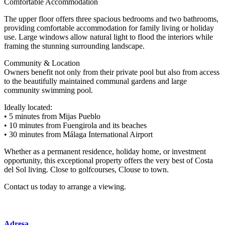
Comfortable Accommodation
The upper floor offers three spacious bedrooms and two bathrooms,
providing comfortable accommodation for family living or holiday
use. Large windows allow natural light to flood the interiors while
framing the stunning surrounding landscape.
Community & Location
Owners benefit not only from their private pool but also from access
to the beautifully maintained communal gardens and large
community swimming pool.
Ideally located:
• 5 minutes from Mijas Pueblo
• 10 minutes from Fuengirola and its beaches
• 30 minutes from Málaga International Airport
Whether as a permanent residence, ‌holiday ‌home, ‌or ‌investment
‌opportunity, this ‌exceptional ‌property offers ‌the very ‌best of Costa
‌del ‌Sol ‌living. Close to ‌golfcourses, ‌Clouse to town.
Contact ‌us ‌today ‌to ‌arrange ‌a ‌viewing.
Adresa