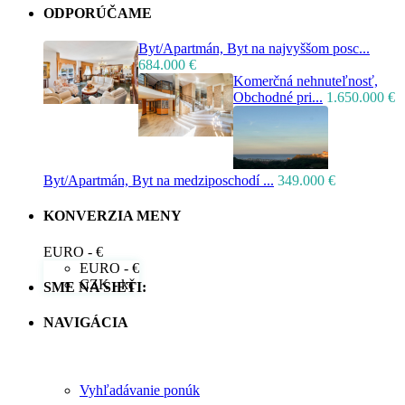
ODPORÚČAME
Byt/Apartmán, Byt na najvyššom posc...
684.000 €
Komerčná nehnuteľnosť,
Obchodné pri...
1.650.000 €
Byt/Apartmán, Byt na medziposchodí ...
349.000 €
KONVERZIA MENY
EURO - €
EURO - €
CZK - kč
SME NA SIETI:
NAVIGÁCIA
Vyhľadávanie ponúk