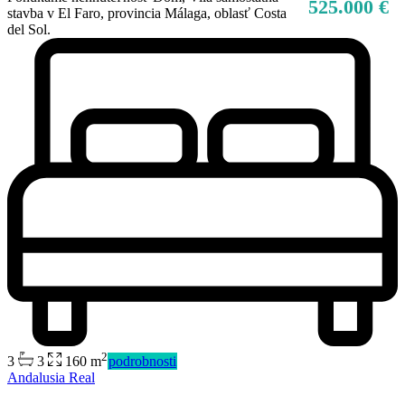
525.000 €
stavba v El Faro, provincia Málaga, oblasť Costa
del Sol.
2
3
3
160 m
podrobnosti
Andalusia Real