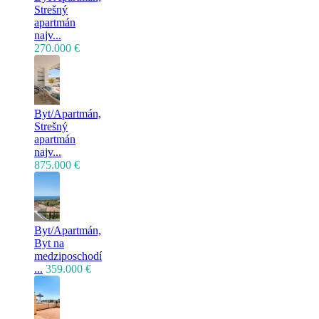
Strešný
apartmán
najv...
270.000 €
Byt/Apartmán,
Strešný
apartmán
najv...
875.000 €
Byt/Apartmán,
Byt na
medziposchodí
...
359.000 €