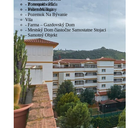
- Pozemok - Pôda
- Torrequebrada
- Pozemok Ruiny
- Vélez-Málaga
- Pozemok Na Bývanie
Vila
- Farma – Gazdovský Dom
- Mestský Dom čiastočne Samostatne Stojaci
- Samotný Objekt