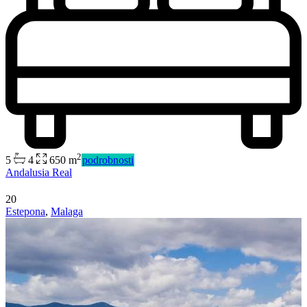
2
5
4
650 m
podrobnosti
Andalusia Real
20
Estepona
,
Malaga
Predaj
Mimo trhu