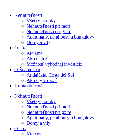
Nehnuteľnosti
Všetky ponuky
Nehnuteľnosti pri mori
Nehnuteľnosti pri golfe
Apartmány, penthousy a bungalovy
Domy a vily
O nás
Kto sme
Ako na to?
Možnosť výhodnej investície
O Španielsku
Andalúzia, Costa del Sol
Aktivity v okolí
Kontaktujte nás
Nehnuteľnosti
Všetky ponuky
Nehnuteľnosti pri mori
Nehnuteľnosti pri golfe
Apartmány, penthousy a bungalovy
Domy a vily
O nás
Kto sme