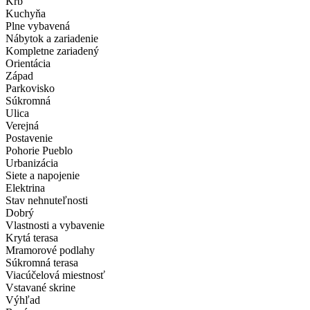
Krb
Kuchyňa
Plne vybavená
Nábytok a zariadenie
Kompletne zariadený
Orientácia
Západ
Parkovisko
Súkromná
Ulica
Verejná
Postavenie
Pohorie Pueblo
Urbanizácia
Siete a napojenie
Elektrina
Stav nehnuteľnosti
Dobrý
Vlastnosti a vybavenie
Krytá terasa
Mramorové podlahy
Súkromná terasa
Viacúčelová miestnosť
Vstavané skrine
Výhľad