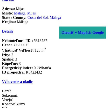
Adresa:
Mijas
Mesto:
Malaga
,
Mijas
State / County:
Costa del Sol
,
Málaga
Krajina:
Málaga
Detaily
Otvoriť v Mapách Google
Nehnuteľnosť ID :
5813787
Cena:
395.000 €
2
Vlastnosť Veľkosť:
128 m
Izby:
2
Spálne:
3
Kúpeľne:
3
Energetický index:
0 kWh/m²a
ID propextra:
R5422432
Vybavenie a okolie
Bazén
Súkromná
Verejná
Kontrola klímy