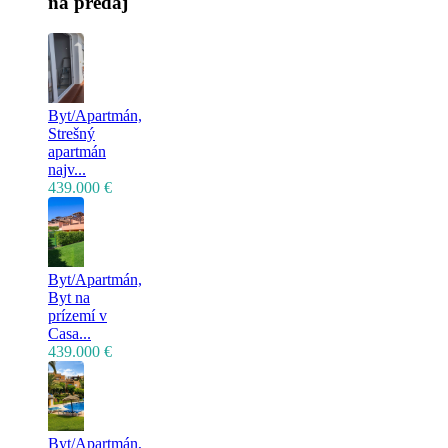
na predaj
Byt/Apartmán,
Strešný
apartmán
najv...
439.000 €
Byt/Apartmán,
Byt na
prízemí v
Casa...
439.000 €
Byt/Apartmán,