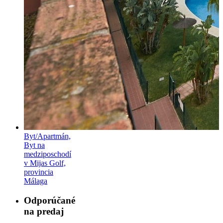
Byt/Apartmán,
Byt na
medziposchodí
v Mijas Golf,
provincia
Málaga
Odporúčané
na predaj