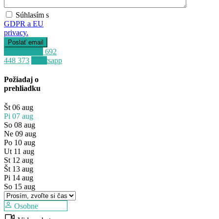
Súhlasím s
GDPR a EU
privacy.
Zavolať
+34 692
448 373
Whatsapp
Predaj
Požiadaj o
Mimo trhu
prehliadku
Št
06
aug
Pi
07
aug
So
08
aug
Ne
09
aug
Po
10
aug
Ut
11
aug
St
12
aug
Št
13
aug
Pi
14
aug
So
15
aug
Osobne