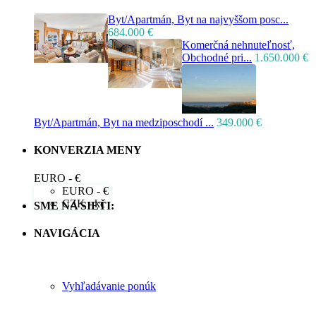
Byt/Apartmán, Byt na najvyššom posc...
684.000 €
Komerčná nehnuteľnosť,
Obchodné pri...
1.650.000 €
Byt/Apartmán, Byt na medziposchodí ...
349.000 €
KONVERZIA MENY
EURO - €
EURO - €
CZK - kč
SME NA SIETI:
NAVIGÁCIA
Vyhľadávanie ponúk