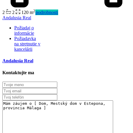
2
2
2
120 m
podrobnosti
Andalusia Real
Požiadaj o
informácie
Požiadavka
na stretnutie v
kancelárii
Andalusia Real
Kontaktujte ma