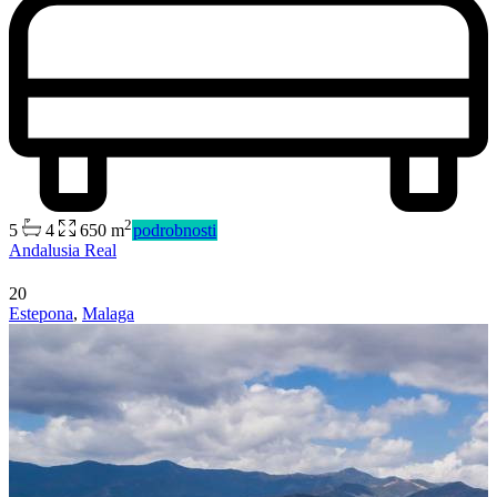
2
5
4
650 m
podrobnosti
Andalusia Real
20
Estepona
,
Malaga
Predaj
Mimo trhu