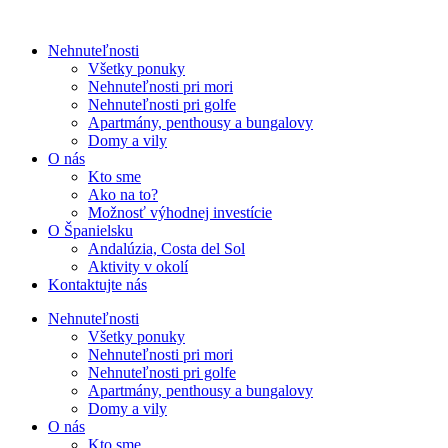
Nehnuteľnosti
Všetky ponuky
Nehnuteľnosti pri mori
Nehnuteľnosti pri golfe
Apartmány, penthousy a bungalovy
Domy a vily
O nás
Kto sme
Ako na to?
Možnosť výhodnej investície
O Španielsku
Andalúzia, Costa del Sol
Aktivity v okolí
Kontaktujte nás
Nehnuteľnosti
Všetky ponuky
Nehnuteľnosti pri mori
Nehnuteľnosti pri golfe
Apartmány, penthousy a bungalovy
Domy a vily
O nás
Kto sme