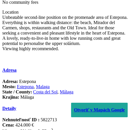
No community fees
Location
Unbeatable second-line position on the promenade area of Estepona.
Everything is within walking distance: the beach, Mirador del
Carmen, shops, restaurants and the Old Town. Ideal for ‌those
‌seeking ‌a ‌convenient ‌and pleasant ‌lifestyle ‌in the ‌heart of ‌Estepona.
A lovely, ready-to-live-in ‌home ‌with ‌low running costs ‌and ‌great
potential to ‌personalise ‌the ‌upper ‌solárium.
Viewing ‌highly ‌recommended.
Adresa
Adresa:
Estepona
Mesto:
Estepona
,
Malaga
State / County:
Costa del Sol
,
Málaga
Krajina:
Málaga
Detaily
Otvoriť v Mapách Google
Nehnuteľnosť ID :
5822713
Cena:
424.000 €
2