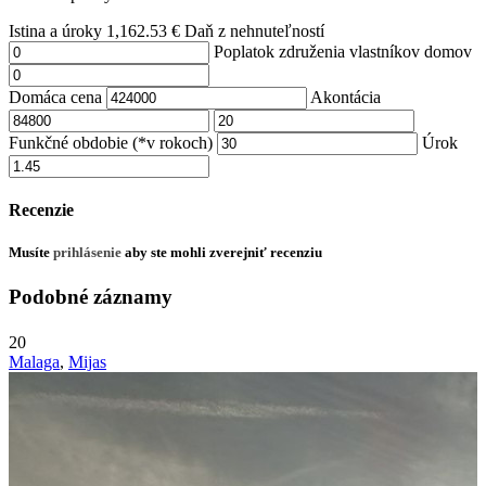
Istina a úroky
1,162.53
€
Daň z nehnuteľností
Poplatok združenia vlastníkov domov
Domáca cena
Akontácia
Funkčné obdobie (*v rokoch)
Úrok
Recenzie
Musíte
prihlásenie
aby ste mohli zverejniť recenziu
Podobné záznamy
20
Malaga
,
Mijas