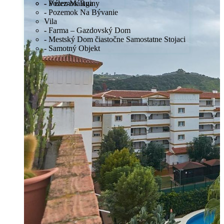
- Pozemok Ruiny
- Vélez-Málaga
- Pozemok Na Bývanie
Vila
- Farma – Gazdovský Dom
- Mestský Dom čiastočne Samostatne Stojaci
- Samotný Objekt