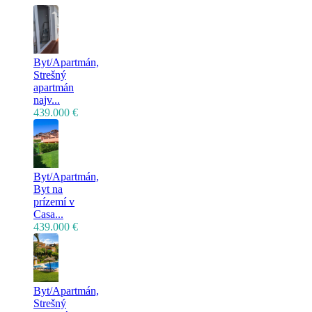
Byt/Apartmán,
Strešný
apartmán
najv...
439.000 €
Byt/Apartmán,
Byt na
prízemí v
Casa...
439.000 €
Byt/Apartmán,
Strešný