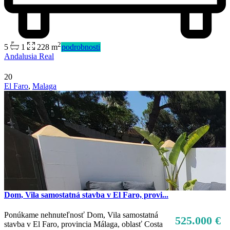
2
5
1
228 m
podrobnosti
Andalusia Real
20
El Faro
,
Malaga
Dom, Vila samostatná stavba v El Faro, provi...
Ponúkame nehnuteľnosť Dom, Vila samostatná
525.000 €
stavba v El Faro, provincia Málaga, oblasť Costa