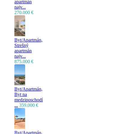
apartmán
najv...
270.000 €
Byt/Apartmán,
Strešný
apartmán
najv...
875.000 €
Byt/Apartmán,
Byt na
medziposchodí
...
359.000 €
Byt/Apartmán,