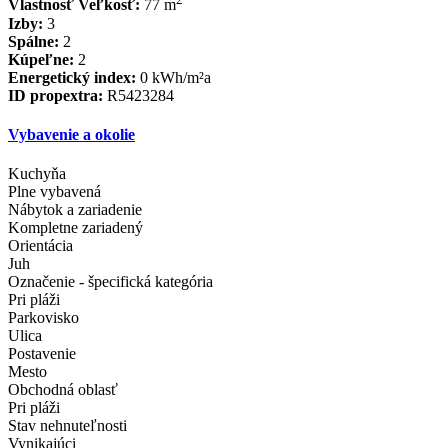
Vlastnosť Veľkosť:
77 m
Izby:
3
Spálne:
2
Kúpeľne:
2
Energetický index:
0 kWh/m²a
ID propextra:
R5423284
Vybavenie a okolie
Kuchyňa
Plne vybavená
Nábytok a zariadenie
Kompletne zariadený
Orientácia
Juh
Označenie - špecifická kategória
Pri pláži
Parkovisko
Ulica
Postavenie
Mesto
Obchodná oblasť
Pri pláži
Stav nehnuteľnosti
Vynikajúci