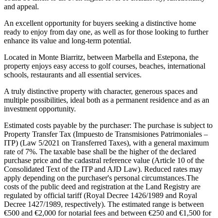
and appeal.
An excellent opportunity for buyers seeking a distinctive home
ready to enjoy from day one, as well as for those looking to further
enhance its value and long-term potential.
Located in Monte Biarritz, between Marbella and Estepona, the
property enjoys easy access to golf courses, beaches, international
schools, restaurants and all essential services.
A truly distinctive property with character, generous spaces and
multiple possibilities, ideal both as a permanent residence and as an
investment opportunity.
Estimated costs payable by the purchaser: The purchase is subject to
Property Transfer Tax (Impuesto de Transmisiones Patrimoniales –
ITP) (Law 5/2021 on Transferred Taxes), with a general maximum
rate of 7%. The taxable base shall be the higher of the declared
purchase price and the cadastral reference value (Article 10 of the
Consolidated Text of the ITP and AJD Law). Reduced rates may
apply depending on the purchaser's personal circumstances.The
costs of the public deed and registration at the Land Registry are
regulated by official tariff (Royal Decree 1426/1989 and Royal
Decree 1427/1989, respectively). The estimated range is between
€500 and €2,000 for notarial fees and between €250 and €1,500 for