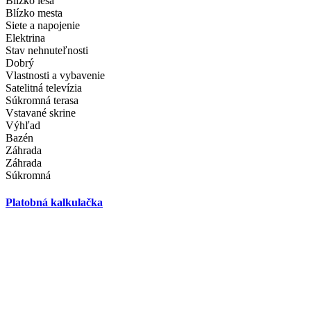
Blízko lesa
Blízko mesta
Siete a napojenie
Elektrina
Stav nehnuteľnosti
Dobrý
Vlastnosti a vybavenie
Satelitná televízia
Súkromná terasa
Vstavané skrine
Výhľad
Bazén
Záhrada
Záhrada
Súkromná
Platobná kalkulačka