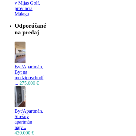
v Mijas Golf,
provincia
Málaga
Odporúčané
na predaj
Byt/Apartmán,
Byt na
medziposchodí
...
275.000 €
Byt/Apartmán,
Strešný
apartmán
najv...
439.000 €