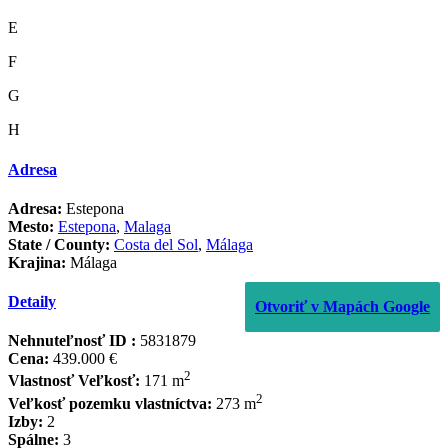
E
F
G
H
Adresa
Adresa:
Estepona
Mesto:
Estepona
,
Malaga
State / County:
Costa del Sol
,
Málaga
Krajina:
Málaga
Detaily
Otvoriť v Mapách Google
Nehnuteľnosť ID :
5831879
Cena:
439.000 €
2
Vlastnosť Veľkosť:
171 m
2
Veľkosť pozemku vlastníctva:
273 m
Izby:
2
Spálne:
3