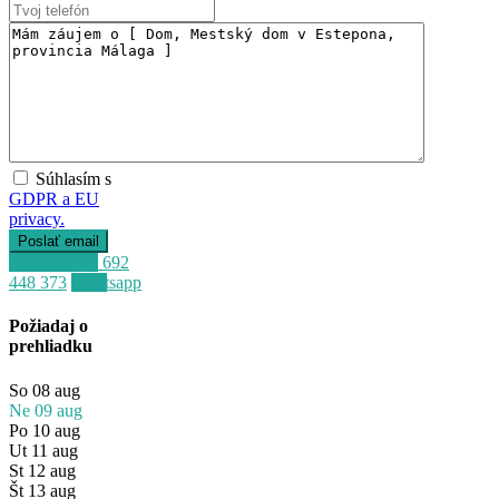
Súhlasím s
GDPR a EU
privacy.
Zavolať
+34 692
448 373
Whatsapp
Požiadaj o
prehliadku
So
08
aug
Ne
09
aug
Po
10
aug
Ut
11
aug
St
12
aug
Št
13
aug