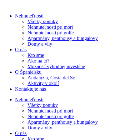
Nehnuteľnosti
Všetky ponuky
Nehnuteľnosti pri mori
Nehnuteľnosti pri golfe
Apartmány, penthousy a bungalovy
Domy a vily
O nás
Kto sme
Ako na to?
Možnosť výhodnej investície
O Španielsku
Andalúzia, Costa del Sol
Aktivity v okolí
Kontaktujte nás
Nehnuteľnosti
Všetky ponuky
Nehnuteľnosti pri mori
Nehnuteľnosti pri golfe
Apartmány, penthousy a bungalovy
Domy a vily
O nás
Kto sme