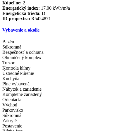
Kúpeľne:
2
Energetický index:
17.00 kWh/m²a
Energetická trieda:
D
ID propextra:
R5424871
Vybavenie a okolie
Bazén
Súkromná
Bezpečnosť a ochrana
Ohraničený komplex
Trezor
Kontrola klímy
Ústredné kúrenie
Kuchyňa
Plne vybavená
Nábytok a zariadenie
Kompletne zariadený
Orientácia
Východ
Parkovisko
Súkromná
Zakryté
Postavenie