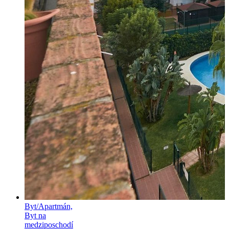
Byt/Apartmán,
Byt na
medziposchodí