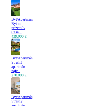
Byt/Apartmán,
Byt na
prízemí v
Casa...
439.000 €
Byt/Apartmán,
Strešný
apartmán
najv...
270.000 €
Byt/Apartmán,
Strešný
apartmán