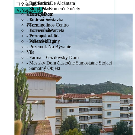
- Reštaurácia
- San Pedro De Alcántara
Záhrada
- Sklad Pre Komerčné účely
- Sierra Blanca
Vyhľadávanie
Mestský Dom
- Torreblanca
- Radová Výstavba
- Torremolinos
Pozemky
- Torremolinos Centro
- Komerčná Parcela
- Torremuelle
- Pozemok - Pôda
- Torrequebrada
- Pozemok Ruiny
- Vélez-Málaga
- Pozemok Na Bývanie
Vila
- Farma – Gazdovský Dom
- Mestský Dom čiastočne Samostatne Stojaci
- Samotný Objekt