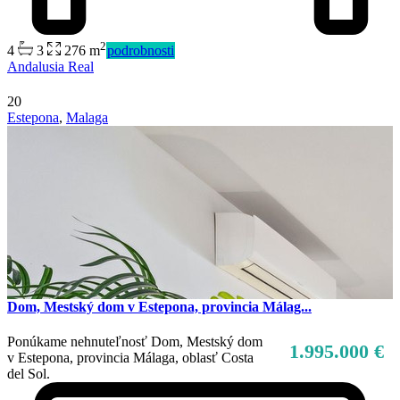
2
4
3
276 m
podrobnosti
Andalusia Real
20
Estepona
,
Malaga
Dom, Mestský dom v Estepona, provincia Málag...
Ponúkame nehnuteľnosť Dom, Mestský dom
1.995.000 €
v Estepona, provincia Málaga, oblasť Costa
del Sol.