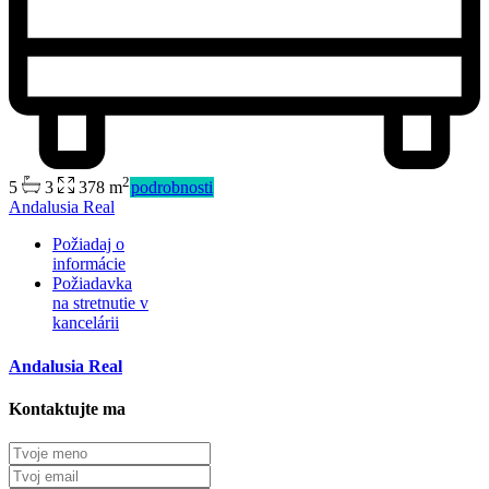
2
5
3
378 m
podrobnosti
Andalusia Real
Požiadaj o
informácie
Požiadavka
na stretnutie v
Predaj
kancelárii
Dostupné
Andalusia Real
Kontaktujte ma