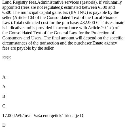
Land Registry fees.Administrative services (gestoría), if voluntarily
appointed (fees are not regulated): estimated between €300 and
€500.The municipal capital gains tax (IIVTNU) is payable by the
seller (Article 104 of the Consolidated Text of the Local Finance
Law).Total estimated cost for the purchase: 482.900 €. This estimate
is indicative and is provided in accordance with Article 20.1.c) of
the Consolidated Text of the General Law ‌for ‌the ‌Protection ‌of
‌Consumers and ‌Users. ‌The final ‌amount will ‌depend on the ‌specific
‌circumstances ‌of the transaction ‌and ‌the purchaser.Estate agency
‌fees ‌are ‌payable ‌by ‌the ‌seller.
ERE
A+
A
B
C
17.00 kWh/m²a | Vaša energetická trieda je D
D