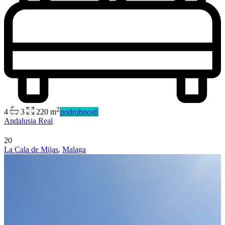
2
4
3
220 m
podrobnosti
Andalusia Real
20
La Cala de Mijas
,
Malaga