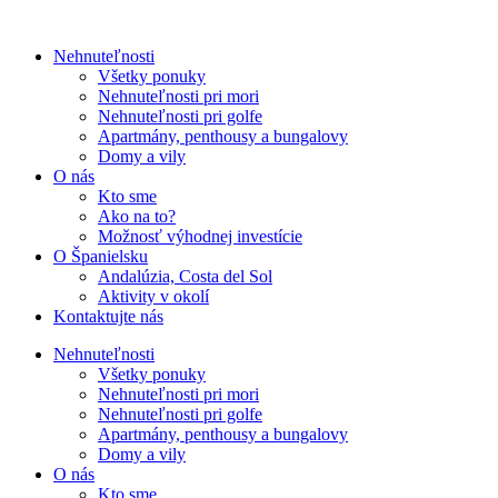
Nehnuteľnosti
Všetky ponuky
Nehnuteľnosti pri mori
Nehnuteľnosti pri golfe
Apartmány, penthousy a bungalovy
Domy a vily
O nás
Kto sme
Ako na to?
Možnosť výhodnej investície
O Španielsku
Andalúzia, Costa del Sol
Aktivity v okolí
Kontaktujte nás
Nehnuteľnosti
Všetky ponuky
Nehnuteľnosti pri mori
Nehnuteľnosti pri golfe
Apartmány, penthousy a bungalovy
Domy a vily
O nás
Kto sme