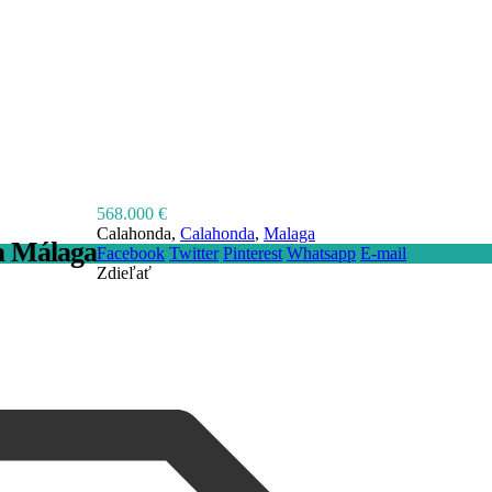
568.000 €
Calahonda,
Calahonda
,
Malaga
a Málaga
Facebook
Twitter
Pinterest
Whatsapp
E-mail
Zdieľať