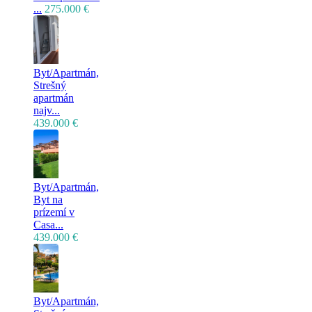
...
275.000 €
Byt/Apartmán,
Strešný
apartmán
najv...
439.000 €
Byt/Apartmán,
Byt na
prízemí v
Casa...
439.000 €
Byt/Apartmán,