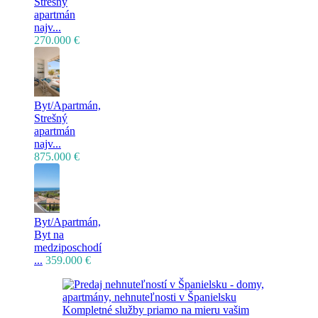
Strešný
apartmán
najv...
270.000 €
Byt/Apartmán,
Strešný
apartmán
najv...
875.000 €
Byt/Apartmán,
Byt na
medziposchodí
...
359.000 €