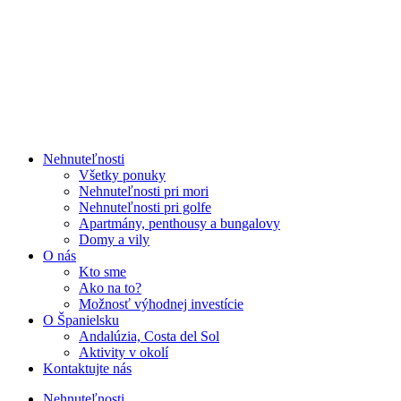
Nehnuteľnosti
Všetky ponuky
Nehnuteľnosti pri mori
Nehnuteľnosti pri golfe
Apartmány, penthousy a bungalovy
Domy a vily
O nás
Kto sme
Ako na to?
Možnosť výhodnej investície
O Španielsku
Andalúzia, Costa del Sol
Aktivity v okolí
Kontaktujte nás
Nehnuteľnosti