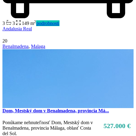
2
3
3
149 m
podrobnosti
Predaj
Andalusia Real
Mimo trhu
20
Benalmadena
,
Malaga
Dom, Mestský dom v Benalmadena, provincia Má...
Ponúkame nehnuteľnosť Dom, Mestský dom v
527.000 €
Benalmadena, provincia Málaga, oblasť Costa
del Sol.