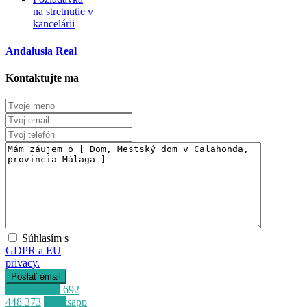
na stretnutie v
kancelárii
Andalusia Real
Kontaktujte ma
Súhlasím s
GDPR a EU
privacy.
Zavolať
+34 692
448 373
Whatsapp