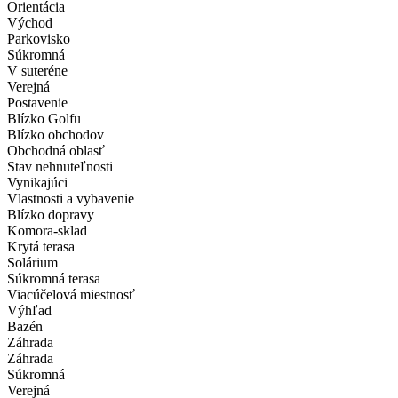
Orientácia
Východ
Parkovisko
Súkromná
V suteréne
Verejná
Postavenie
Blízko Golfu
Blízko obchodov
Obchodná oblasť
Stav nehnuteľnosti
Vynikajúci
Vlastnosti a vybavenie
Blízko dopravy
Komora-sklad
Krytá terasa
Solárium
Súkromná terasa
Viacúčelová miestnosť
Výhľad
Bazén
Záhrada
Záhrada
Súkromná
Verejná