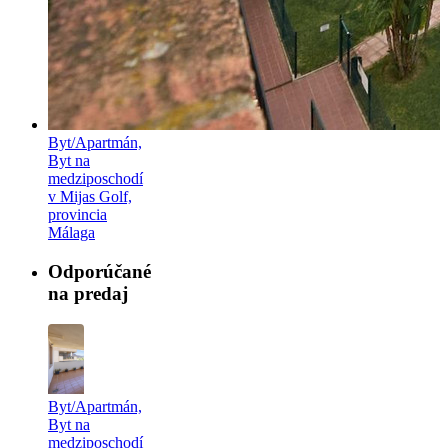
Byt/Apartmán,
Byt na
medziposchodí
v Mijas Golf,
provincia
Málaga
Odporúčané
na predaj
Byt/Apartmán,
Byt na
medziposchodí