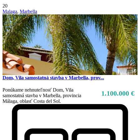
20
Malaga
,
Marbella
Dom, Vila samostatná stavba v Marbella, prov...
Ponúkame nehnuteľnosť Dom, Vila
1.100.000 €
samostatná stavba v Marbella, provincia
Málaga, oblasť Costa del Sol.