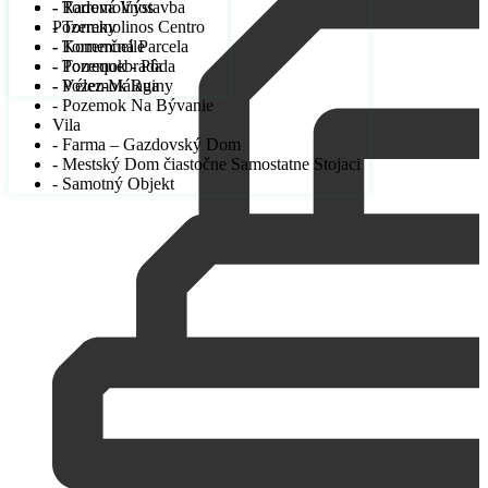
- Radová Výstavba
- Torremolinos
Pozemky
- Torremolinos Centro
- Komerčná Parcela
- Torremuelle
- Pozemok - Pôda
- Torrequebrada
- Pozemok Ruiny
- Vélez-Málaga
- Pozemok Na Bývanie
Vila
- Farma – Gazdovský Dom
- Mestský Dom čiastočne Samostatne Stojaci
- Samotný Objekt