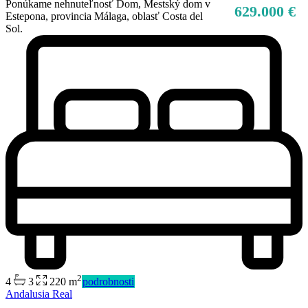
Ponúkame nehnuteľnosť Dom, Mestský dom v
629.000 €
Estepona, provincia Málaga, oblasť Costa del
Sol.
2
4
3
220 m
podrobnosti
Andalusia Real