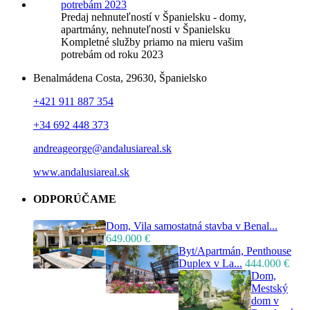
Predaj nehnuteľností v Španielsku - domy,
apartmány, nehnuteľnosti v Španielsku
Kompletné služby priamo na mieru vašim
potrebám od roku 2023
Benalmádena Costa, 29630, Španielsko
+421 911 887 354
+34 692 448 373
andreageorge@andalusiareal.sk
www.andalusiareal.sk
ODPORÚČAME
Dom, Vila samostatná stavba v Benal...
649.000 €
Byt/Apartmán, Penthouse
Duplex v La...
444.000 €
Dom,
Mestský
dom v