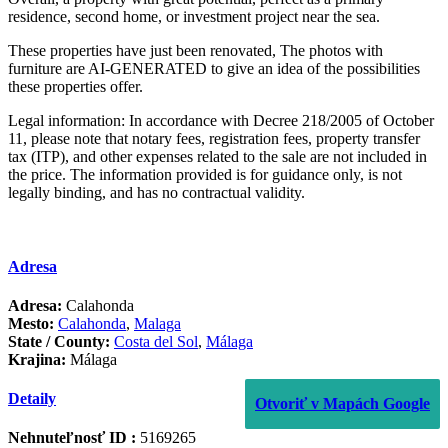
residence, second home, or investment project near the sea.
These properties have just been renovated, The photos with
furniture are AI-GENERATED to give an idea of ​​the possibilities
these properties offer.
Legal information: In accordance with Decree 218/2005 of October
11, please note that notary fees, registration fees, property transfer
tax (ITP), ‌and ‌other ‌expenses ‌related ‌to the ‌sale ‌are not ‌included in
‌the price. The ‌information ‌provided ‌is for guidance ‌only, ‌is not
legally ‌binding, ‌and ‌has ‌no ‌contractual ‌validity.
Adresa
Adresa:
Calahonda
Mesto:
Calahonda
,
Malaga
State / County:
Costa del Sol
,
Málaga
Krajina:
Málaga
Detaily
Otvoriť v Mapách Google
Nehnuteľnosť ID :
5169265