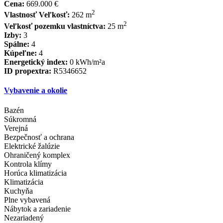
Cena:
669.000 €
2
Vlastnosť Veľkosť:
262 m
2
Veľkosť pozemku vlastníctva:
25 m
Izby:
3
Spálne:
4
Kúpeľne:
4
Energetický index:
0 kWh/m²a
ID propextra:
R5346652
Vybavenie a okolie
Bazén
Súkromná
Verejná
Bezpečnosť a ochrana
Elektrické žalúzie
Ohraničený komplex
Kontrola klímy
Horúca klimatizácia
Klimatizácia
Kuchyňa
Plne vybavená
Nábytok a zariadenie
Nezariadený