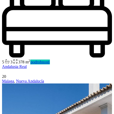
2
5
3
378 m
podrobnosti
Andalusia Real
20
Malaga
,
Nueva Andalucía