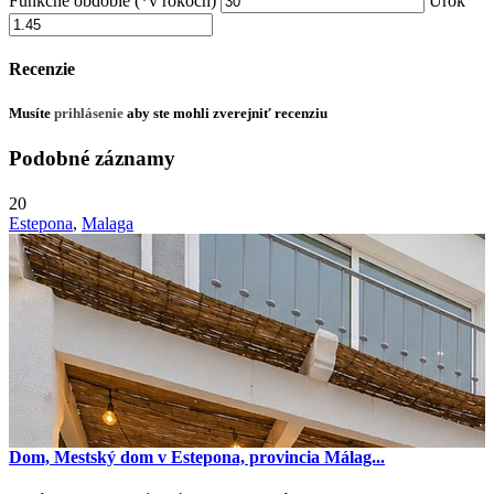
Funkčné obdobie (*v rokoch)
Úrok
Recenzie
Musíte
prihlásenie
aby ste mohli zverejniť recenziu
Podobné záznamy
20
Estepona
,
Malaga
Dom, Mestský dom v Estepona, provincia Málag...