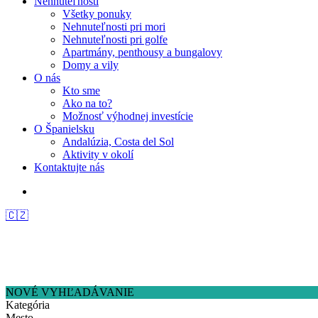
Nehnuteľnosti
Všetky ponuky
Nehnuteľnosti pri mori
Nehnuteľnosti pri golfe
Apartmány, penthousy a bungalovy
Domy a vily
O nás
Kto sme
Ako na to?
Možnosť výhodnej investície
O Španielsku
Andalúzia, Costa del Sol
Aktivity v okolí
Kontaktujte nás
🇨🇿
NOVÉ VYHĽADÁVANIE
Kategória
Mesto