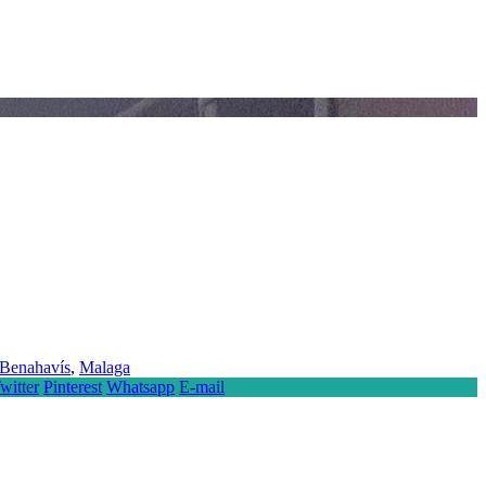
Benahavís
,
Malaga
witter
Pinterest
Whatsapp
E-mail