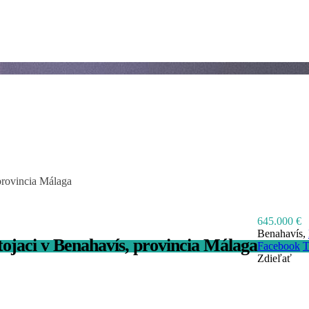
provincia Málaga
645.000 €
Benahavís,
ojaci v Benahavís, provincia Málaga
Facebook
T
Zdieľať