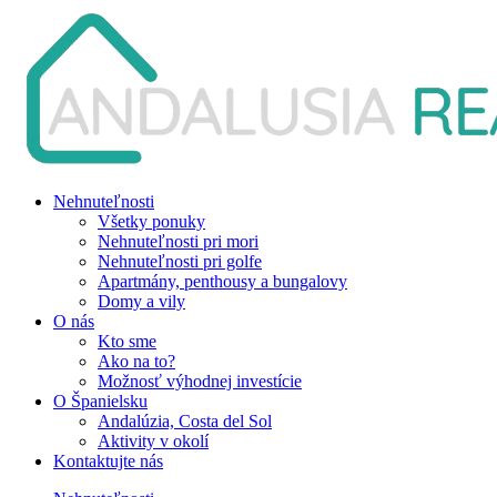
Nehnuteľnosti
Všetky ponuky
Nehnuteľnosti pri mori
Nehnuteľnosti pri golfe
Apartmány, penthousy a bungalovy
Domy a vily
O nás
Kto sme
Ako na to?
Možnosť výhodnej investície
O Španielsku
Andalúzia, Costa del Sol
Aktivity v okolí
Kontaktujte nás