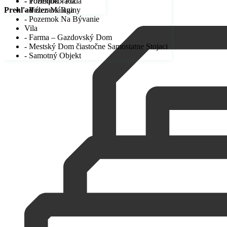
- Pozemok - Pôda
- Torrequebrada
- Pozemok Ruiny
- Vélez-Málaga
Prehľad
- Pozemok Na Bývanie
Vila
- Farma – Gazdovský Dom
- Mestský Dom čiastočne Samostatne Stojaci
- Samotný Objekt