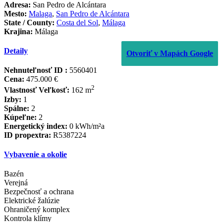
Adresa:
San Pedro de Alcántara
Mesto:
Malaga
,
San Pedro de Alcántara
State / County:
Costa del Sol
,
Málaga
Krajina:
Málaga
Detaily
Otvoriť v Mapách Google
Nehnuteľnosť ID :
5560401
Cena:
475.000 €
2
Vlastnosť Veľkosť:
162 m
Izby:
1
Spálne:
2
Kúpeľne:
2
Energetický index:
0 kWh/m²a
ID propextra:
R5387224
Vybavenie a okolie
Bazén
Verejná
Bezpečnosť a ochrana
Elektrické žalúzie
Ohraničený komplex
Kontrola klímy