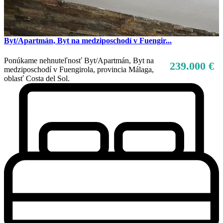
Byt/Apartmán, Byt na medziposchodí v Fuengir...
Ponúkame nehnuteľnosť Byt/Apartmán, Byt na
239.000 €
medziposchodí v Fuengirola, provincia Málaga,
oblasť Costa del Sol.
Predaj
Dostupné