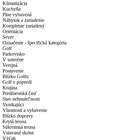
Klimatizácia
Kuchyňa
Plne vybavená
Nábytok a zariadenie
Kompletne zariadený
Orientácia
Sever
Označenie - špecifická kategória
Golf
Parkovisko
V suteréne
Verejná
Postavenie
Blízko Golfu
Golf v popredí
Krajina
Predmestská časť
Stav nehnuteľnosti
Vynikajúci
Vlastnosti a vybavenie
Blízko dopravy
Krytá terasa
Súkromná terasa
Vstavané skrine
Výťah