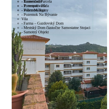
- Komerčná Parcela
- Torremuelle
- Pozemok - Pôda
- Torrequebrada
- Pozemok Ruiny
- Vélez-Málaga
- Pozemok Na Bývanie
Vila
- Farma – Gazdovský Dom
- Mestský Dom čiastočne Samostatne Stojaci
- Samotný Objekt