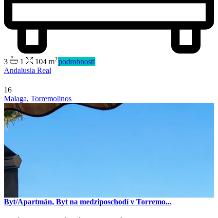
2
3
1
104 m
podrobnosti
Andalusia Real
16
Malaga
,
Torremolinos
Byt/Apartmán, Byt na medziposchodí v Torremo...