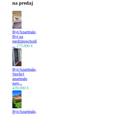
na predaj
Byt/Apartmán,
Byt na
medziposchodí
...
275.000 €
Byt/Apartmán,
Strešný
apartmán
najv...
439.000 €
Byt/Apartmán,