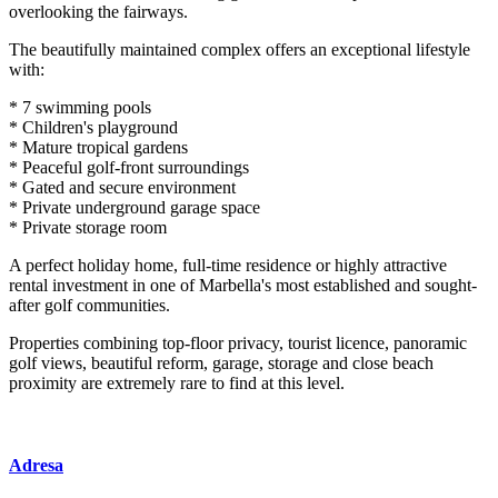
overlooking the fairways.
The beautifully maintained complex offers an exceptional lifestyle
with:
* 7 swimming pools
* Children's playground
* Mature tropical gardens
* Peaceful golf-front surroundings
* Gated and secure environment
* Private underground garage space
* Private storage room
A perfect holiday home, full-time residence or highly attractive
rental investment in one of Marbella's most ‌established ‌and ‌sought-
after ‌golf ‌communities.
Properties combining ‌top-floor ‌privacy, tourist ‌licence, panoramic
‌golf views, beautiful ‌reform, ‌garage, ‌storage and close ‌beach
‌proximity are extremely ‌rare ‌to ‌find ‌at ‌this ‌level.
Adresa