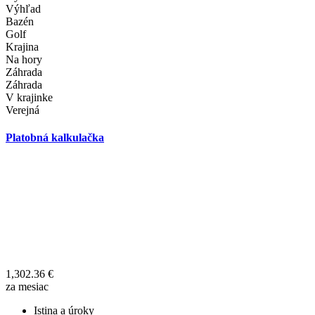
Výhľad
Bazén
Golf
Krajina
Na hory
Záhrada
Záhrada
V krajinke
Verejná
Platobná kalkulačka
1,302.36
€
za mesiac
Istina a úroky