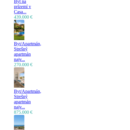
Byt na
prízemí v
Casa...
439.000 €
Byt/Apartmán,
Strešný
apartmán
najv...
270.000 €
Byt/Apartmán,
Strešný
apartmán
najv...
875.000 €