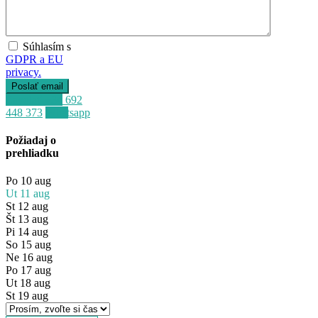
Súhlasím s
GDPR a EU
privacy.
Zavolať
+34 692
448 373
Whatsapp
Požiadaj o
prehliadku
Po
10
aug
Ut
11
aug
St
12
aug
Št
13
aug
Pi
14
aug
So
15
aug
Ne
16
aug
Predaj
Po
17
aug
Dostupné
Ut
18
aug
St
19
aug