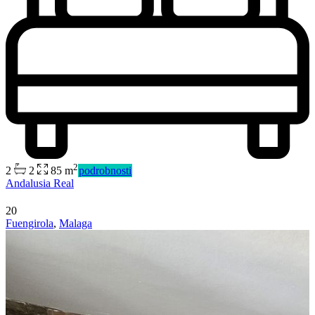
2
2
2
85 m
podrobnosti
Andalusia Real
20
Fuengirola
,
Malaga
Predaj
Dostupné