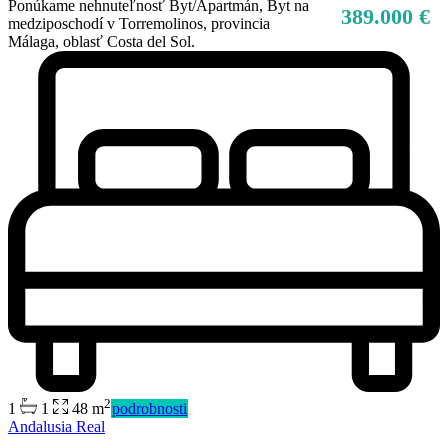
Ponúkame nehnuteľnosť Byt/Apartmán, Byt na
389.000 €
medziposchodí v Torremolinos, provincia
Málaga, oblasť Costa del Sol.
2
1
1
48 m
podrobnosti
Andalusia Real