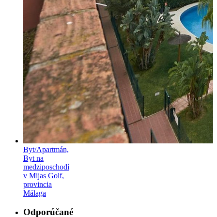
Byt/Apartmán,
Byt na
medziposchodí
v Mijas Golf,
provincia
Málaga
Odporúčané