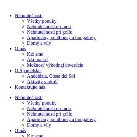
Nehnuteľnosti
Všetky ponuky
Nehnuteľnosti pri mori
Nehnuteľnosti pri golfe
Apartmány, penthousy a bungalovy
Domy a vily
O nás
Kto sme
Ako na to?
Možnosť výhodnej investície
O Španielsku
Andalúzia, Costa del Sol
Aktivity v okolí
Kontaktujte nás
Nehnuteľnosti
Všetky ponuky
Nehnuteľnosti pri mori
Nehnuteľnosti pri golfe
Apartmány, penthousy a bungalovy
Domy a vily
O nás
Kto sme