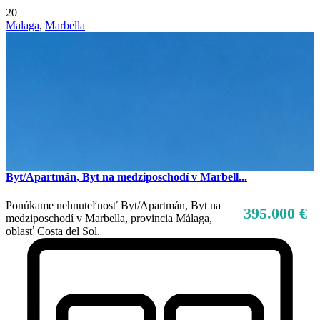
20
Malaga
,
Marbella
Byt/Apartmán, Byt na medziposchodí v Marbell...
Ponúkame nehnuteľnosť Byt/Apartmán, Byt na
395.000 €
medziposchodí v Marbella, provincia Málaga,
oblasť Costa del Sol.