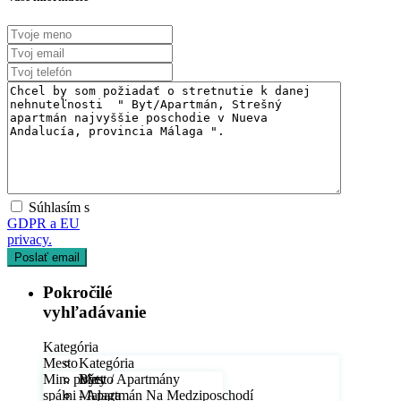
Súhlasím s
GDPR a EU
privacy.
Pokročilé
vyhľadávanie
Kategória
Mesto
Kategória
Min. počet
Byty / Apartmány
Mesto
spálni
- Apartmán Na Medziposchodí
Malaga