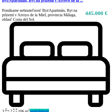
Byt/Apartmán, Byt na prízemí v Arroyo de la ...
Ponúkame nehnuteľnosť Byt/Apartmán, Byt na
445.000 €
prízemí v Arroyo de la Miel, provincia Málaga,
oblasť Costa del Sol.
2
3
2
106 m
podrobnosti