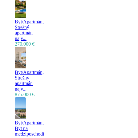
Byt/Apartmán,
Strešný
apartmán
najv...
270.000 €
Byt/Apartmán,
Strešný
apartmán
najv...
875.000 €
Byt/Apartmán,
Byt na
medziposchodí