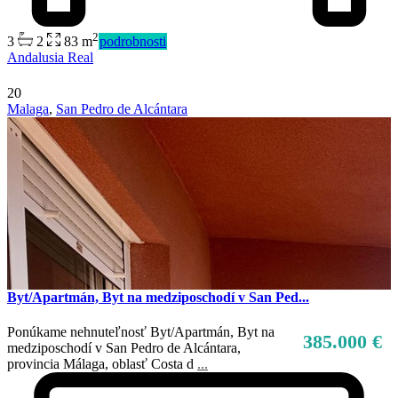
2
3
2
83 m
podrobnosti
Andalusia Real
20
Malaga
,
San Pedro de Alcántara
Byt/Apartmán, Byt na medziposchodí v San Ped...
Ponúkame nehnuteľnosť Byt/Apartmán, Byt na
385.000 €
medziposchodí v San Pedro de Alcántara,
provincia Málaga, oblasť Costa d
...