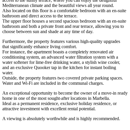
access to the sunny terrace, where you can enjoy the delightful
Mediterranean climate and the beautiful views all year round.
Also located on this floor is a comfortable bedroom with an en-suite
bathroom and direct access to the terrace.
The upper floor houses a second spacious bedroom with an en-suite
bathroom and both a private front and rear terrace, allowing you to
choose between sun and shade at any time of day.
Furthermore, the property features various high-quality upgrades
that significantly enhance living comfort.
For instance, the apartment boasts a completely renovated air
conditioning system, an advanced water filtration system with a
water softener for lime-free drinking water, a stylish wine cooler,
and an exclusive Quooker tap in the kitchen for instant boiling
water.
Outside, the property features two covered private parking spaces.
Water and Wi-Fi are included in the communal charges.
An exceptional opportunity to become the owner of a move-in ready
home in one ‌of ‌the ‌most ‌sought-after ‌locations in ‌Marbella.
Ideal ‌as a ‌permanent residence, ‌exclusive holiday residence, ‌or
‌attractive ‌investment with excellent ‌rental ‌potential.
A viewing is ‌absolutely ‌worthwhile ‌and ‌is ‌highly ‌recommended.