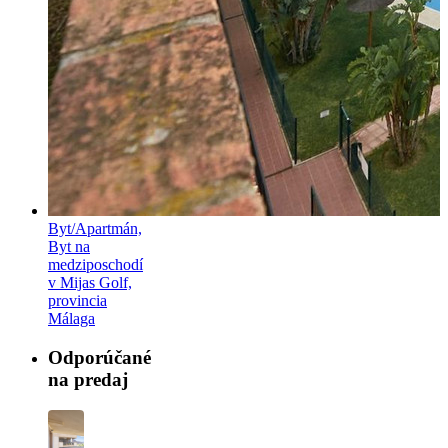
Byt/Apartmán,
Byt na
medziposchodí
v Mijas Golf,
provincia
Málaga
Odporúčané
na predaj