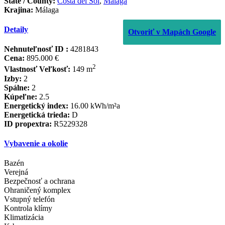
State / County:
Costa del Sol
,
Málaga
Krajina:
Málaga
Detaily
Otvoriť v Mapách Google
Nehnuteľnosť ID :
4281843
Cena:
895.000 €
2
Vlastnosť Veľkosť:
149 m
Izby:
2
Spálne:
2
Kúpeľne:
2.5
Energetický index:
16.00 kWh/m²a
Energetická trieda:
D
ID propextra:
R5229328
Vybavenie a okolie
Bazén
Verejná
Bezpečnosť a ochrana
Ohraničený komplex
Vstupný telefón
Kontrola klímy
Klimatizácia