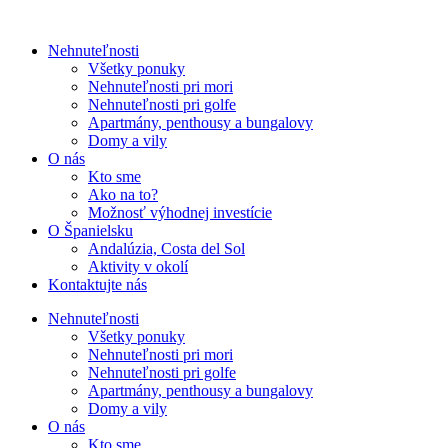
Nehnuteľnosti
Všetky ponuky
Nehnuteľnosti pri mori
Nehnuteľnosti pri golfe
Apartmány, penthousy a bungalovy
Domy a vily
O nás
Kto sme
Ako na to?
Možnosť výhodnej investície
O Španielsku
Andalúzia, Costa del Sol
Aktivity v okolí
Kontaktujte nás
Nehnuteľnosti
Všetky ponuky
Nehnuteľnosti pri mori
Nehnuteľnosti pri golfe
Apartmány, penthousy a bungalovy
Domy a vily
O nás
Kto sme