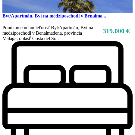
Byt/Apartmán, Byt na medziposchodí v Benalma...
Ponúkame nehnuteľnosť Byt/Apartmán, Byt na
319.000 €
medziposchodí v Benalmadena, provincia
Málaga, oblasť Costa del Sol.