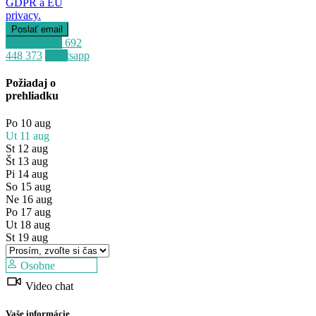
GDPR a EU
privacy.
Zavolať
+34 692
448 373
Whatsapp
Požiadaj o
prehliadku
Po
10
aug
Ut
11
aug
St
12
aug
Št
13
aug
Pi
14
aug
So
15
aug
Ne
16
aug
Po
17
aug
Ut
18
aug
St
19
aug
Osobne
Predaj
Video chat
Dostupné
Vaše informácie