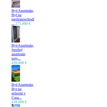
Byt/Apartmán,
Byt na
medziposchodí
...
275.000 €
Byt/Apartmán,
Strešný
apartmán
najv...
439.000 €
Byt/Apartmán,
Byt na
prízemí v
Casa...
439.000 €