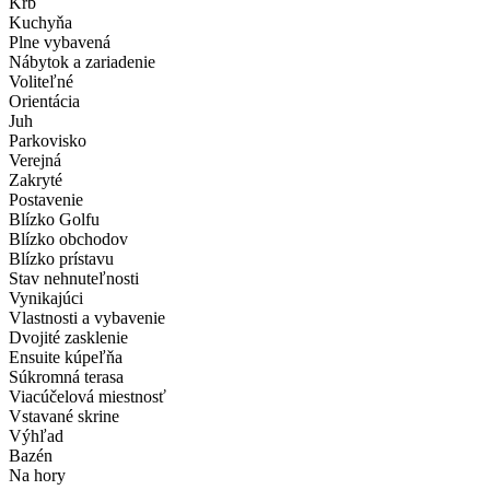
Krb
Kuchyňa
Plne vybavená
Nábytok a zariadenie
Voliteľné
Orientácia
Juh
Parkovisko
Verejná
Zakryté
Postavenie
Blízko Golfu
Blízko obchodov
Blízko prístavu
Stav nehnuteľnosti
Vynikajúci
Vlastnosti a vybavenie
Dvojité zasklenie
Ensuite kúpeľňa
Súkromná terasa
Viacúčelová miestnosť
Vstavané skrine
Výhľad
Bazén
Na hory