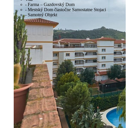
- Farma – Gazdovský Dom
- Mestský Dom čiastočne Samostatne Stojaci
- Samotný Objekt