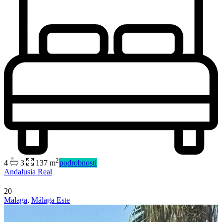
2
4
3
137 m
podrobnosti
Andalusia Real
20
Malaga
,
Málaga Este