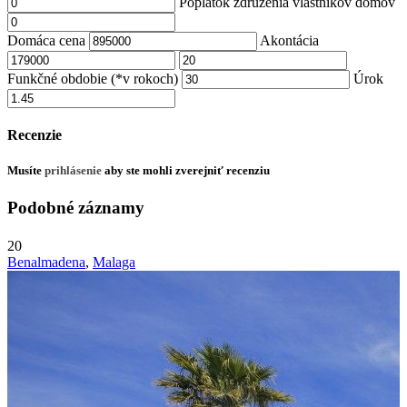
Poplatok združenia vlastníkov domov
Domáca cena
Akontácia
Funkčné obdobie (*v rokoch)
Úrok
Recenzie
Musíte
prihlásenie
aby ste mohli zverejniť recenziu
Podobné záznamy
20
Benalmadena
,
Malaga