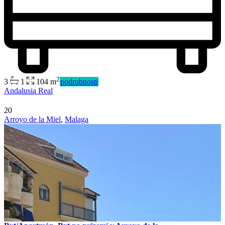
Predaj
2
3
1
104 m
podrobnosti
Dostupné
Andalusia Real
20
Arroyo de la Miel
,
Malaga