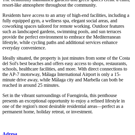
resort-like atmosphere throughout the community.
Residents have access to an array of high-end facilities, including a
fully equipped gym, a wellness spa, elegant social areas, and
coworking spaces tailored for remote working. Outdoor features
such as landscaped gardens, swimming pools, and sun terraces
provide the perfect environment to embrace the Mediterranean
lifestyle, while cycling paths and additional services enhance
everyday convenience.
Ideally situated, the property is just minutes from some of the Costa
del Sol's best beaches and offers easy access to shops, restaurants,
schools, healthcare facilities, and more. With direct connections to
the AP-7 motorway, Málaga International Airport is only a 15-
minute drive away, while Málaga city and Marbella can both be
reached in around 25 minutes.
Set in the vibrant surroundings of ‌Fuengirola, ‌this ‌penthouse
‌presents ‌an exceptional ‌opportunity ‌to enjoy ‌a refined ‌lifestyle in
one ‌of ‌the ‌region's most desirable ‌residential ‌areas—perfect as a
‌permanent ‌home, ‌holiday ‌retreat, ‌or ‌investment.
Adresa