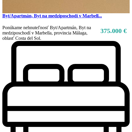
Byt/Apartmán, Byt na medziposchodí v Marbell...
Ponúkame nehnuteľnosť Byt/Apartmán, Byt na
375.000 €
medziposchodí v Marbella, provincia Málaga,
oblasť Costa del Sol.