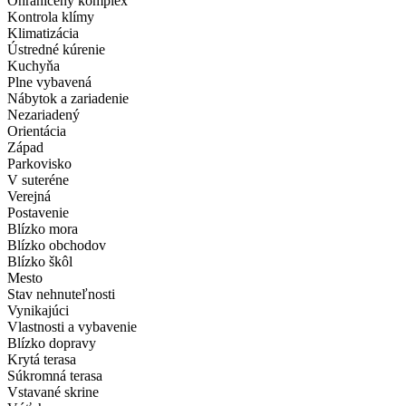
Ohraničený komplex
Kontrola klímy
Klimatizácia
Ústredné kúrenie
Kuchyňa
Plne vybavená
Nábytok a zariadenie
Nezariadený
Orientácia
Západ
Parkovisko
V suteréne
Verejná
Postavenie
Blízko mora
Blízko obchodov
Blízko škôl
Mesto
Stav nehnuteľnosti
Vynikajúci
Vlastnosti a vybavenie
Blízko dopravy
Krytá terasa
Súkromná terasa
Vstavané skrine