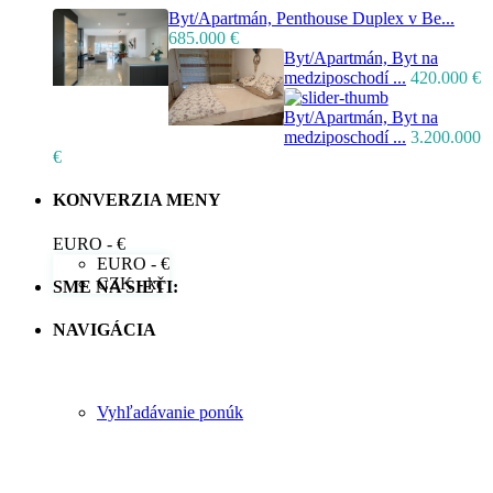
Byt/Apartmán, Penthouse Duplex v Be...
685.000 €
Byt/Apartmán, Byt na
medziposchodí ...
420.000 €
Byt/Apartmán, Byt na
medziposchodí ...
3.200.000
€
KONVERZIA MENY
EURO - €
EURO - €
CZK - kč
SME NA SIETI:
NAVIGÁCIA
Vyhľadávanie ponúk