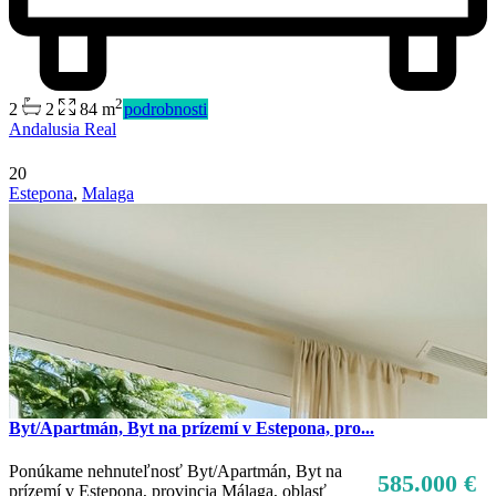
2
2
2
84 m
podrobnosti
Andalusia Real
20
Estepona
,
Malaga
Byt/Apartmán, Byt na prízemí v Estepona, pro...
Ponúkame nehnuteľnosť Byt/Apartmán, Byt na
585.000 €
prízemí v Estepona, provincia Málaga, oblasť