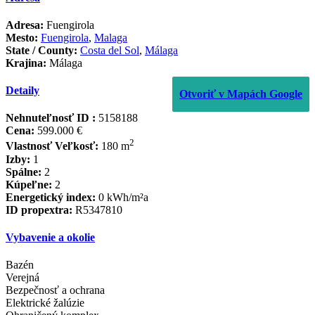
Adresa:
Fuengirola
Mesto:
Fuengirola
,
Malaga
State / County:
Costa del Sol
,
Málaga
Krajina:
Málaga
Detaily
Otvoriť v Mapách Google
Nehnuteľnosť ID :
5158188
Cena:
599.000 €
2
Vlastnosť Veľkosť:
180 m
Izby:
1
Spálne:
2
Kúpeľne:
2
Energetický index:
0 kWh/m²a
ID propextra:
R5347810
Vybavenie a okolie
Bazén
Verejná
Bezpečnosť a ochrana
Elektrické žalúzie