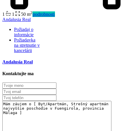
2
1
1
50 m
podrobnosti
Predaj
Andalusia Real
Mimo trhu
Požiadaj o
informácie
Požiadavka
na stretnutie v
kancelárii
Andalusia Real
Kontaktujte ma