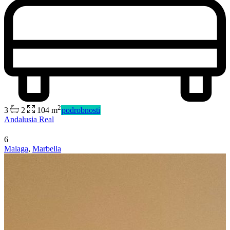
2
3
2
104 m
podrobnosti
Predaj
Andalusia Real
Mimo trhu
6
Malaga
,
Marbella