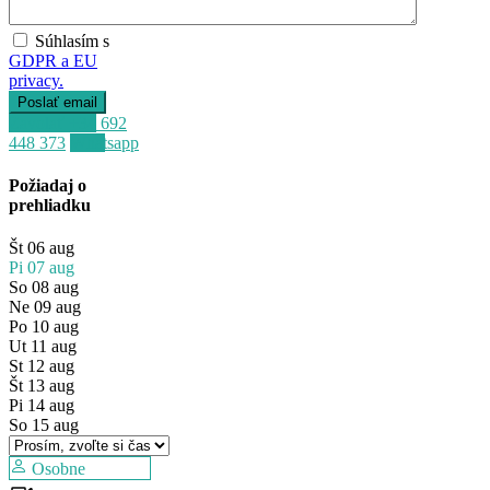
Súhlasím s
GDPR a EU
privacy.
Zavolať
+34 692
448 373
Whatsapp
Požiadaj o
prehliadku
Št
06
aug
Pi
07
aug
So
08
aug
Ne
09
aug
Po
10
aug
Ut
11
aug
St
12
aug
Predaj
Št
13
aug
Mimo trhu
Pi
14
aug
So
15
aug
Osobne