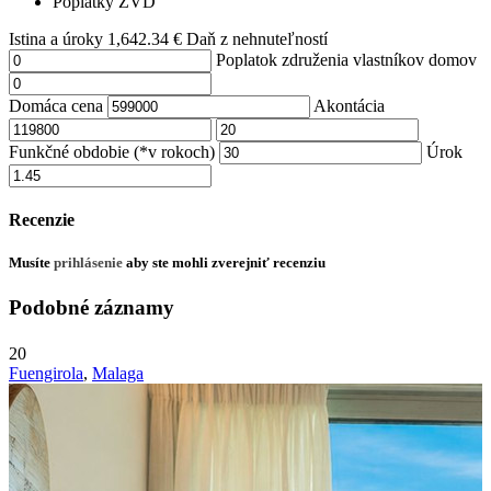
Poplatky ZVD
Istina a úroky
1,642.34
€
Daň z nehnuteľností
Poplatok združenia vlastníkov domov
Domáca cena
Akontácia
Funkčné obdobie (*v rokoch)
Úrok
Recenzie
Musíte
prihlásenie
aby ste mohli zverejniť recenziu
Podobné záznamy
20
Fuengirola
,
Malaga