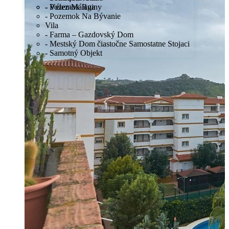
- Pozemok Ruiny
- Vélez-Málaga
- Pozemok Na Bývanie
Vila
- Farma – Gazdovský Dom
Predaj
- Mestský Dom čiastočne Samostatne Stojaci
Mimo trhu
- Samotný Objekt