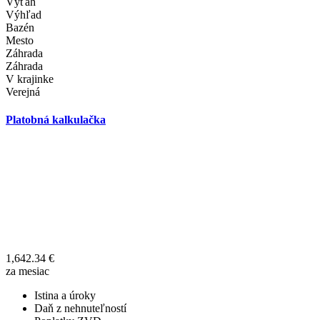
Výťah
Výhľad
Bazén
Mesto
Záhrada
Záhrada
V krajinke
Verejná
Platobná kalkulačka
1,642.34
€
za mesiac
Istina a úroky
Daň z nehnuteľností