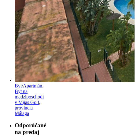
Byt/Apartmán,
Byt na
medziposchodí
v Mijas Golf,
provincia
Málaga
Odporúčané
na predaj