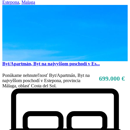
Estepona
,
Malaga
Byt/Apartmán, Byt na najvyššom poschodí v Es...
Ponúkame nehnuteľnosť Byt/Apartmán, Byt na
699.000 €
najvyššom poschodí v Estepona, provincia
Málaga, oblasť Costa del Sol.