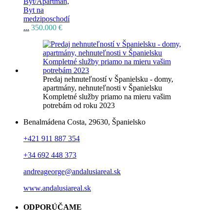
Byt/Apartmán,
Byt na
medziposchodí
...
350.000 €
Predaj nehnuteľností v Španielsku - domy,
apartmány, nehnuteľnosti v Španielsku
Kompletné služby priamo na mieru vašim
potrebám od roku 2023
Benalmádena Costa, 29630, Španielsko
+421 911 887 354
+34 692 448 373
andreageorge@andalusiareal.sk
www.andalusiareal.sk
ODPORÚČAME