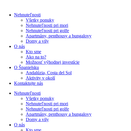
Nehnuteľnosti
Všetky ponuky
Nehnuteľnosti pri mori
Nehnuteľnosti pri golfe
Apartmány, penthousy a bungalovy
Domy a vily
O nás
Kto sme
Ako na to?
Možnosť výhodnej investície
O Španielsku
Andalúzia, Costa del Sol
Aktivity v okolí
Kontaktujte nás
Nehnuteľnosti
Všetky ponuky
Nehnuteľnosti pri mori
Nehnuteľnosti pri golfe
Apartmány, penthousy a bungalovy
Domy a vily
O nás
Kto sme