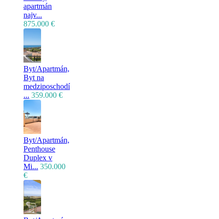
apartmán
najv...
875.000 €
Byt/Apartmán,
Byt na
medziposchodí
...
359.000 €
Byt/Apartmán,
Penthouse
Duplex v
Mi...
350.000
€