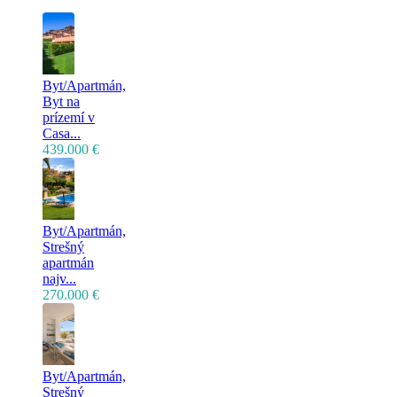
Byt/Apartmán,
Byt na
prízemí v
Casa...
439.000 €
Byt/Apartmán,
Strešný
apartmán
najv...
270.000 €
Byt/Apartmán,
Strešný