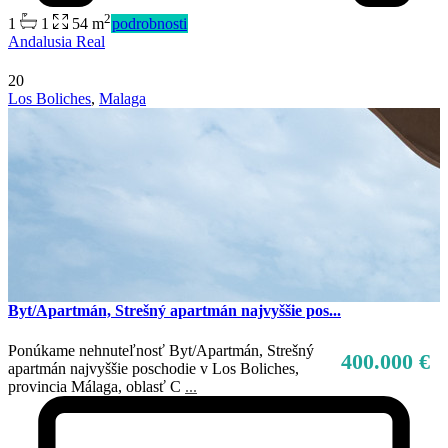
2
1
1
54 m
podrobnosti
Andalusia Real
20
Los Boliches
,
Malaga
Predaj
Dostupné
Byt/Apartmán, Strešný apartmán najvyššie pos...
Ponúkame nehnuteľnosť Byt/Apartmán, Strešný
400.000 €
apartmán najvyššie poschodie v Los Boliches,
provincia Málaga, oblasť C
...