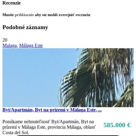
Recenzie
Musíte
prihlásenie
aby ste mohli zverejniť recenziu
Podobné záznamy
20
Malaga
,
Málaga Este
Byt/Apartmán, Byt na prízemí v Málaga Este, ...
Ponúkame nehnuteľnosť Byt/Apartmán, Byt na
585.000 €
prízemí v Málaga Este, provincia Málaga, oblasť
Costa del Sol.