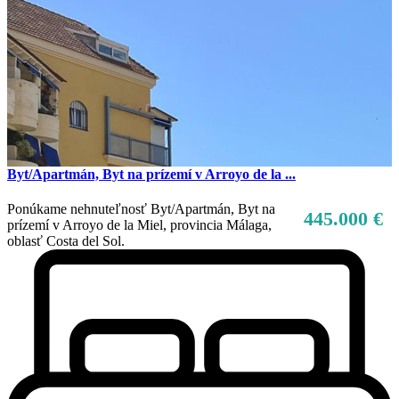
Byt/Apartmán, Byt na prízemí v Arroyo de la ...
Ponúkame nehnuteľnosť Byt/Apartmán, Byt na
445.000 €
prízemí v Arroyo de la Miel, provincia Málaga,
oblasť Costa del Sol.