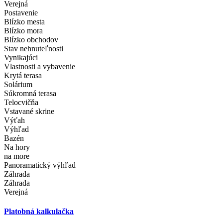
Verejná
Postavenie
Blízko mesta
Blízko mora
Blízko obchodov
Stav nehnuteľnosti
Vynikajúci
Vlastnosti a vybavenie
Krytá terasa
Solárium
Súkromná terasa
Telocvičňa
Vstavané skrine
Výťah
Výhľad
Bazén
Na hory
na more
Panoramatický výhľad
Záhrada
Záhrada
Verejná
Platobná kalkulačka