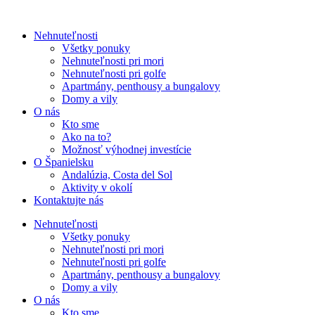
Nehnuteľnosti
Všetky ponuky
Nehnuteľnosti pri mori
Nehnuteľnosti pri golfe
Apartmány, penthousy a bungalovy
Domy a vily
O nás
Kto sme
Ako na to?
Možnosť výhodnej investície
O Španielsku
Andalúzia, Costa del Sol
Aktivity v okolí
Kontaktujte nás
Nehnuteľnosti
Všetky ponuky
Nehnuteľnosti pri mori
Nehnuteľnosti pri golfe
Apartmány, penthousy a bungalovy
Domy a vily
O nás
Kto sme