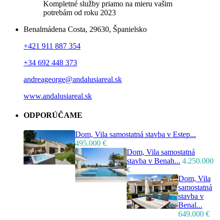
Kompletné služby priamo na mieru vašim
potrebám od roku 2023
Benalmádena Costa, 29630, Španielsko
+421 911 887 354
+34 692 448 373
andreageorge@andalusiareal.sk
www.andalusiareal.sk
ODPORÚČAME
Dom, Vila samostatná stavba v Estep...
495.000 €
Dom, Vila samostatná
stavba v Benah...
4.250.000
€
Dom, Vila
samostatná
stavba v
Benal...
649.000 €