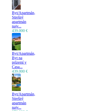
Byt/Apartmán,
Strešný
apartmán
najv...
439.000 €
Byt/Apartmán,
Byt na
prízemí v
Casa...
439.000 €
Byt/Apartmán,
Strešný
apartmán
najv...