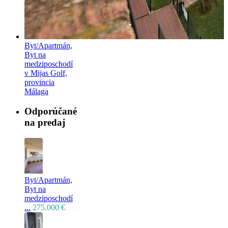
Byt/Apartmán,
Byt na
medziposchodí
v Mijas Golf,
provincia
Málaga
Odporúčané
na predaj
Byt/Apartmán,
Byt na
medziposchodí
...
275.000 €