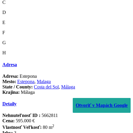
C
D
E
F
G
H
Adresa
Adresa:
Estepona
Mesto:
Estepona
,
Malaga
State / County:
Costa del Sol
,
Málaga
Krajina:
Málaga
Detaily
Otvoriť v Mapách Google
Nehnuteľnosť ID :
5662811
Cena:
595.000 €
2
Vlastnosť Veľkosť:
80 m
Izby:
3