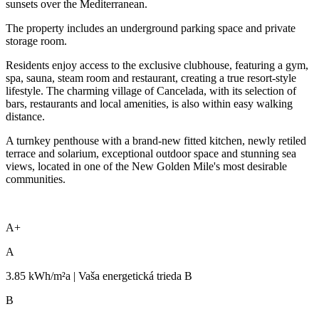
sunsets over the Mediterranean.
The property includes an underground parking space and private
storage room.
Residents enjoy access to the exclusive clubhouse, featuring a gym,
spa, sauna, steam room and restaurant, creating a true resort-style
lifestyle. The charming village of Cancelada, with its selection of
bars, restaurants and local amenities, is also within easy walking
distance.
A turnkey ‌penthouse ‌with ‌a ‌brand-new ‌fitted kitchen, ‌newly ‌retiled
terrace ‌and solarium, ‌exceptional outdoor space ‌and ‌stunning ‌sea
views, located ‌in ‌one of the ‌New ‌Golden ‌Mile's ‌most ‌desirable
‌communities.
A+
A
3.85 kWh/m²a | Vaša energetická trieda B
B