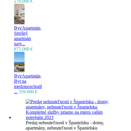
270.000 €
Byt/Apartmán,
Strešný
apartmán
najv...
875.000 €
Byt/Apartmán,
Byt na
medziposchodí
...
359.000 €
Predaj nehnuteľností v Španielsku - domy,
apartmány, nehnuteľnosti v Španielsku