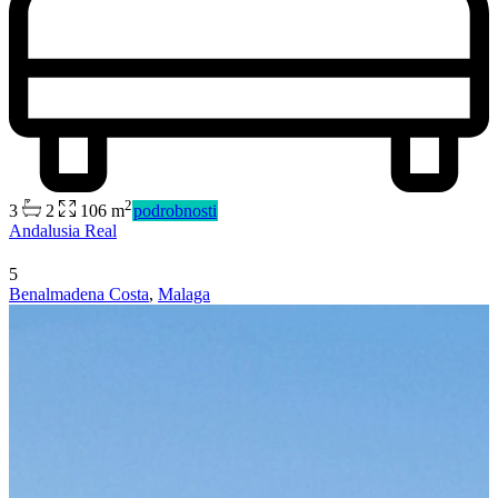
2
3
2
106 m
podrobnosti
Andalusia Real
5
Benalmadena Costa
,
Malaga