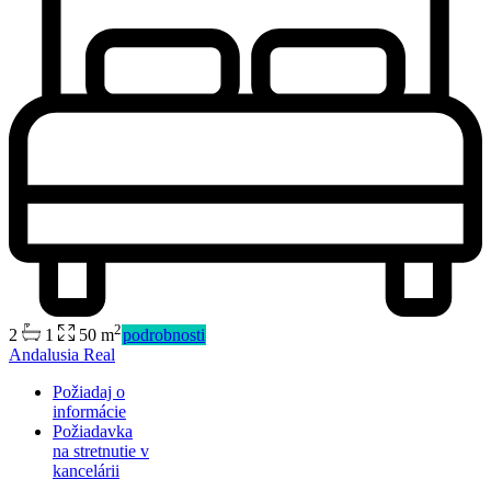
Predaj
Dostupné
2
2
1
50 m
podrobnosti
Andalusia Real
Požiadaj o
informácie
Požiadavka
na stretnutie v
kancelárii