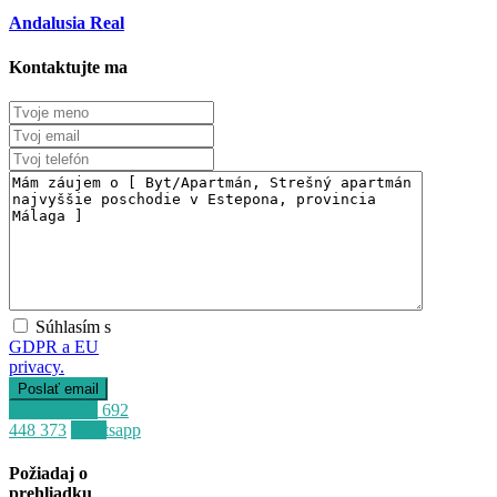
Andalusia Real
Kontaktujte ma
Súhlasím s
GDPR a EU
privacy.
Zavolať
+34 692
448 373
Whatsapp
Požiadaj o
prehliadku