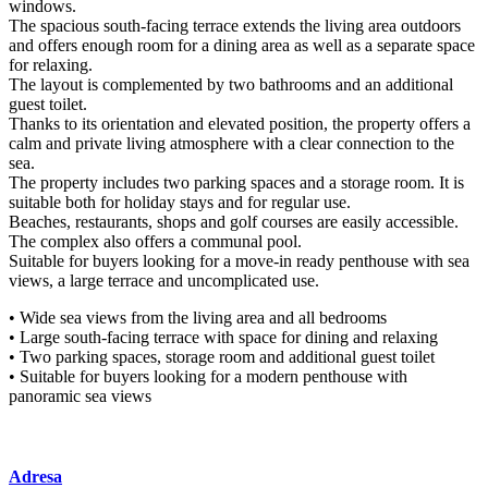
windows.
The spacious south-facing terrace extends the living area outdoors
and offers enough room for a dining area as well as a separate space
for relaxing.
The layout is complemented by two bathrooms and an additional
guest toilet.
Thanks to its orientation and elevated position, the property offers a
calm and private living atmosphere with a clear connection to the
sea.
The property includes two parking spaces and a storage room. It is
suitable both for holiday stays and for regular use.
Beaches, restaurants, shops and golf courses are easily accessible.
The complex also offers a communal pool.
Suitable for buyers looking for a move-in ready penthouse with sea
views, a large terrace and uncomplicated use.
• Wide sea views from the living area and all bedrooms
• Large ‌south-facing ‌terrace ‌with ‌space ‌for dining ‌and ‌relaxing
• Two ‌parking spaces, ‌storage room and ‌additional ‌guest ‌toilet
• Suitable for ‌buyers ‌looking for a ‌modern ‌penthouse ‌with
‌panoramic ‌sea ‌views
Adresa