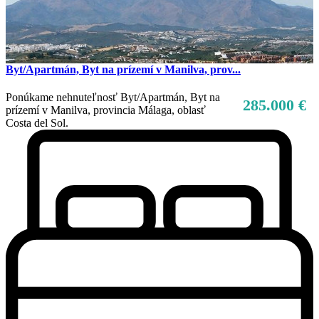
Byt/Apartmán, Byt na prízemí v Manilva, prov...
Ponúkame nehnuteľnosť Byt/Apartmán, Byt na
285.000 €
prízemí v Manilva, provincia Málaga, oblasť
Costa del Sol.