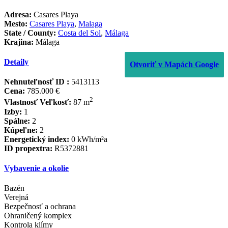
Adresa:
Casares Playa
Mesto:
Casares Playa
,
Malaga
State / County:
Costa del Sol
,
Málaga
Krajina:
Málaga
Detaily
Otvoriť v Mapách Google
Nehnuteľnosť ID :
5413113
Cena:
785.000 €
2
Vlastnosť Veľkosť:
87 m
Izby:
1
Spálne:
2
Kúpeľne:
2
Energetický index:
0 kWh/m²a
ID propextra:
R5372881
Vybavenie a okolie
Bazén
Verejná
Bezpečnosť a ochrana
Ohraničený komplex
Kontrola klímy