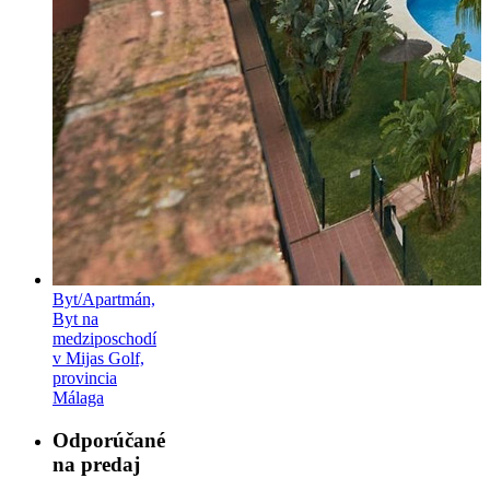
Byt/Apartmán,
Byt na
medziposchodí
v Mijas Golf,
provincia
Málaga
Odporúčané
na predaj