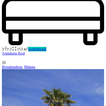
Predaj
Dostupné
2
3
2
153 m
podrobnosti
Andalusia Real
20
Benalmadena
,
Malaga