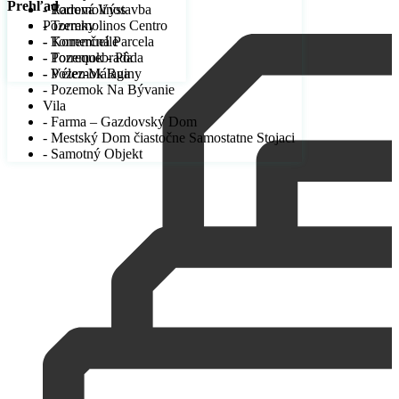
Prehľad
- Radová Výstavba
- Torremolinos
Pozemky
- Torremolinos Centro
- Komerčná Parcela
- Torremuelle
- Pozemok - Pôda
- Torrequebrada
- Pozemok Ruiny
- Vélez-Málaga
- Pozemok Na Bývanie
Vila
- Farma – Gazdovský Dom
- Mestský Dom čiastočne Samostatne Stojaci
- Samotný Objekt