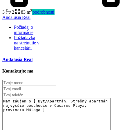
2
3
2
83 m
podrobnosti
Predaj
Andalusia Real
Dostupné
Požiadaj o
informácie
Požiadavka
na stretnutie v
kancelárii
Andalusia Real
Kontaktujte ma