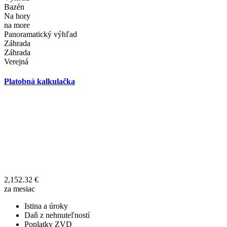
Bazén
Na hory
na more
Panoramatický výhľad
Záhrada
Záhrada
Verejná
Platobná kalkulačka
2,152.32
€
za mesiac
Istina a úroky
Daň z nehnuteľností
Poplatky ZVD