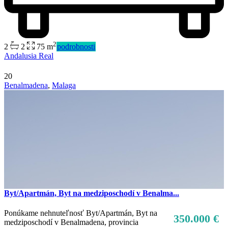
2
2
2
75 m
podrobnosti
Andalusia Real
20
Benalmadena
,
Malaga
Byt/Apartmán, Byt na medziposchodí v Benalma...
Ponúkame nehnuteľnosť Byt/Apartmán, Byt na
350.000 €
medziposchodí v Benalmadena, provincia