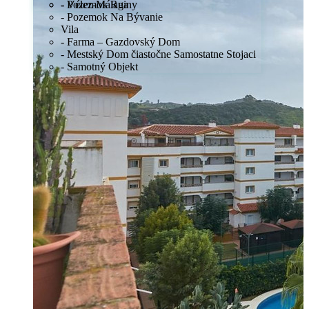
- Pozemok Ruiny
- Vélez-Málaga
- Pozemok Na Bývanie
Vila
- Farma – Gazdovský Dom
- Mestský Dom čiastočne Samostatne Stojaci
- Samotný Objekt