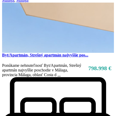
Málaga
,
Malaga
Byt/Apartmán, Strešný apartmán najvyššie pos...
Ponúkame nehnuteľnosť Byt/Apartmán, Strešný
798.998 €
apartmán najvyššie poschodie v Málaga,
provincia Málaga, oblasť Costa d
...