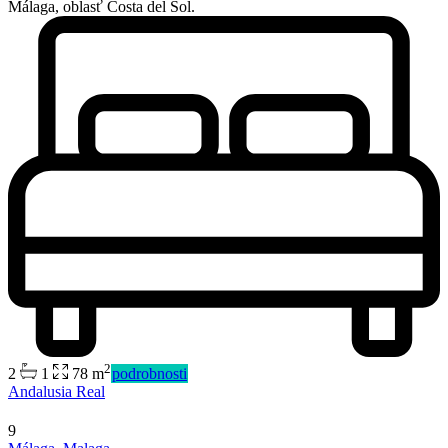
Málaga, oblasť Costa del Sol.
2
2
1
78 m
podrobnosti
Andalusia Real
9