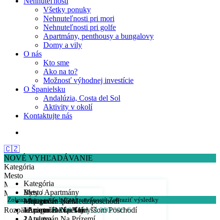
Nehnuteľnosti
Všetky ponuky
Nehnuteľnosti pri mori
Nehnuteľnosti pri golfe
Apartmány, penthousy a bungalovy
Domy a vily
O nás
Kto sme
Ako na to?
Možnosť výhodnej investície
O Španielsku
Andalúzia, Costa del Sol
Aktivity v okolí
Kontaktujte nás
🇨🇿
NOVÉ VYHĽADÁVANIE
Kategória
Mesto
Kategória
Min. počet spálni
Byty / Apartmány
Mesto
Min. počet kúpeľní
Zobrazujeme prvých
0
nehnuteľností.
Zobraziť výsledky
- Apartmán Na Medziposchodí
Malaga
Min. počet spálni
Rozpätie cien:
- Apartmán Na Najvyššom Poschodí
- Arroyo De La Miel
1
Min. počet kúpeľní
10.000 € do 12.000.000 €
- Apartmán Na Prízemí
- Atalaya
2
1