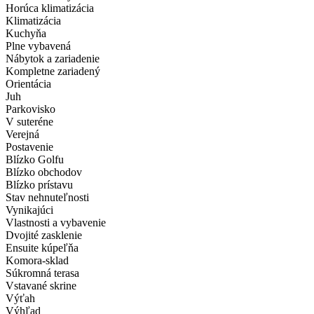
Horúca klimatizácia
Klimatizácia
Kuchyňa
Plne vybavená
Nábytok a zariadenie
Kompletne zariadený
Orientácia
Juh
Parkovisko
V suteréne
Verejná
Postavenie
Blízko Golfu
Blízko obchodov
Blízko prístavu
Stav nehnuteľnosti
Vynikajúci
Vlastnosti a vybavenie
Dvojité zasklenie
Ensuite kúpeľňa
Komora-sklad
Súkromná terasa
Vstavané skrine
Výťah
Výhľad