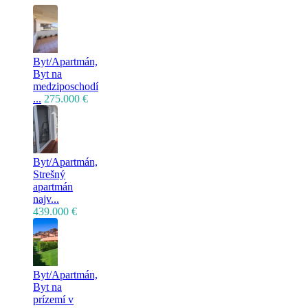
Byt/Apartmán,
Byt na
medziposchodí
...
275.000 €
Byt/Apartmán,
Strešný
apartmán
najv...
439.000 €
Byt/Apartmán,
Byt na
prízemí v