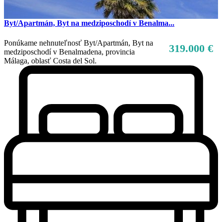
Byt/Apartmán, Byt na medziposchodí v Benalma...
Ponúkame nehnuteľnosť Byt/Apartmán, Byt na
319.000 €
medziposchodí v Benalmadena, provincia
Málaga, oblasť Costa del Sol.