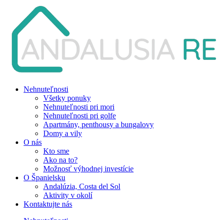
Nehnuteľnosti
Všetky ponuky
Nehnuteľnosti pri mori
Nehnuteľnosti pri golfe
Apartmány, penthousy a bungalovy
Domy a vily
O nás
Kto sme
Ako na to?
Možnosť výhodnej investície
O Španielsku
Andalúzia, Costa del Sol
Aktivity v okolí
Kontaktujte nás