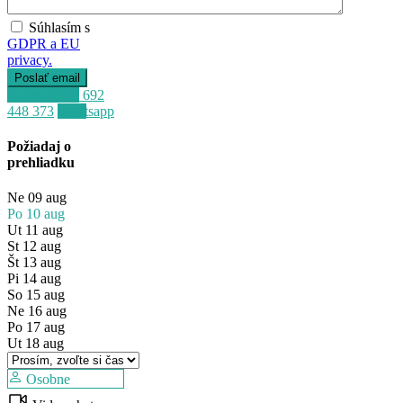
Súhlasím s
GDPR a EU
privacy.
Zavolať
+34 692
448 373
Whatsapp
Požiadaj o
prehliadku
Ne
09
aug
Po
10
aug
Ut
11
aug
St
12
aug
Št
13
aug
Pi
14
aug
So
15
aug
Ne
16
aug
Po
17
aug
Ut
18
aug
Osobne
Predaj