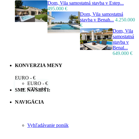
Dom, Vila samostatná stavba v Estep...
495.000 €
Dom, Vila samostatná
stavba v Benah...
4.250.000
€
Dom, Vila
samostatná
stavba v
Benal...
649.000 €
KONVERZIA MENY
EURO - €
EURO - €
CZK - kč
SME NA SIETI:
NAVIGÁCIA
Vyhľadávanie ponúk