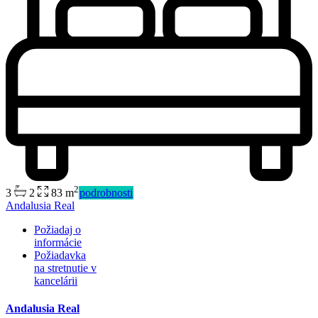
Predaj
Dostupné
2
3
2
83 m
podrobnosti
Andalusia Real
Požiadaj o
informácie
Požiadavka
na stretnutie v
kancelárii
Andalusia Real