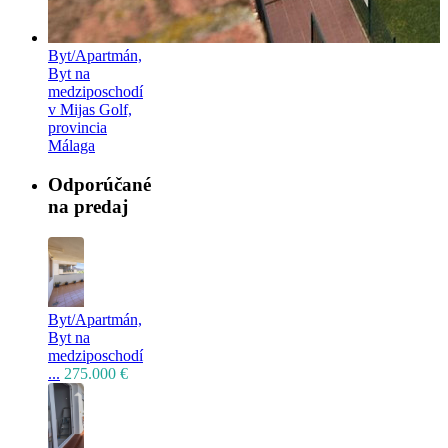
Byt/Apartmán,
Byt na
medziposchodí
v Mijas Golf,
provincia
Málaga
Odporúčané
na predaj
Byt/Apartmán,
Byt na
medziposchodí
...
275.000 €