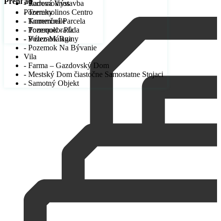
Prehľad
- Radová Výstavba
- Torremolinos
Pozemky
- Torremolinos Centro
- Komerčná Parcela
- Torremuelle
- Pozemok - Pôda
- Torrequebrada
- Pozemok Ruiny
- Vélez-Málaga
- Pozemok Na Bývanie
Vila
- Farma – Gazdovský Dom
- Mestský Dom čiastočne Samostatne Stojaci
- Samotný Objekt