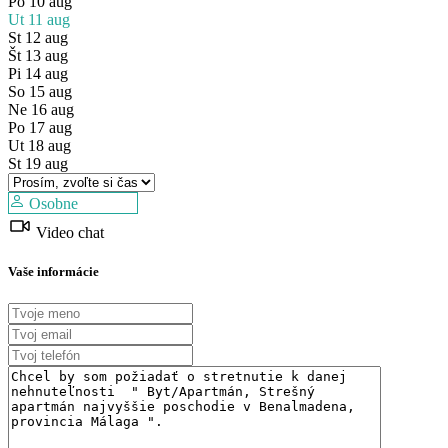
Po
10
aug
Ut
11
aug
St
12
aug
Št
13
aug
Pi
14
aug
So
15
aug
Ne
16
aug
Predaj
Po
17
aug
Dostupné
Ut
18
aug
St
19
aug
Osobne
Video chat
Vaše informácie