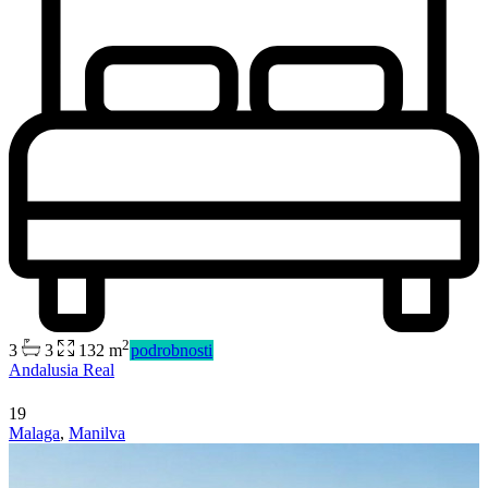
2
3
3
132 m
podrobnosti
Andalusia Real
19
Malaga
,
Manilva