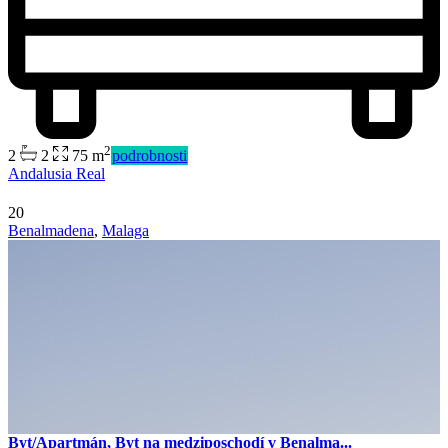
2
2
2
75 m
podrobnosti
Andalusia Real
20
Benalmadena
,
Malaga
Byt/Apartmán, Byt na medziposchodí v Benalma...