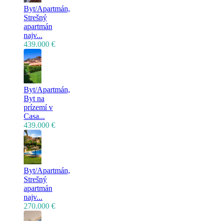
Byt/Apartmán,
Strešný
apartmán
najv...
439.000 €
Byt/Apartmán,
Byt na
prízemí v
Casa...
439.000 €
Byt/Apartmán,
Strešný
apartmán
najv...
270.000 €