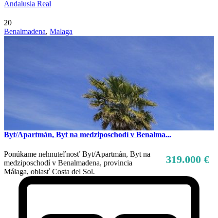
Predaj
Andalusia Real
Dostupné
20
Benalmadena
,
Malaga
Byt/Apartmán, Byt na medziposchodí v Benalma...
Ponúkame nehnuteľnosť Byt/Apartmán, Byt na
319.000 €
medziposchodí v Benalmadena, provincia
Málaga, oblasť Costa del Sol.