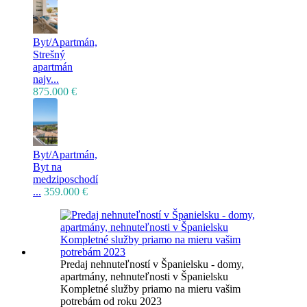
Byt/Apartmán,
Strešný
apartmán
najv...
875.000 €
Byt/Apartmán,
Byt na
medziposchodí
...
359.000 €
Predaj nehnuteľností v Španielsku - domy,
apartmány, nehnuteľnosti v Španielsku
Kompletné služby priamo na mieru vašim
potrebám od roku 2023