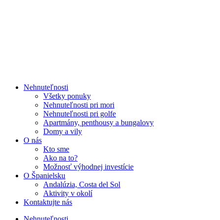
Nehnuteľnosti
Všetky ponuky
Nehnuteľnosti pri mori
Nehnuteľnosti pri golfe
Apartmány, penthousy a bungalovy
Domy a vily
O nás
Kto sme
Ako na to?
Možnosť výhodnej investície
O Španielsku
Andalúzia, Costa del Sol
Aktivity v okolí
Kontaktujte nás
Nehnuteľnosti