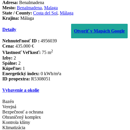
Adresa:
Benalmadena
Mesto:
Benalmadena
,
Malaga
State / County:
Costa del Sol
,
Málaga
Krajina:
Málaga
Detaily
Otvoriť v Mapách Google
Nehnuteľnosť ID :
4956039
Cena:
435.000 €
2
Vlastnosť Veľkosť:
75 m
Izby:
2
Spálne:
2
Kúpeľne:
1
Energetický index:
0 kWh/m²a
ID propextra:
R5308051
Vybavenie a okolie
Bazén
Verejná
Bezpečnosť a ochrana
Ohraničený komplex
Kontrola klímy
Klimatizácia