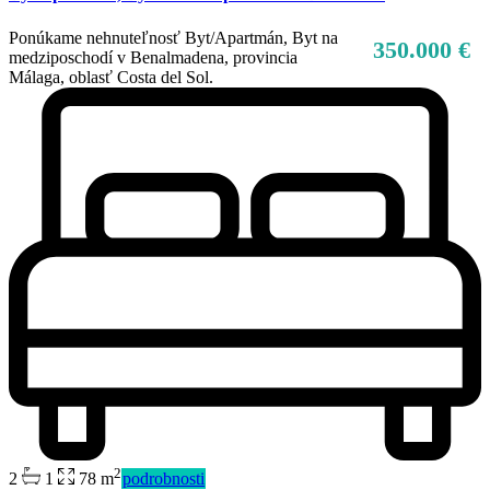
Ponúkame nehnuteľnosť Byt/Apartmán, Byt na
350.000 €
medziposchodí v Benalmadena, provincia
Málaga, oblasť Costa del Sol.
2
2
1
78 m
podrobnosti