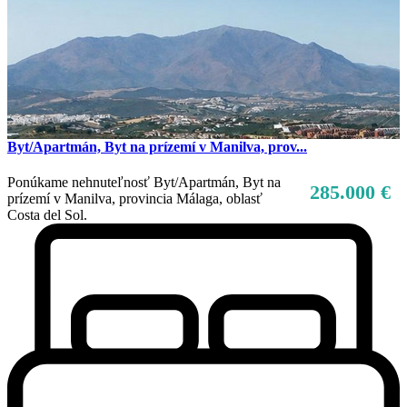
Byt/Apartmán, Byt na prízemí v Manilva, prov...
Ponúkame nehnuteľnosť Byt/Apartmán, Byt na
285.000 €
prízemí v Manilva, provincia Málaga, oblasť
Costa del Sol.