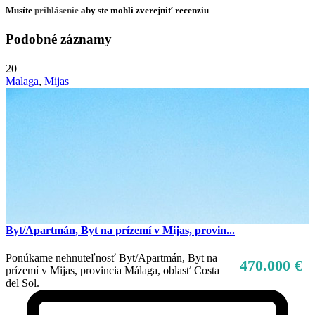
Musíte
prihlásenie
aby ste mohli zverejniť recenziu
Podobné záznamy
20
Malaga
,
Mijas
Byt/Apartmán, Byt na prízemí v Mijas, provin...
Ponúkame nehnuteľnosť Byt/Apartmán, Byt na
470.000 €
prízemí v Mijas, provincia Málaga, oblasť Costa
del Sol.