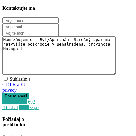
Kontaktujte ma
Súhlasím s
GDPR a EU
privacy.
Zavolať
+34 692
448 373
Whatsapp
Požiadaj o
prehliadku