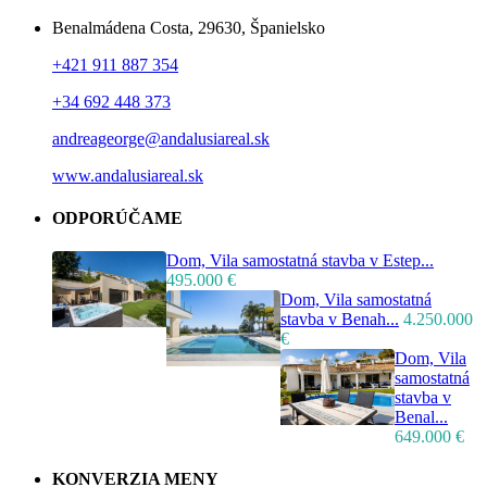
Benalmádena Costa, 29630, Španielsko
+421 911 887 354
+34 692 448 373
andreageorge@andalusiareal.sk
www.andalusiareal.sk
ODPORÚČAME
Dom, Vila samostatná stavba v Estep...
495.000 €
Dom, Vila samostatná
stavba v Benah...
4.250.000
€
Dom, Vila
samostatná
stavba v
Benal...
649.000 €
KONVERZIA MENY