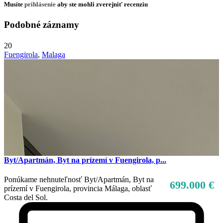
Musíte
prihlásenie
aby ste mohli zverejniť recenziu
Podobné záznamy
20
Fuengirola
,
Malaga
Byt/Apartmán, Byt na prízemí v Fuengirola, p...
Ponúkame nehnuteľnosť Byt/Apartmán, Byt na
699.000 €
prízemí v Fuengirola, provincia Málaga, oblasť
Costa del Sol.