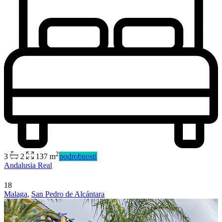
2
3
2
137 m
podrobnosti
Andalusia Real
18
Malaga
,
San Pedro de Alcántara