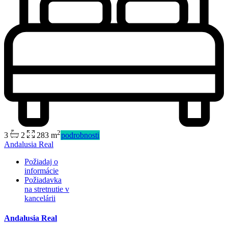
2
3
2
283 m
podrobnosti
Predaj
Andalusia Real
Mimo trhu
Požiadaj o
informácie
Požiadavka
na stretnutie v
kancelárii
Andalusia Real