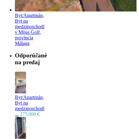
Byt/Apartmán,
Byt na
medziposchodí
v Mijas Golf,
provincia
Málaga
Odporúčané
na predaj
Byt/Apartmán,
Byt na
medziposchodí
...
275.000 €