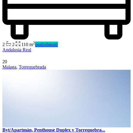
2
2
2
110 m
podrobnosti
Andalusia Real
20
Malaga
,
Torrequebrada
Byt/Apartmán, Penthouse Duplex v Torrequebra...