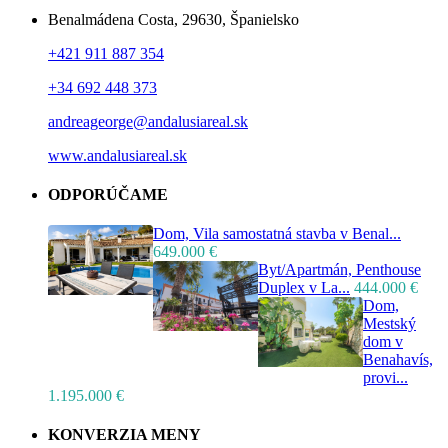
Benalmádena Costa, 29630, Španielsko
+421 911 887 354
+34 692 448 373
andreageorge@andalusiareal.sk
www.andalusiareal.sk
ODPORÚČAME
Dom, Vila samostatná stavba v Benal...
649.000 €
Byt/Apartmán, Penthouse
Duplex v La...
444.000 €
Dom,
Mestský
dom v
Benahavís,
provi...
1.195.000 €
KONVERZIA MENY