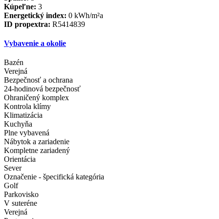
Kúpeľne:
3
Energetický index:
0 kWh/m²a
ID propextra:
R5414839
Vybavenie a okolie
Bazén
Verejná
Bezpečnosť a ochrana
24-hodinová bezpečnosť
Ohraničený komplex
Kontrola klímy
Klimatizácia
Kuchyňa
Plne vybavená
Nábytok a zariadenie
Kompletne zariadený
Orientácia
Sever
Označenie - špecifická kategória
Golf
Parkovisko
V suteréne
Verejná