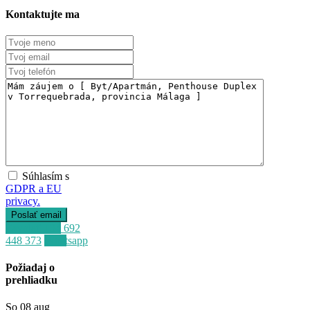
Kontaktujte ma
Súhlasím s
GDPR a EU
privacy.
Zavolať
+34 692
448 373
Whatsapp
Požiadaj o
prehliadku
So
08
aug