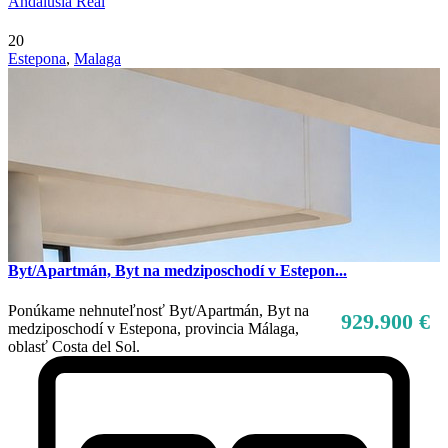
Andalusia Real
20
Estepona
,
Malaga
Predaj
Mimo trhu
Byt/Apartmán, Byt na medziposchodí v Estepon...
Ponúkame nehnuteľnosť Byt/Apartmán, Byt na
929.900 €
medziposchodí v Estepona, provincia Málaga,
oblasť Costa del Sol.