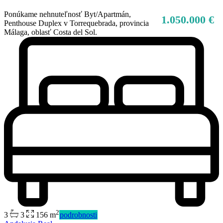
Ponúkame nehnuteľnosť Byt/Apartmán,
1.050.000 €
Penthouse Duplex v Torrequebrada, provincia
Málaga, oblasť Costa del Sol.
2
3
3
156 m
podrobnosti