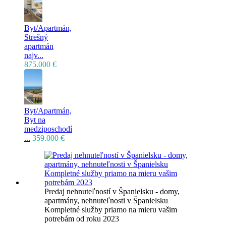
Byt/Apartmán,
Strešný
apartmán
najv...
875.000 €
Byt/Apartmán,
Byt na
medziposchodí
...
359.000 €
Predaj nehnuteľností v Španielsku - domy,
apartmány, nehnuteľnosti v Španielsku
Kompletné služby priamo na mieru vašim
potrebám od roku 2023