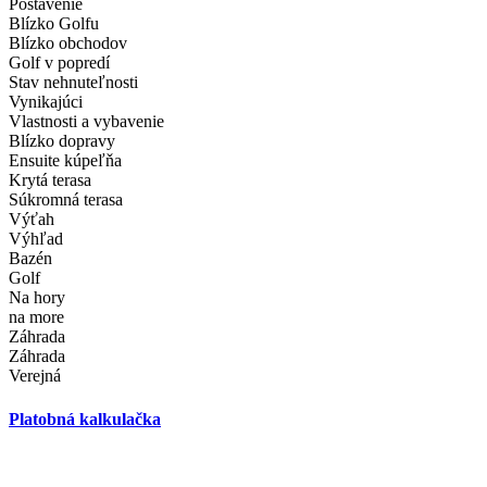
Postavenie
Blízko Golfu
Blízko obchodov
Golf v popredí
Stav nehnuteľnosti
Vynikajúci
Vlastnosti a vybavenie
Blízko dopravy
Ensuite kúpeľňa
Krytá terasa
Súkromná terasa
Výťah
Výhľad
Bazén
Golf
Na hory
na more
Záhrada
Záhrada
Verejná
Platobná kalkulačka