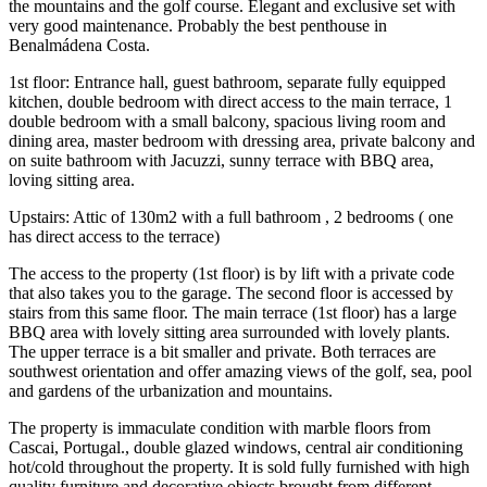
the mountains and the golf course. Elegant and exclusive set with
very good maintenance. Probably the best penthouse in
Benalmádena Costa.
1st floor: Entrance hall, guest bathroom, separate fully equipped
kitchen, double bedroom with direct access to the main terrace, 1
double bedroom with a small balcony, spacious living room and
dining area, master bedroom with dressing area, private balcony and
on suite bathroom with Jacuzzi, sunny terrace with BBQ area,
loving sitting area.
Upstairs: Attic of 130m2 with a full bathroom , 2 bedrooms ( one
has direct access to the terrace)
The access to the property (1st floor) is by lift with a private code
that also takes you to the garage. The second floor is accessed by
stairs from this same floor. The main terrace (1st floor) has a large
BBQ area with lovely sitting area surrounded with lovely plants.
The upper terrace is a bit smaller and private. Both terraces are
southwest orientation and offer amazing views of the golf, sea, pool
and gardens of the urbanization and mountains.
The property is immaculate condition with marble floors from
Cascai, Portugal., double glazed windows, central air conditioning
hot/cold throughout the property. It is sold ‌fully furnished with high
‌quality furniture ‌and decorative ‌objects brought from different