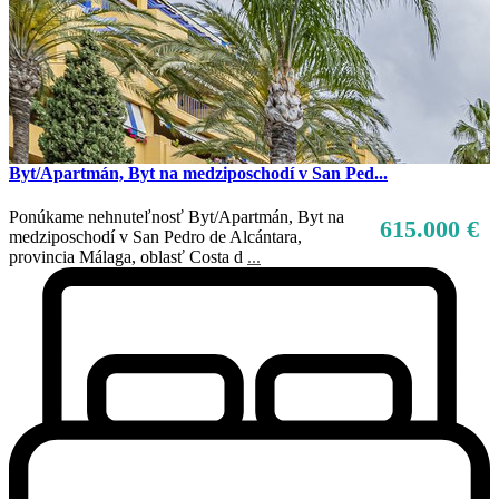
Byt/Apartmán, Byt na medziposchodí v San Ped...
Ponúkame nehnuteľnosť Byt/Apartmán, Byt na
615.000 €
medziposchodí v San Pedro de Alcántara,
provincia Málaga, oblasť Costa d
...