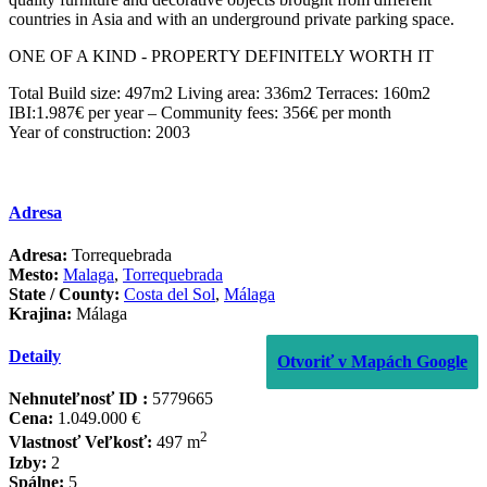
‌countries in Asia ‌and ‌with an underground ‌private parking ‌‌space.
ONE ‌‌OF ‌‌A ‌‌KIND ‌‌- PROPERTY ‌‌DEFINITELY ‌‌WORTH IT
Total ‌Build ‌size: ‌497m2 Living ‌area: ‌‌336m2 ‌Terraces: ‌160m2
IBI:1.987€ per year ‌– ‌‌Community ‌fees: 356€ ‌‌per ‌‌month ‌‌
Year ‌‌of ‌‌construction: ‌‌2003
Adresa
Adresa:
Torrequebrada
Mesto:
Malaga
,
Torrequebrada
State / County:
Costa del Sol
,
Málaga
Krajina:
Málaga
Detaily
Otvoriť v Mapách Google
Nehnuteľnosť ID :
5779665
Cena:
1.049.000 €
2
Vlastnosť Veľkosť:
497 m
Izby:
2
Spálne:
5