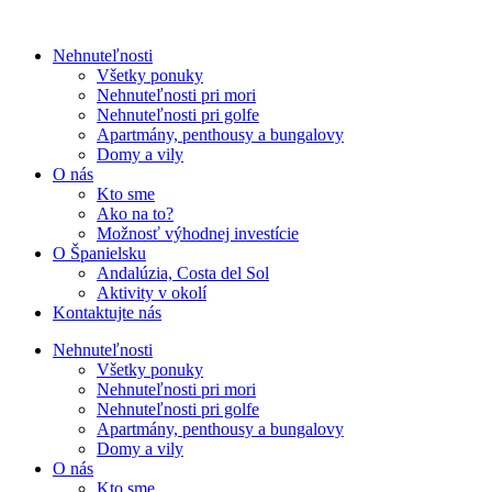
Nehnuteľnosti
Všetky ponuky
Nehnuteľnosti pri mori
Nehnuteľnosti pri golfe
Apartmány, penthousy a bungalovy
Domy a vily
O nás
Kto sme
Ako na to?
Možnosť výhodnej investície
O Španielsku
Andalúzia, Costa del Sol
Aktivity v okolí
Kontaktujte nás
Nehnuteľnosti
Všetky ponuky
Nehnuteľnosti pri mori
Nehnuteľnosti pri golfe
Apartmány, penthousy a bungalovy
Domy a vily
O nás
Kto sme