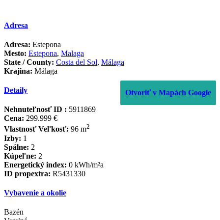
Adresa
Adresa:
Estepona
Mesto:
Estepona
,
Malaga
State / County:
Costa del Sol
,
Málaga
Krajina:
Málaga
Detaily
Otvoriť v Mapách Google
Nehnuteľnosť ID :
5911869
Cena:
299.999 €
2
Vlastnosť Veľkosť:
96 m
Izby:
1
Spálne:
2
Kúpeľne:
2
Energetický index:
0 kWh/m²a
ID propextra:
R5431330
Vybavenie a okolie
Bazén