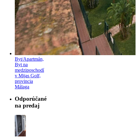
Byt/Apartmán,
Byt na
medziposchodí
v Mijas Golf,
provincia
Málaga
Odporúčané
na predaj