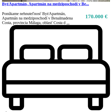
Byt/Apartmán, Apartmán na medziposchodí v Be...
Ponúkame nehnuteľnosť Byt/Apartmán,
170.000 €
Apartmán na medziposchodí v Benalmadena
Costa, provincia Málaga, oblasť Costa d
...