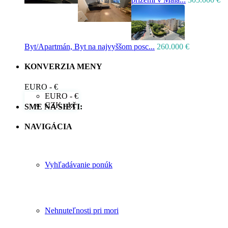
Byt/Apartmán, Byt na najvyššom posc...
260.000 €
KONVERZIA MENY
EURO - €
EURO - €
CZK - kč
SME NA SIETI:
NAVIGÁCIA
Vyhľadávanie ponúk
Nehnuteľnosti pri mori