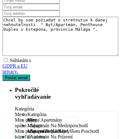
Súhlasím s
GDPR a EU
privacy.
Pokročilé
vyhľadávanie
Kategória
Mesto
Kategória
Min. počet
Byty / Apartmány
Mesto
spálni
- Apartmán Na Medziposchodí
Malaga
Min. počet
- Apartmán Na Najvyššom Poschodí
- Arroyo De La Miel
Min. počet spálni
kúpeľní
- Apartmán Na Prízemí
- Atalaya
1