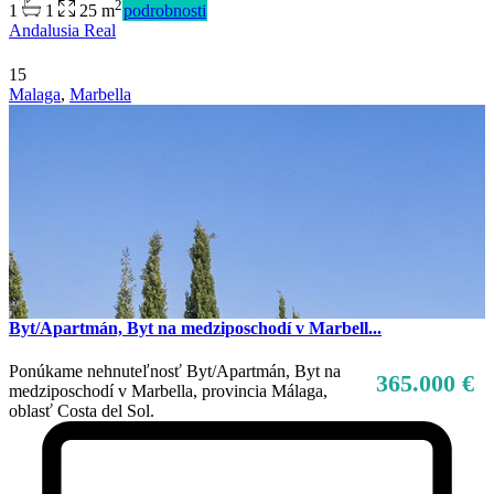
2
1
1
25 m
podrobnosti
Andalusia Real
15
Malaga
,
Marbella
Byt/Apartmán, Byt na medziposchodí v Marbell...
Ponúkame nehnuteľnosť Byt/Apartmán, Byt na
365.000 €
medziposchodí v Marbella, provincia Málaga,
oblasť Costa del Sol.