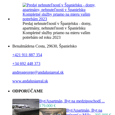
Predaj nehnuteľností v Španielsku - domy,
apartmány, nehnuteľnosti v Španielsku
Kompletné služby priamo na mieru vašim
potrebám od roku 2023
Benalmádena Costa, 29630, Španielsko
+421 911 887 354
+34 692 448 373
andreageorge@andalusiareal.sk
www.andalusiareal.sk
ODPORÚČAME
Byt/Apartmán, Byt na medziposchodí ...
179.000 €
Byt/Apartmán, Byt na
prízemí v Mála...
305.000 €