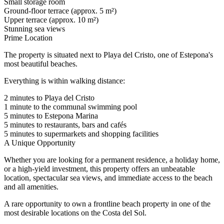
Small storage room
Ground-floor terrace (approx. 5 m²)
Upper terrace (approx. 10 m²)
Stunning sea views
Prime Location
The property is situated next to Playa del Cristo, one of Estepona's
most beautiful beaches.
Everything is within walking distance:
2 minutes to Playa del Cristo
1 minute to the communal swimming pool
5 minutes to Estepona Marina
5 minutes to restaurants, bars and cafés
5 minutes to supermarkets and shopping facilities
A Unique Opportunity
Whether you are looking for a permanent residence, a holiday home,
or a high-yield investment, this property offers an unbeatable
location, spectacular sea views, ‌and ‌immediate ‌access ‌to ‌the beach
‌and ‌all amenities.
A ‌rare opportunity ‌to own a ‌frontline ‌beach ‌property in one ‌of ‌the
most desirable ‌locations ‌on ‌the ‌Costa ‌del ‌Sol.