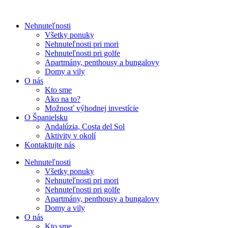
Nehnuteľnosti
Všetky ponuky
Nehnuteľnosti pri mori
Nehnuteľnosti pri golfe
Apartmány, penthousy a bungalovy
Domy a vily
O nás
Kto sme
Ako na to?
Možnosť výhodnej investície
O Španielsku
Andalúzia, Costa del Sol
Aktivity v okolí
Kontaktujte nás
Nehnuteľnosti
Všetky ponuky
Nehnuteľnosti pri mori
Nehnuteľnosti pri golfe
Apartmány, penthousy a bungalovy
Domy a vily
O nás
Kto sme