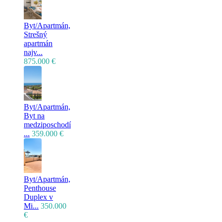
Byt/Apartmán,
Strešný
apartmán
najv...
875.000 €
Byt/Apartmán,
Byt na
medziposchodí
...
359.000 €
Byt/Apartmán,
Penthouse
Duplex v
Mi...
350.000
€