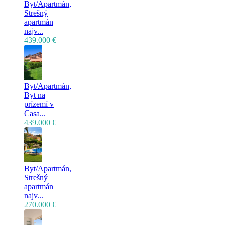
Byt/Apartmán,
Strešný
apartmán
najv...
439.000 €
Byt/Apartmán,
Byt na
prízemí v
Casa...
439.000 €
Byt/Apartmán,
Strešný
apartmán
najv...
270.000 €