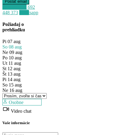
Zavolať
+34 692
448 373
Whatsapp
Požiadaj o
prehliadku
Pi
07
aug
So
08
aug
Ne
09
aug
Po
10
aug
Ut
11
aug
St
12
aug
Št
13
aug
Predaj
Pi
14
aug
Mimo trhu
So
15
aug
Ne
16
aug
Osobne
Video chat
Vaše informácie