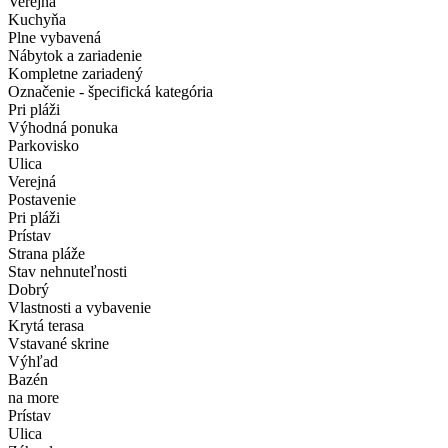
Verejná
Kuchyňa
Plne vybavená
Nábytok a zariadenie
Kompletne zariadený
Označenie - špecifická kategória
Pri pláži
Výhodná ponuka
Parkovisko
Ulica
Verejná
Postavenie
Pri pláži
Prístav
Strana pláže
Stav nehnuteľnosti
Dobrý
Vlastnosti a vybavenie
Krytá terasa
Vstavané skrine
Výhľad
Bazén
na more
Prístav
Ulica