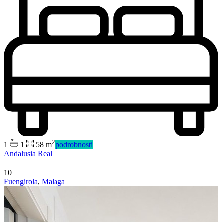
2
1
1
58 m
podrobnosti
Andalusia Real
10
Fuengirola
,
Malaga