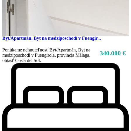
Byt/Apartmán, Byt na medziposchodí v Fuengir...
Ponúkame nehnuteľnosť Byt/Apartmán, Byt na
340.000 €
medziposchodí v Fuengirola, provincia Málaga,
oblasť Costa del Sol.