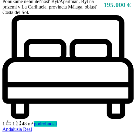
Ponúkame nehnuteľnosť Byt/Apartmán, Byt na
195.000 €
prízemí v La Carihuela, provincia Málaga, oblasť
Costa del Sol.
2
1
1
48 m
podrobnosti
Predaj
Andalusia Real
Mimo trhu