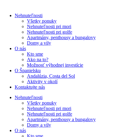
Nehnuteľnosti
Všetky ponuky
Nehnuteľnosti pri mori
Nehnuteľnosti pri golfe
Apartmány, penthousy a bungalovy
Domy a vily
O nás
Kto sme
Ako na to?
Možnosť výhodnej investície
O Španielsku
Andalúzia, Costa del Sol
Aktivity v okolí
Kontaktujte nás
Nehnuteľnosti
Všetky ponuky
Nehnuteľnosti pri mori
Nehnuteľnosti pri golfe
Apartmány, penthousy a bungalovy
Domy a vily
O nás
Kto sme