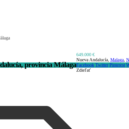
Málaga
649.000 €
Nueva Andalucía,
Malaga
,
N
dalucía, provincia Málaga
Facebook
Twitter
Pinterest
W
Zdieľať