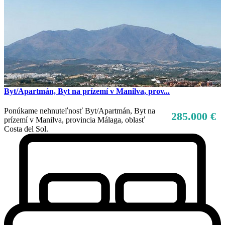
Byt/Apartmán, Byt na prízemí v Manilva, prov...
Ponúkame nehnuteľnosť Byt/Apartmán, Byt na
285.000 €
prízemí v Manilva, provincia Málaga, oblasť
Costa del Sol.