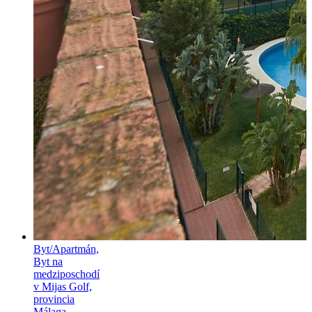
Byt/Apartmán,
Byt na
medziposchodí
v Mijas Golf,
provincia
Málaga