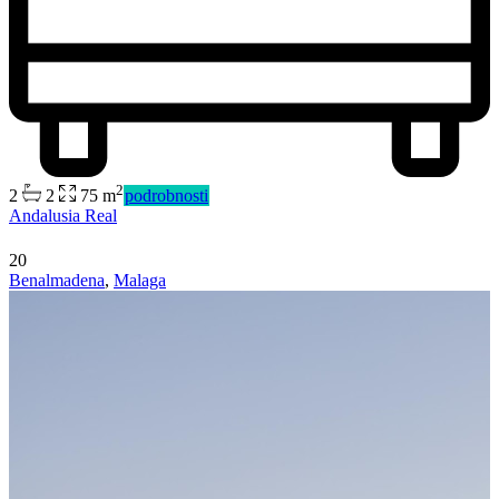
2
2
2
75 m
podrobnosti
Andalusia Real
20
Benalmadena
,
Malaga