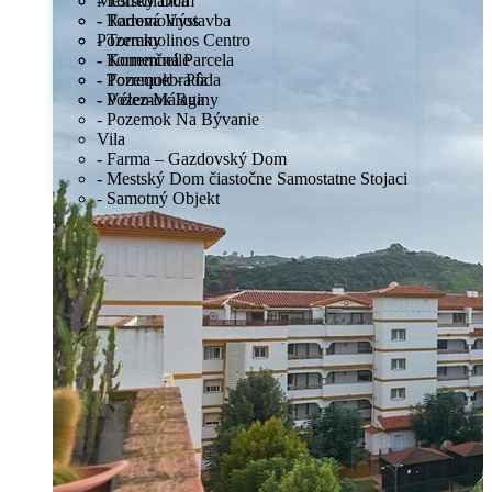
Mestský Dom
- Torreblanca
- Radová Výstavba
- Torremolinos
Pozemky
- Torremolinos Centro
- Komerčná Parcela
- Torremuelle
- Pozemok - Pôda
- Torrequebrada
- Pozemok Ruiny
- Vélez-Málaga
- Pozemok Na Bývanie
Vila
- Farma – Gazdovský Dom
- Mestský Dom čiastočne Samostatne Stojaci
- Samotný Objekt