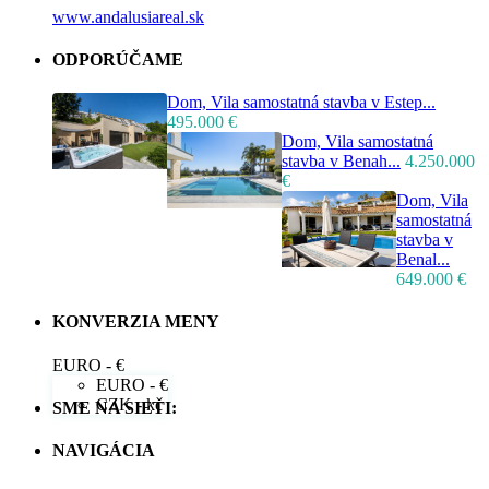
www.andalusiareal.sk
ODPORÚČAME
Dom, Vila samostatná stavba v Estep...
495.000 €
Dom, Vila samostatná
stavba v Benah...
4.250.000
€
Dom, Vila
samostatná
stavba v
Benal...
649.000 €
KONVERZIA MENY
EURO - €
EURO - €
CZK - kč
SME NA SIETI:
NAVIGÁCIA