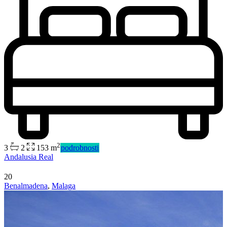
Predaj
Dostupné
2
3
2
153 m
podrobnosti
Andalusia Real
20
Benalmadena
,
Malaga