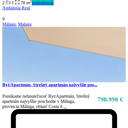
2
2
1
78 m
podrobnosti
Andalusia Real
9
Málaga
,
Malaga
Byt/Apartmán, Strešný apartmán najvyššie pos...
Ponúkame nehnuteľnosť Byt/Apartmán, Strešný
798.998 €
apartmán najvyššie poschodie v Málaga,
provincia Málaga, oblasť Costa d
...