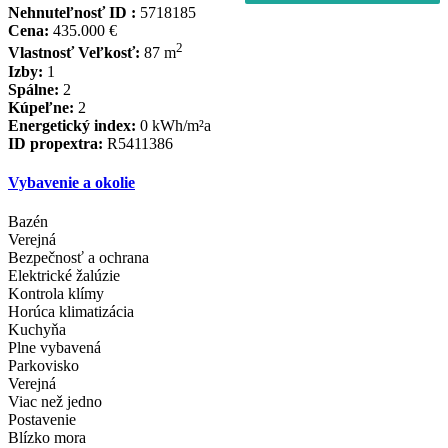
Nehnuteľnosť ID :
5718185
Cena:
435.000 €
2
Vlastnosť Veľkosť:
87 m
Izby:
1
Spálne:
2
Kúpeľne:
2
Energetický index:
0 kWh/m²a
ID propextra:
R5411386
Vybavenie a okolie
Bazén
Verejná
Bezpečnosť a ochrana
Elektrické žalúzie
Kontrola klímy
Horúca klimatizácia
Kuchyňa
Plne vybavená
Parkovisko
Verejná
Viac než jedno
Postavenie
Blízko mora