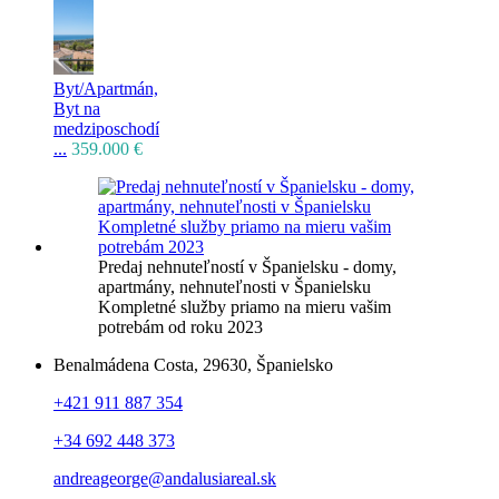
Byt/Apartmán,
Byt na
medziposchodí
...
359.000 €
Predaj nehnuteľností v Španielsku - domy,
apartmány, nehnuteľnosti v Španielsku
Kompletné služby priamo na mieru vašim
potrebám od roku 2023
Benalmádena Costa, 29630, Španielsko
+421 911 887 354
+34 692 448 373
andreageorge@andalusiareal.sk