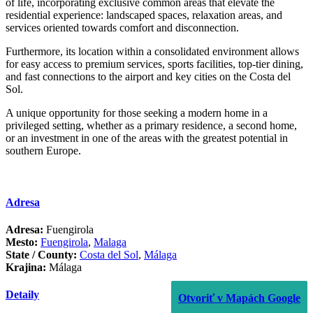
of life, incorporating exclusive common areas that elevate the
residential experience: landscaped spaces, relaxation areas, and
services oriented towards comfort and disconnection.
Furthermore, its location within a consolidated environment allows
for easy access to premium services, sports facilities, top-tier dining,
and fast connections to the airport and key cities on the Costa del
Sol.
A unique opportunity for those seeking a ‌modern ‌home ‌in ‌a
‌privileged setting, ‌whether ‌as a ‌primary residence, ‌a second home,
‌or ‌an ‌investment in one ‌of ‌the areas with ‌the ‌greatest ‌potential ‌in
‌southern ‌Europe.
Adresa
Adresa:
Fuengirola
Mesto:
Fuengirola
,
Malaga
State / County:
Costa del Sol
,
Málaga
Krajina:
Málaga
Detaily
Otvoriť v Mapách Google