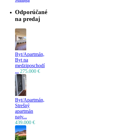
Odporúčané
na predaj
Byt/Apartmán,
Byt na
medziposchodí
...
275.000 €
Byt/Apartmán,
Strešný
apartmán
najv...
439.000 €