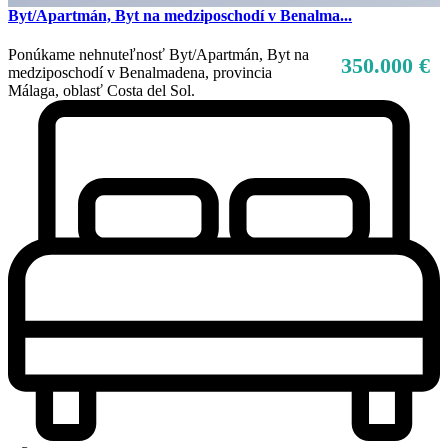
Byt/Apartmán, Byt na medziposchodí v Benalma...
Ponúkame nehnuteľnosť Byt/Apartmán, Byt na
350.000 €
medziposchodí v Benalmadena, provincia
Málaga, oblasť Costa del Sol.