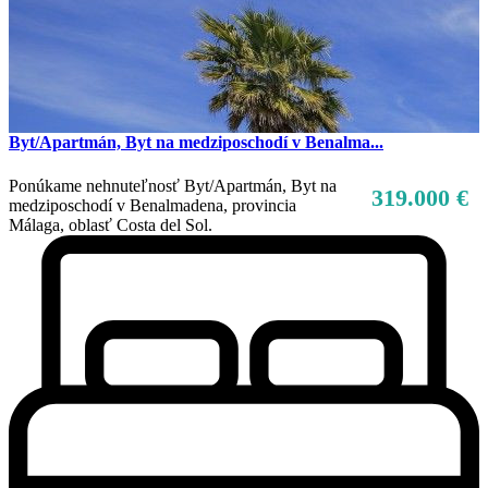
Byt/Apartmán, Byt na medziposchodí v Benalma...
Ponúkame nehnuteľnosť Byt/Apartmán, Byt na
319.000 €
medziposchodí v Benalmadena, provincia
Málaga, oblasť Costa del Sol.