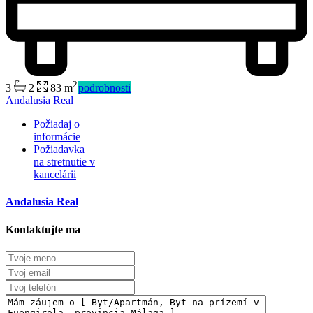
2
3
2
83 m
podrobnosti
Predaj
Andalusia Real
Dostupné
Požiadaj o
informácie
Požiadavka
na stretnutie v
kancelárii
Andalusia Real
Kontaktujte ma