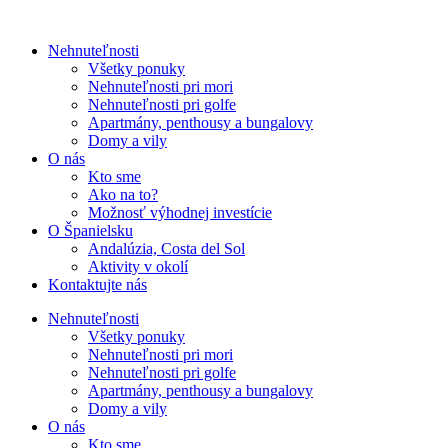
Nehnuteľnosti
Všetky ponuky
Nehnuteľnosti pri mori
Nehnuteľnosti pri golfe
Apartmány, penthousy a bungalovy
Domy a vily
O nás
Kto sme
Ako na to?
Možnosť výhodnej investície
O Španielsku
Andalúzia, Costa del Sol
Aktivity v okolí
Kontaktujte nás
Nehnuteľnosti
Všetky ponuky
Nehnuteľnosti pri mori
Nehnuteľnosti pri golfe
Apartmány, penthousy a bungalovy
Domy a vily
O nás
Kto sme