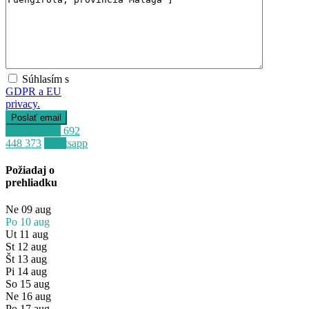
Súhlasím s
GDPR a EU
privacy.
Zavolať
+34 692
448 373
Whatsapp
Požiadaj o
prehliadku
Ne
09
aug
Po
10
aug
Ut
11
aug
St
12
aug
Št
13
aug
Pi
14
aug
So
15
aug
Ne
16
aug
Po
17
aug