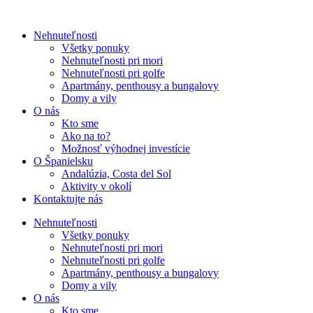
Nehnuteľnosti
Všetky ponuky
Nehnuteľnosti pri mori
Nehnuteľnosti pri golfe
Apartmány, penthousy a bungalovy
Domy a vily
O nás
Kto sme
Ako na to?
Možnosť výhodnej investície
O Španielsku
Andalúzia, Costa del Sol
Aktivity v okolí
Kontaktujte nás
Nehnuteľnosti
Všetky ponuky
Nehnuteľnosti pri mori
Nehnuteľnosti pri golfe
Apartmány, penthousy a bungalovy
Domy a vily
O nás
Kto sme