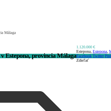
cia Málaga
1.120.000 €
Estepona,
Estepona
,
M
v Estepona, provincia Málaga
Facebook
Twitter
Pint
Zdieľať