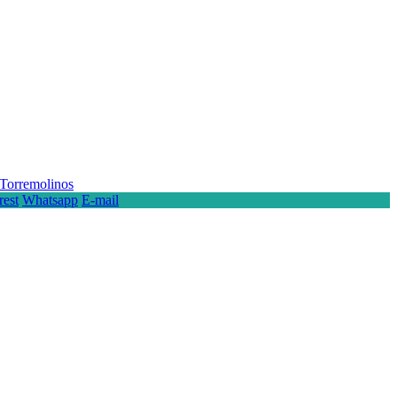
Torremolinos
rest
Whatsapp
E-mail