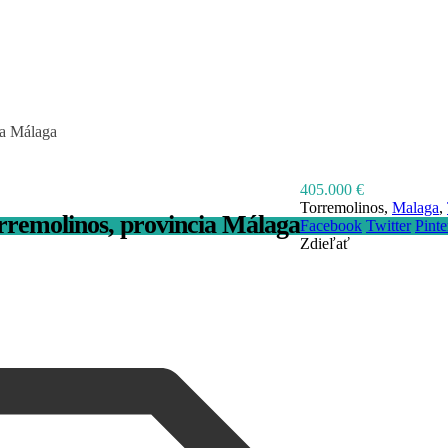
ia Málaga
405.000 €
Torremolinos,
Malaga
,
rremolinos, provincia Málaga
Facebook
Twitter
Pinte
Zdieľať