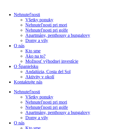
Nehnuteľnosti
Všetky ponuky
Nehnuteľnosti pri mori
Nehnuteľnosti pri golfe
Apartmány, penthousy a bungalovy
Domy a vily
O nás
Kto sme
Ako na to?
Možnosť výhodnej investície
O Španielsku
Andalúzia, Costa del Sol
Aktivity v okolí
Kontaktujte nás
Nehnuteľnosti
Všetky ponuky
Nehnuteľnosti pri mori
Nehnuteľnosti pri golfe
Apartmány, penthousy a bungalovy
Domy a vily
O nás
Kto sme