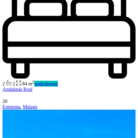
2
2
2
84 m
podrobnosti
Andalusia Real
20
Estepona
,
Malaga