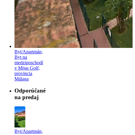
Byt/Apartmán,
Byt na
medziposchodí
v Mijas Golf,
provincia
Málaga
Odporúčané
na predaj
Byt/Apartmán,