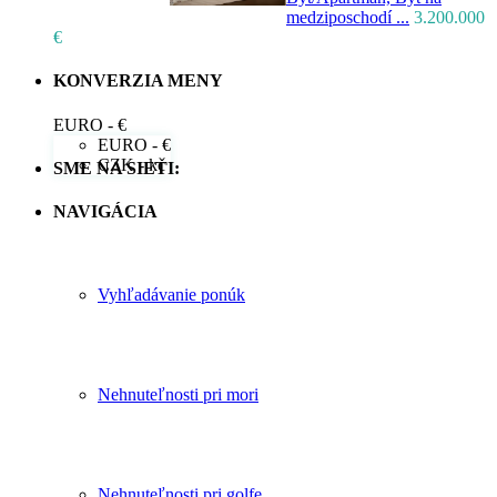
medziposchodí ...
3.200.000
€
KONVERZIA MENY
EURO - €
EURO - €
CZK - kč
SME NA SIETI:
NAVIGÁCIA
Vyhľadávanie ponúk
Nehnuteľnosti pri mori
Nehnuteľnosti pri golfe