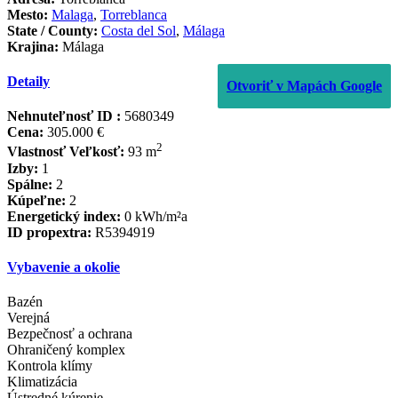
Mesto:
Malaga
,
Torreblanca
State / County:
Costa del Sol
,
Málaga
Krajina:
Málaga
Detaily
Otvoriť v Mapách Google
Nehnuteľnosť ID :
5680349
Cena:
305.000 €
2
Vlastnosť Veľkosť:
93 m
Izby:
1
Spálne:
2
Kúpeľne:
2
Energetický index:
0 kWh/m²a
ID propextra:
R5394919
Vybavenie a okolie
Bazén
Verejná
Bezpečnosť a ochrana
Ohraničený komplex
Kontrola klímy
Klimatizácia
Ústredné kúrenie