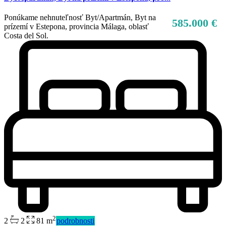
Ponúkame nehnuteľnosť Byt/Apartmán, Byt na
585.000 €
prízemí v Estepona, provincia Málaga, oblasť
Costa del Sol.
2
2
2
81 m
podrobnosti