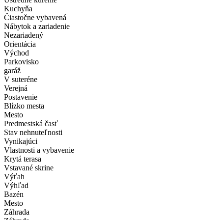
Kuchyňa
Čiastočne vybavená
Nábytok a zariadenie
Nezariadený
Orientácia
Východ
Parkovisko
garáž
V suteréne
Verejná
Postavenie
Blízko mesta
Mesto
Predmestská časť
Stav nehnuteľnosti
Vynikajúci
Vlastnosti a vybavenie
Krytá terasa
Vstavané skrine
Výťah
Výhľad
Bazén
Mesto
Záhrada