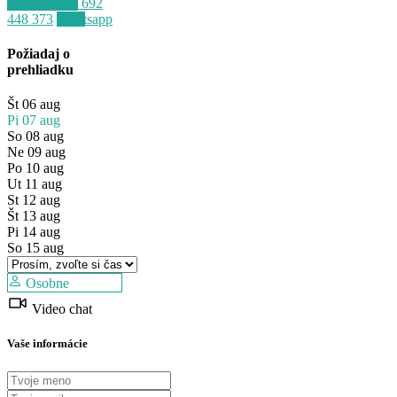
Zavolať
+34 692
448 373
Whatsapp
Požiadaj o
prehliadku
Št
06
aug
Pi
07
aug
So
08
aug
Ne
09
aug
Po
10
aug
Ut
11
aug
St
12
aug
Predaj
Št
13
aug
Mimo trhu
Pi
14
aug
So
15
aug
Osobne
Video chat
Vaše informácie