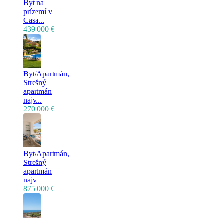
Byt na
prízemí v
Casa...
439.000 €
Byt/Apartmán,
Strešný
apartmán
najv...
270.000 €
Byt/Apartmán,
Strešný
apartmán
najv...
875.000 €