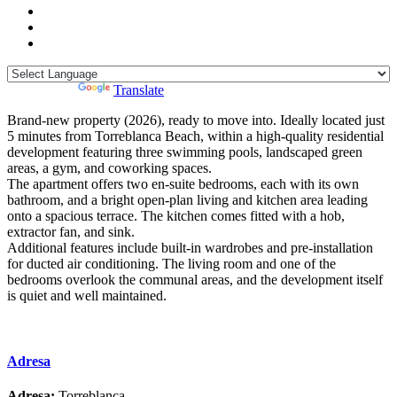
Powered by
Translate
Brand-new property (2026), ready to move into. Ideally located just
5 minutes from Torreblanca Beach, within a high-quality residential
development featuring three swimming pools, landscaped green
areas, a gym, and coworking spaces.
The apartment offers two en-suite bedrooms, each with its own
bathroom, and a bright open-plan living and kitchen area leading
onto a spacious terrace. The kitchen comes fitted with a hob,
extractor fan, and sink.
Additional features include ‌built-in ‌wardrobes ‌and ‌pre-installation
‌for ducted ‌air ‌conditioning. The ‌living room ‌and one of ‌the
‌bedrooms ‌overlook the communal ‌areas, ‌and the development ‌itself
‌is ‌quiet ‌and ‌well ‌maintained.
Adresa
Adresa:
Torreblanca