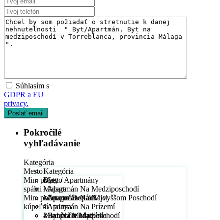
Súhlasím s
GDPR a EU
privacy.
Pokročilé
vyhľadávanie
Kategória
Mesto
Kategória
Min. počet
Byty / Apartmány
Mesto
spálni
- Apartmán Na Medziposchodí
Malaga
Min. počet
- Apartmán Na Najvyššom Poschodí
- Arroyo De La Miel
Min. počet spálni
kúpeľní
- Apartmán Na Prízemí
- Atalaya
1
- Byt Na Medziposchodí
- Bahía De Marbella
2
Min. počet kúpeľní