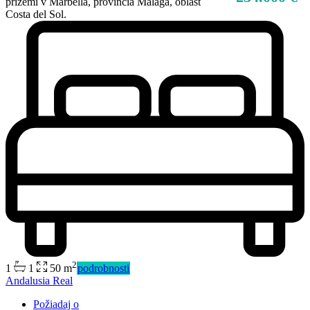
prízemí v Marbella, provincia Málaga, oblasť
Costa del Sol.
2
1
1
50 m
podrobnosti
Predaj
Andalusia Real
Mimo trhu
Požiadaj o