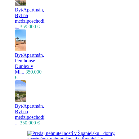
Byt/Apartmán,
Byt na
medziposchodí
...
359.000 €
Byt/Apartmán,
Penthouse
Duplex v
Mi...
350.000
€
Byt/Apartmán,
Byt na
medziposchodí
...
350.000 €