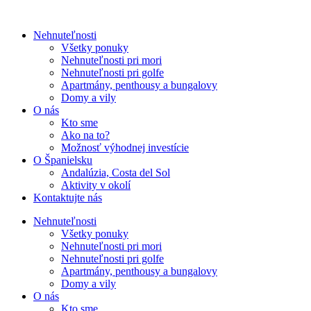
Nehnuteľnosti
Všetky ponuky
Nehnuteľnosti pri mori
Nehnuteľnosti pri golfe
Apartmány, penthousy a bungalovy
Domy a vily
O nás
Kto sme
Ako na to?
Možnosť výhodnej investície
O Španielsku
Andalúzia, Costa del Sol
Aktivity v okolí
Kontaktujte nás
Nehnuteľnosti
Všetky ponuky
Nehnuteľnosti pri mori
Nehnuteľnosti pri golfe
Apartmány, penthousy a bungalovy
Domy a vily
O nás
Kto sme