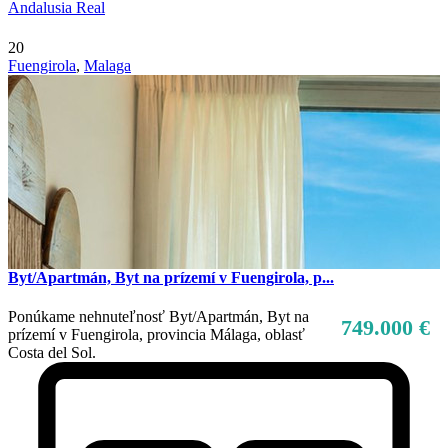
Andalusia Real
20
Fuengirola
,
Malaga
Byt/Apartmán, Byt na prízemí v Fuengirola, p...
Ponúkame nehnuteľnosť Byt/Apartmán, Byt na
749.000 €
prízemí v Fuengirola, provincia Málaga, oblasť
Costa del Sol.