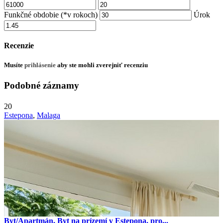
Funkčné obdobie (*v rokoch)
Úrok
Recenzie
Musíte
prihlásenie
aby ste mohli zverejniť recenziu
Podobné záznamy
20
Estepona
,
Malaga
Byt/Apartmán, Byt na prízemí v Estepona, pro...