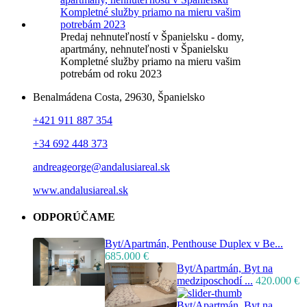
Predaj nehnuteľností v Španielsku - domy,
apartmány, nehnuteľnosti v Španielsku
Kompletné služby priamo na mieru vašim
potrebám od roku 2023
Benalmádena Costa, 29630, Španielsko
+421 911 887 354
+34 692 448 373
andreageorge@andalusiareal.sk
www.andalusiareal.sk
ODPORÚČAME
Byt/Apartmán, Penthouse Duplex v Be...
685.000 €
Byt/Apartmán, Byt na
medziposchodí ...
420.000 €
Byt/Apartmán, Byt na