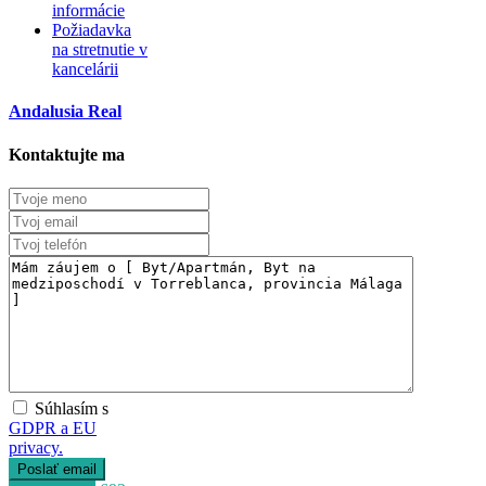
informácie
Požiadavka
na stretnutie v
kancelárii
Andalusia Real
Kontaktujte ma
Súhlasím s
GDPR a EU
privacy.