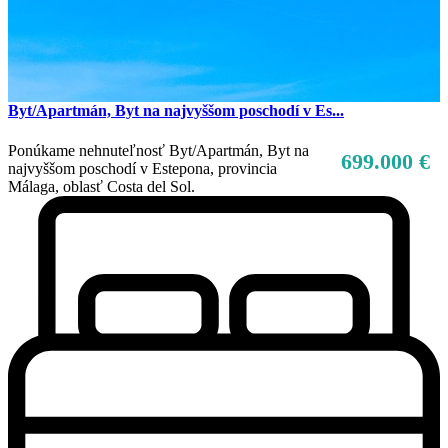
Byt/Apartmán, Byt na najvyššom poschodí v Es...
Ponúkame nehnuteľnosť Byt/Apartmán, Byt na
699.000 €
najvyššom poschodí v Estepona, provincia
Málaga, oblasť Costa del Sol.