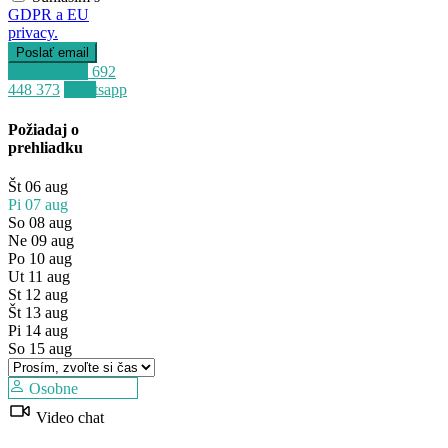
GDPR a EU
privacy.
Zavolať
+34 692
448 373
Whatsapp
Požiadaj o
prehliadku
Št
06
aug
Pi
07
aug
So
08
aug
Ne
09
aug
Po
10
aug
Ut
11
aug
St
12
aug
Predaj
Št
13
aug
Mimo trhu
Pi
14
aug
So
15
aug
Osobne
Video chat