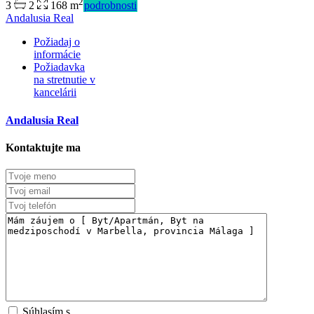
2
3
2
168 m
podrobnosti
Andalusia Real
Požiadaj o
informácie
Požiadavka
na stretnutie v
Predaj
kancelárii
Mimo trhu
Andalusia Real
Kontaktujte ma
Súhlasím s