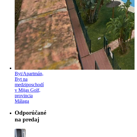
Byt/Apartmán,
Byt na
medziposchodí
v Mijas Golf,
provincia
Málaga
Odporúčané
na predaj