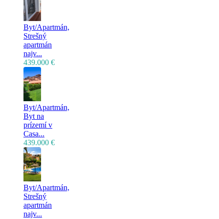
Byt/Apartmán,
Strešný
apartmán
najv...
439.000 €
Byt/Apartmán,
Byt na
prízemí v
Casa...
439.000 €
Byt/Apartmán,
Strešný
apartmán
najv...