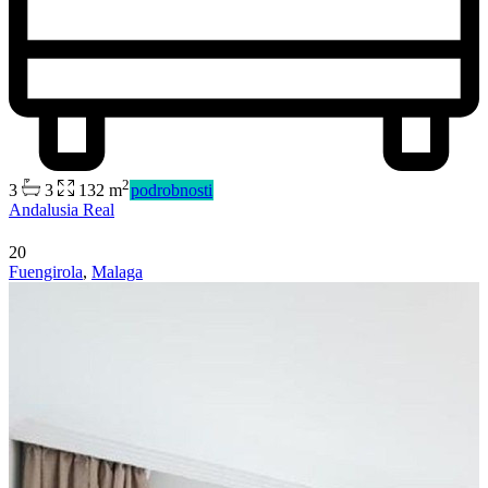
2
3
3
132 m
podrobnosti
Andalusia Real
20
Fuengirola
,
Malaga
Predaj
Mimo trhu