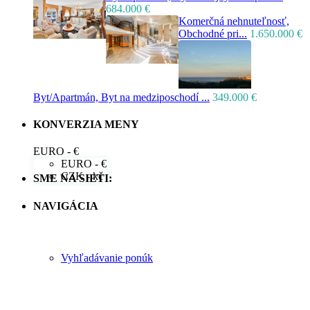
684.000 €
Komerčná nehnuteľnosť,
Obchodné pri...
1.650.000 €
Byt/Apartmán, Byt na medziposchodí ...
349.000 €
KONVERZIA MENY
EURO - €
EURO - €
CZK - kč
SME NA SIETI:
NAVIGÁCIA
Vyhľadávanie ponúk