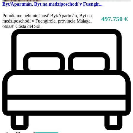
Byt/Apartmán, Byt na medziposchodí v Fuengir...
Ponúkame nehnuteľnosť Byt/Apartmán, Byt na
497.750 €
medziposchodí v Fuengirola, provincia Málaga,
oblasť Costa del Sol.