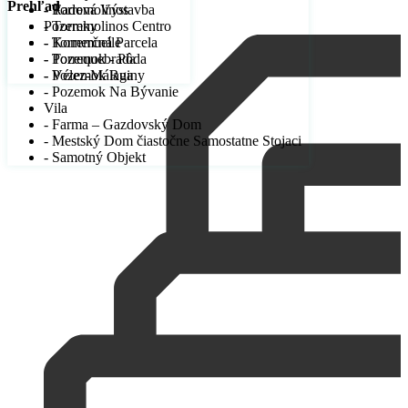
Prehľad
- Radová Výstavba
- Torremolinos
Pozemky
- Torremolinos Centro
- Komerčná Parcela
- Torremuelle
- Pozemok - Pôda
- Torrequebrada
- Pozemok Ruiny
- Vélez-Málaga
- Pozemok Na Bývanie
Vila
- Farma – Gazdovský Dom
- Mestský Dom čiastočne Samostatne Stojaci
- Samotný Objekt