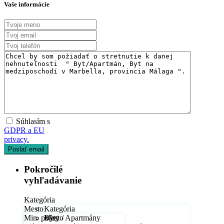
Vaše informácie
Súhlasím s
GDPR a EU
privacy.
Pokročilé
vyhľadávanie
Kategória
Mesto
Kategória
Min. počet
Byty / Apartmány
Mesto