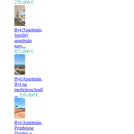
270.000 €
Byt/Apartmán,
Strešný
apartmán
najv...
875.000 €
Byt/Apartmán,
Byt na
medziposchodí
...
359.000 €
Byt/Apartmán,
Penthouse
Duplex v