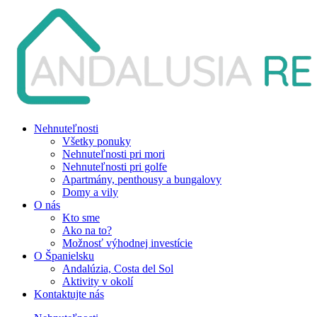
Nehnuteľnosti
Všetky ponuky
Nehnuteľnosti pri mori
Nehnuteľnosti pri golfe
Apartmány, penthousy a bungalovy
Domy a vily
O nás
Kto sme
Ako na to?
Možnosť výhodnej investície
O Španielsku
Andalúzia, Costa del Sol
Aktivity v okolí
Kontaktujte nás