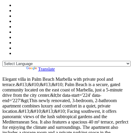
Powered by
Translate
Elegant villa in Palm Beach Marbella with private pool and
terrace.&#13;&#10;&#13;&#10; Palm Beach is a secure, gated
community located on the east coast of Marbella, just a 5-minute
drive from the city center.&lt;br data-start='224' data-
end='227'&gt;This newly renovated, 3-bedroom, 2-bathroom
apartment combines luxury and comfort in a quiet, private
location.&#13;&#10;&#13;&#10; Facing southwest, it offers
panoramic views of the lush subtropical gardens and the
Mediterranean Sea. It also features a spacious 40 m² terrace, perfect
for enjoying the climate and surroundings. The apartment also
includes a storage room and a private parking space in the