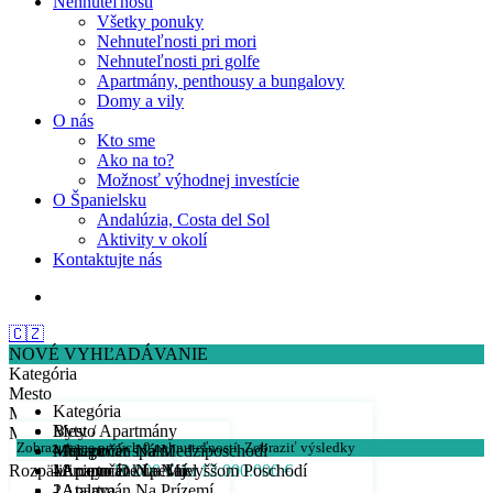
Nehnuteľnosti
Všetky ponuky
Nehnuteľnosti pri mori
Nehnuteľnosti pri golfe
Apartmány, penthousy a bungalovy
Domy a vily
O nás
Kto sme
Ako na to?
Možnosť výhodnej investície
O Španielsku
Andalúzia, Costa del Sol
Aktivity v okolí
Kontaktujte nás
🇨🇿
NOVÉ VYHĽADÁVANIE
Kategória
Mesto
Kategória
Min. počet spálni
Byty / Apartmány
Mesto
Min. počet kúpeľní
Zobrazujeme prvých
0
nehnuteľností.
Zobraziť výsledky
- Apartmán Na Medziposchodí
Malaga
Min. počet spálni
Rozpätie cien:
- Apartmán Na Najvyššom Poschodí
- Arroyo De La Miel
1
Min. počet kúpeľní
10.000 € do 12.000.000 €
- Apartmán Na Prízemí
- Atalaya
2
1