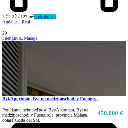
2
3
2
127 m
podrobnosti
Andalusia Real
20
Fuengirola
,
Malaga
Byt/Apartmán, Byt na medziposchodí v Fuengir...
Ponúkame nehnuteľnosť Byt/Apartmán, Byt na
450.000 €
medziposchodí v Fuengirola, provincia Málaga,
oblasť Costa del Sol.