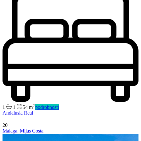
2
1
1
54 m
podrobnosti
Andalusia Real
20
Malaga
,
Mijas Costa