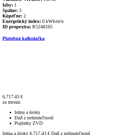
Izby:
1
Spálne:
3
Kúpeľne:
2
Energetický index:
0 kWh/m²a
ID propextra:
R5248165
Platobná kalkulačka
6,717.43
€
za mesiac
Istina a úroky
Daň z nehnuteľností
Poplatky ZVD
Istina a úroky
6,717.43
€
Daň z nehnuteľností