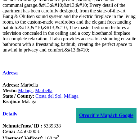
communal garage.&#13;&#10;&#13;&#10; Every detail of the
apartment has been carefully designed, from the state-of-the-art
Bang & Olufsen sound system and the electric fireplace in the living
room, to the custom-made wardrobes and the elegant freestanding
bathtub.&#13;&#10;&#13;&#10; The master bedroom features a
television concealed in the ceiling and a cozy bioethanol fireplace
for complete relaxation. It also provides access to a stunning en-suite
bathroom with a freestanding bathtub, creating the perfect space to
unwind in privacy and comfort.&#13;&#10;
Adresa
Adresa:
Marbella
Mesto:
Malaga
,
Marbella
State / County:
Costa del Sol
,
Málaga
Krajina:
Málaga
Detaily
Otvoriť v Mapách Google
Nehnuteľnosť ID :
5339338
Cena:
2.450.000 €
2
Vlastnosť Veľkosť:
160 m