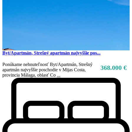
Byt/Apartmán, Strešný apartmán najvyššie pos...
Ponúkame nehnuteľnosť Byt/Apartmán, Strešný
368.000 €
apartmán najvyššie poschodie v Mijas Costa,
provincia Málaga, oblasť Co
...