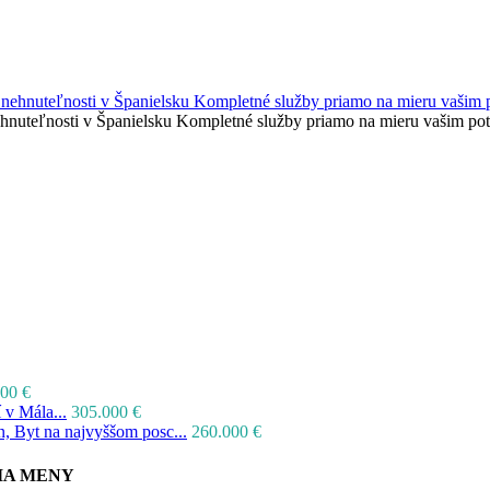
nehnuteľnosti v Španielsku Kompletné služby priamo na mieru vašim p
00 €
 v Mála...
305.000 €
, Byt na najvyššom posc...
260.000 €
IA MENY