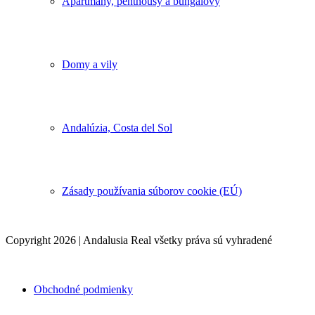
Apartmány, penthousy a bungalovy
Domy a vily
Andalúzia, Costa del Sol
Zásady používania súborov cookie (EÚ)
Copyright 2026 | Andalusia Real všetky práva sú vyhradené
Obchodné podmienky