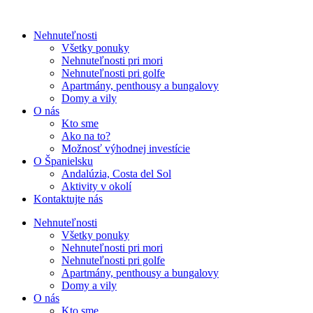
Nehnuteľnosti
Všetky ponuky
Nehnuteľnosti pri mori
Nehnuteľnosti pri golfe
Apartmány, penthousy a bungalovy
Domy a vily
O nás
Kto sme
Ako na to?
Možnosť výhodnej investície
O Španielsku
Andalúzia, Costa del Sol
Aktivity v okolí
Kontaktujte nás
Nehnuteľnosti
Všetky ponuky
Nehnuteľnosti pri mori
Nehnuteľnosti pri golfe
Apartmány, penthousy a bungalovy
Domy a vily
O nás
Kto sme