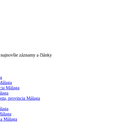
e najnovšie záznamy a články
ga
 Málaga
cia Málaga
álaga
ta, provincia Málaga
álaga
Málaga
ia Málaga