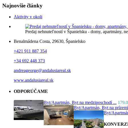
Najnovšie články
Aktivity v okoli
Predaj nehnuteľností v Španielsku - domy, apartmány, 
Benalmádena Costa, 29630, Španielsko
+421 911 887 354
+34 692 448 373
andreageorge@andalusiareal.sk
www.andalusiareal.sk
ODPORÚČAME
Byt/Apartmán, Byt na medziposchodí ...
179.0
Byt/Apartmán, Byt na prízemí
Byt/Apartmán
KONVERZ