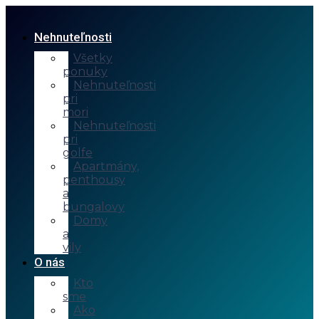
Nehnuteľnosti
Všetky
ponuky
Nehnuteľnosti
pri
mori
Nehnuteľnosti
pri
golfe
Apartmány,
penthousy
a
bungalovy
Domy
a
vily
O nás
Kto
sme
Ako