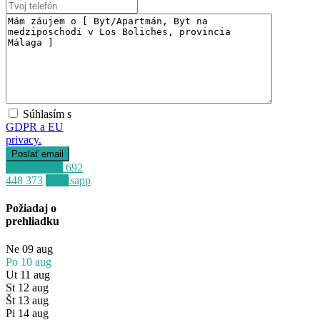
Súhlasím s
GDPR a EU
privacy.
Predaj
Dostupné
Zavolať
+34 692
448 373
Whatsapp
Požiadaj o
prehliadku
Ne
09
aug
Po
10
aug
Ut
11
aug
St
12
aug
Št
13
aug
Pi
14
aug