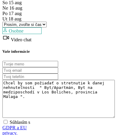
So
15
aug
Predaj
Ne
16
aug
Dostupné
Po
17
aug
Ut
18
aug
Osobne
Video chat
Vaše informácie
Súhlasím s
GDPR a EU
privacy.