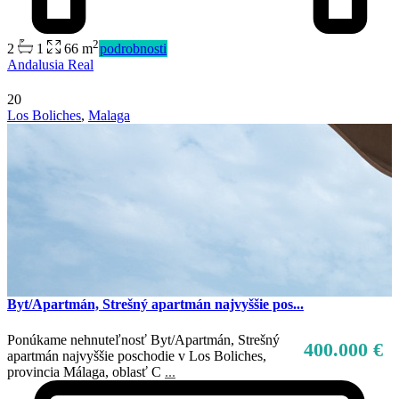
2
2
1
66 m
podrobnosti
Andalusia Real
20
Los Boliches
,
Malaga
Byt/Apartmán, Strešný apartmán najvyššie pos...
Ponúkame nehnuteľnosť Byt/Apartmán, Strešný
400.000 €
apartmán najvyššie poschodie v Los Boliches,
provincia Málaga, oblasť C
...