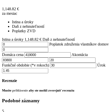
1,148.82
€
za mesiac
Istina a úroky
Daň z nehnuteľností
Poplatky ZVD
Istina a úroky
1,148.82
€
Daň z nehnuteľností
Poplatok združenia vlastníkov domov
Domáca cena
Akontácia
Funkčné obdobie (*v rokoch)
Úrok
Recenzie
Musíte
prihlásenie
aby ste mohli zverejniť recenziu
Podobné záznamy
5