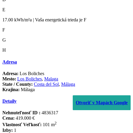
E
17.00 kWh/m²a | Vaša energetická trieda je F
F
G
H
Adresa
Adresa:
Los Boliches
Mesto:
Los Boliches
,
Malaga
State / County:
Costa del Sol
,
Málaga
Krajina:
Málaga
Detaily
Otvoriť v Mapách Google
Nehnuteľnosť ID :
4836317
Cena:
419.000 €
2
Vlastnosť Veľkosť:
101 m
Izby:
1