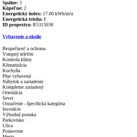
Spálne:
3
Kúpeľne:
2
Energetický index:
17.00 kWh/m²a
Energetická trieda:
F
ID propextra:
R5315038
Vybavenie a okolie
Bezpečnosť a ochrana
Vstupný telefón
Kontrola klímy
Klimatizácia
Kuchyňa
Plne vybavená
Nábytok a zariadenie
Kompletne zariadený
Orientácia
Sever
Označenie - špecifická kategória
Investície
Výhodná ponuka
Parkovisko
Ulica
Postavenie
Mesto