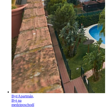
Byt/Apartmán,
Byt na
medziposchodí