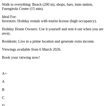
Walk to everything: Beach (200 m), shops, bars, train station,
Fuengirola Centre (15 min).
Ideal For:
Investors: Holiday rentals with tourist license (high occupancy).
Holiday Home Owners: ‌Use ‌it ‌yourself ‌and ‌rent it ‌out ‌when you ‌are
away. ‌
Residents: Live in ‌a ‌prime ‌location and generate ‌extra ‌income.
Viewings available from ‌6 ‌March ‌2026.
Book ‌your ‌viewing ‌now!
A+
A
B
C
D