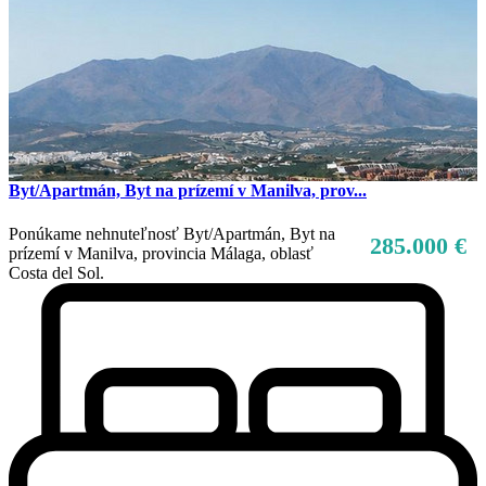
Byt/Apartmán, Byt na prízemí v Manilva, prov...
Ponúkame nehnuteľnosť Byt/Apartmán, Byt na
285.000 €
prízemí v Manilva, provincia Málaga, oblasť
Costa del Sol.