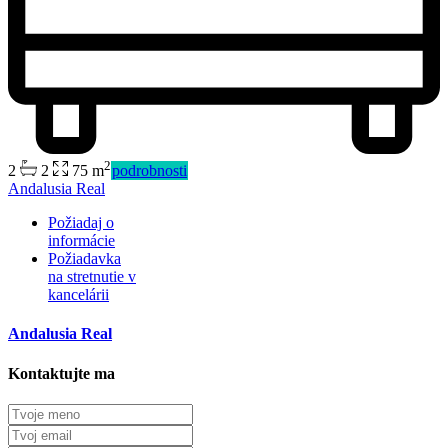
2
2
2
75 m
podrobnosti
Predaj
Andalusia Real
Mimo trhu
Požiadaj o
informácie
Požiadavka
na stretnutie v
kancelárii
Andalusia Real
Kontaktujte ma