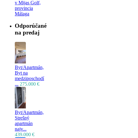
v Mijas Golf,
provincia
Málaga
Odporúčané
na predaj
Byt/Apartmán,
Byt na
medziposchodí
...
275.000 €
Byt/Apartmán,
Strešný
apartmán
najv...
439.000 €