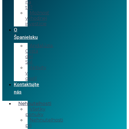
na
to?
Možnosť
výhodnej
investície
O
Španielsku
Andalúzia,
Costa
del
Sol
Aktivity
v
okolí
Kontaktujte
nás
Nehnuteľnosti
Všetky
ponuky
Nehnuteľnosti
pri