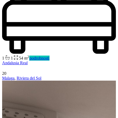
2
1
1
54 m
podrobnosti
Andalusia Real
20
Malaga
,
Riviera del Sol