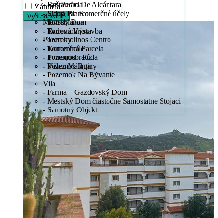
- Reštaurácia
- San Pedro De Alcántara
Záhrada
- Sklad Pre Komerčné účely
- Sierra Blanca
Vyhľadávanie
Mestský Dom
- Torreblanca
- Radová Výstavba
- Torremolinos
Pozemky
- Torremolinos Centro
- Komerčná Parcela
- Torremuelle
- Pozemok - Pôda
- Torrequebrada
- Pozemok Ruiny
- Vélez-Málaga
- Pozemok Na Bývanie
Vila
- Farma – Gazdovský Dom
- Mestský Dom čiastočne Samostatne Stojaci
- Samotný Objekt