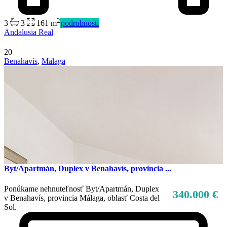
2
3
3
161 m
podrobnosti
Predaj
Andalusia Real
Mimo trhu
20
Benahavís
,
Malaga
Byt/Apartmán, Duplex v Benahavís, provincia ...
Ponúkame nehnuteľnosť Byt/Apartmán, Duplex
340.000 €
v Benahavís, provincia Málaga, oblasť Costa del
Sol.