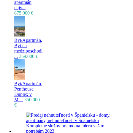
apartmán
najv...
875.000 €
Byt/Apartmán,
Byt na
medziposchodí
...
359.000 €
Byt/Apartmán,
Penthouse
Duplex v
Mi...
350.000
€