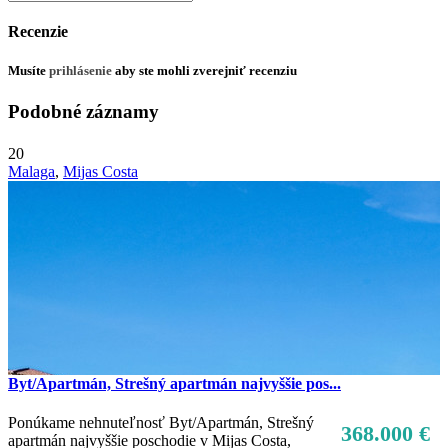
Recenzie
Musíte
prihlásenie
aby ste mohli zverejniť recenziu
Podobné záznamy
20
Malaga
,
Mijas Costa
Byt/Apartmán, Strešný apartmán najvyššie pos...
Ponúkame nehnuteľnosť Byt/Apartmán, Strešný
368.000 €
apartmán najvyššie poschodie v Mijas Costa,