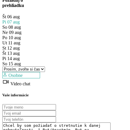
Požiadaj o
prehliadku
Št
06
aug
Pi
07
aug
So
08
aug
Ne
09
aug
Po
10
aug
Ut
11
aug
St
12
aug
Predaj
Št
13
aug
Mimo trhu
Pi
14
aug
So
15
aug
Osobne
Video chat
Vaše informácie