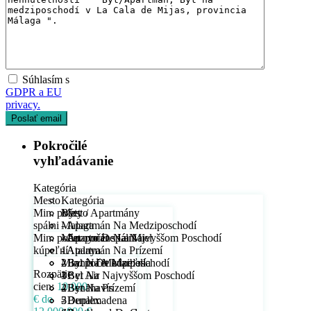
Súhlasím s
GDPR a EU
privacy.
Pokročilé
vyhľadávanie
Kategória
Mesto
Kategória
Min. počet
Byty / Apartmány
Mesto
spálni
- Apartmán Na Medziposchodí
Malaga
Min. počet
- Apartmán Na Najvyššom Poschodí
- Arroyo De La Miel
Min. počet spálni
kúpeľní
- Apartmán Na Prízemí
- Atalaya
1
- Byt Na Medziposchodí
- Bahía De Marbella
2
Min. počet kúpeľní
Rozpätie
- Byt Na Najvyššom Poschodí
- Bel Air
3
1
cien:
10.000
- Byt Na Prízemí
- Benahavís
4
2
€ do
- Duplex
- Benalmadena
5
3