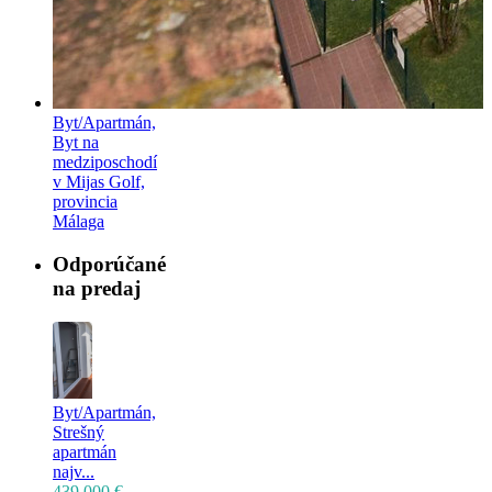
Byt/Apartmán,
Byt na
medziposchodí
v Mijas Golf,
provincia
Málaga
Odporúčané
na predaj
Byt/Apartmán,
Strešný
apartmán
najv...
439.000 €