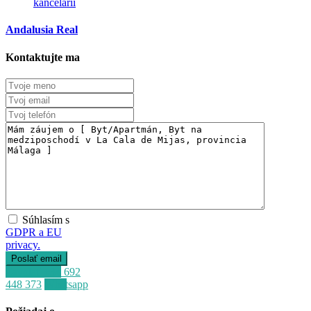
kancelárii
Andalusia Real
Kontaktujte ma
Súhlasím s
GDPR a EU
privacy.
Zavolať
+34 692
448 373
Whatsapp