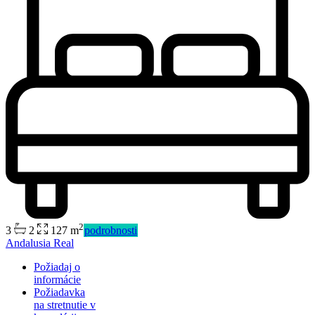
2
3
2
127 m
podrobnosti
Predaj
Andalusia Real
Mimo trhu
Požiadaj o
informácie
Požiadavka
na stretnutie v