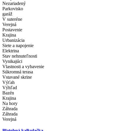
Nezariadený
Parkovisko
garáž
V suteréne
Verejná
Postavenie
Krajina
Urbanizácia
Siete a napojenie
Elektrina
Stav nehnuteľnosti
Vynikajúci
Vlastnosti a vybavenie
Súkromná terasa
Vstavané skrine
Výťah
Výhľad
Bazén
Krajina
Na hory
Záhrada
Záhrada
Verejná
Platobná kalkulačka