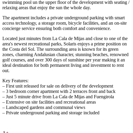
swimming pool un the upper floor of the development with seating /
relaxing areas that enjoy the sun the whole day.
The apartment includes a private underground parking with smart
access technology, a storage room, bicycle facilities, and an on-site
concierge service ensuring both comfort and convenience.
Located just minutes from La Cala de Mijas and close to one of the
area's newest recreational parks, Solaris enjoys a prime position on
the Costa del Sol. The surrounding area is known for its green
zones, charming Andalusian character, stunning beaches, renowned
golf courses, and over 300 days of sunshine per year making it an
ideal destination for both permanent living and investment to rent
out.
Key Features:
– First unit released for sale on delivery of the development
– 3 bedroom corner apartment with 2 terraces front and back
– Just 5 minute ‌drive ‌from ‌La ‌Cala ‌de Mijas ‌and ‌Fuengirola
– ‌Extensive on ‌site facilities and ‌recreational ‌areas ‌
– Landscaped gardens ‌and ‌communal views
– ‌Private ‌underground ‌parking ‌and ‌storage ‌included
A+