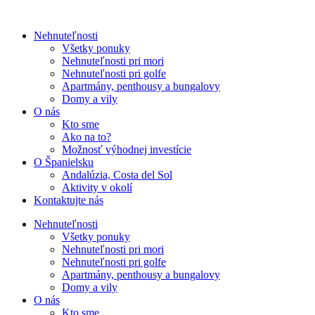
Nehnuteľnosti
Všetky ponuky
Nehnuteľnosti pri mori
Nehnuteľnosti pri golfe
Apartmány, penthousy a bungalovy
Domy a vily
O nás
Kto sme
Ako na to?
Možnosť výhodnej investície
O Španielsku
Andalúzia, Costa del Sol
Aktivity v okolí
Kontaktujte nás
Nehnuteľnosti
Všetky ponuky
Nehnuteľnosti pri mori
Nehnuteľnosti pri golfe
Apartmány, penthousy a bungalovy
Domy a vily
O nás
Kto sme