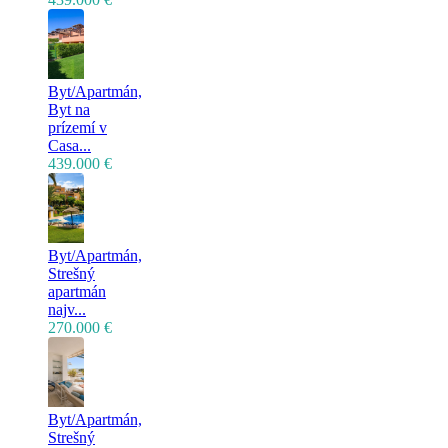
Byt/Apartmán,
Byt na
prízemí v
Casa...
439.000 €
Byt/Apartmán,
Strešný
apartmán
najv...
270.000 €
Byt/Apartmán,
Strešný