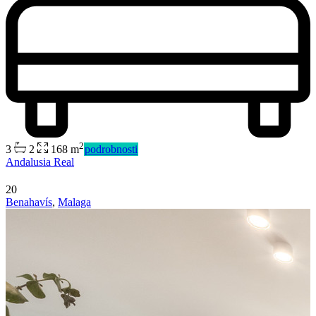
2
3
2
168 m
podrobnosti
Andalusia Real
20
Benahavís
,
Malaga