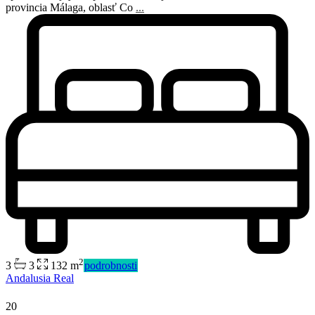
provincia Málaga, oblasť Co
...
2
3
3
132 m
podrobnosti
Andalusia Real
20