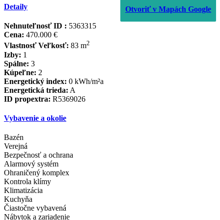
Detaily
Otvoriť v Mapách Google
Nehnuteľnosť ID :
5363315
Cena:
470.000 €
2
Vlastnosť Veľkosť:
83 m
Izby:
1
Spálne:
3
Kúpeľne:
2
Energetický index:
0 kWh/m²a
Energetická trieda:
A
ID propextra:
R5369026
Vybavenie a okolie
Bazén
Verejná
Bezpečnosť a ochrana
Alarmový systém
Ohraničený komplex
Kontrola klímy
Klimatizácia
Kuchyňa
Čiastočne vybavená
Nábytok a zariadenie