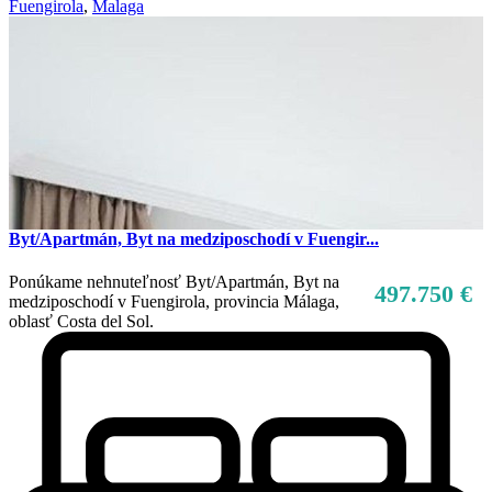
Fuengirola
,
Malaga
Byt/Apartmán, Byt na medziposchodí v Fuengir...
Ponúkame nehnuteľnosť Byt/Apartmán, Byt na
497.750 €
medziposchodí v Fuengirola, provincia Málaga,
oblasť Costa del Sol.