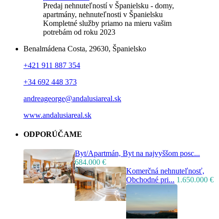
Predaj nehnuteľností v Španielsku - domy,
apartmány, nehnuteľnosti v Španielsku
Kompletné služby priamo na mieru vašim
potrebám od roku 2023
Benalmádena Costa, 29630, Španielsko
+421 911 887 354
+34 692 448 373
andreageorge@andalusiareal.sk
www.andalusiareal.sk
ODPORÚČAME
Byt/Apartmán, Byt na najvyššom posc...
684.000 €
Komerčná nehnuteľnosť,
Obchodné pri...
1.650.000 €