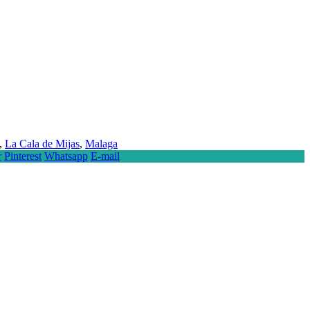
s,
La Cala de Mijas
,
Malaga
r
Pinterest
Whatsapp
E-mail