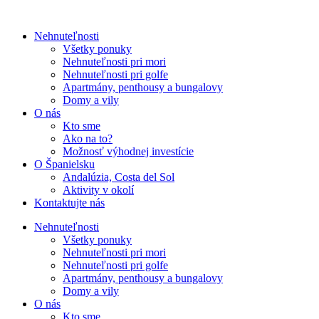
Nehnuteľnosti
Všetky ponuky
Nehnuteľnosti pri mori
Nehnuteľnosti pri golfe
Apartmány, penthousy a bungalovy
Domy a vily
O nás
Kto sme
Ako na to?
Možnosť výhodnej investície
O Španielsku
Andalúzia, Costa del Sol
Aktivity v okolí
Kontaktujte nás
Nehnuteľnosti
Všetky ponuky
Nehnuteľnosti pri mori
Nehnuteľnosti pri golfe
Apartmány, penthousy a bungalovy
Domy a vily
O nás
Kto sme