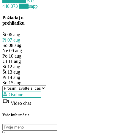
Zavolať
+34 692
448 373
Whatsapp
Požiadaj o
prehliadku
Št
06
aug
Pi
07
aug
So
08
aug
Ne
09
aug
Po
10
aug
Ut
11
aug
St
12
aug
Predaj
Št
13
aug
Mimo trhu
Pi
14
aug
So
15
aug
Osobne
Video chat
Vaše informácie