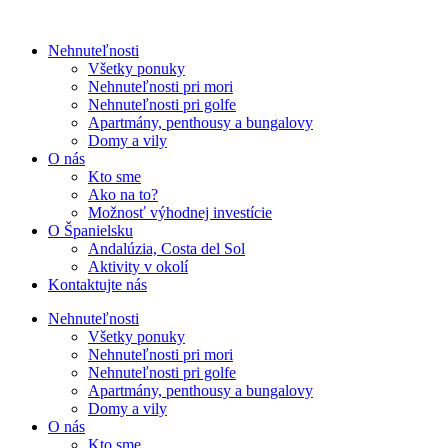
Nehnuteľnosti
Všetky ponuky
Nehnuteľnosti pri mori
Nehnuteľnosti pri golfe
Apartmány, penthousy a bungalovy
Domy a vily
O nás
Kto sme
Ako na to?
Možnosť výhodnej investície
O Španielsku
Andalúzia, Costa del Sol
Aktivity v okolí
Kontaktujte nás
Nehnuteľnosti
Všetky ponuky
Nehnuteľnosti pri mori
Nehnuteľnosti pri golfe
Apartmány, penthousy a bungalovy
Domy a vily
O nás
Kto sme