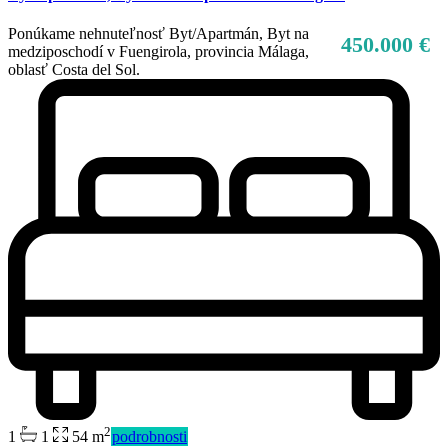
Ponúkame nehnuteľnosť Byt/Apartmán, Byt na
450.000 €
medziposchodí v Fuengirola, provincia Málaga,
oblasť Costa del Sol.
2
1
1
54 m
podrobnosti