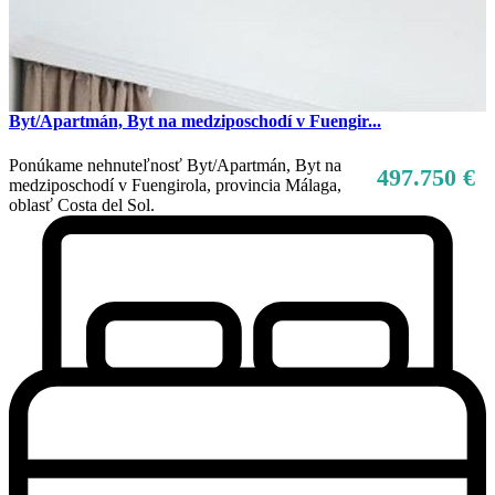
Byt/Apartmán, Byt na medziposchodí v Fuengir...
Ponúkame nehnuteľnosť Byt/Apartmán, Byt na
497.750 €
medziposchodí v Fuengirola, provincia Málaga,
oblasť Costa del Sol.