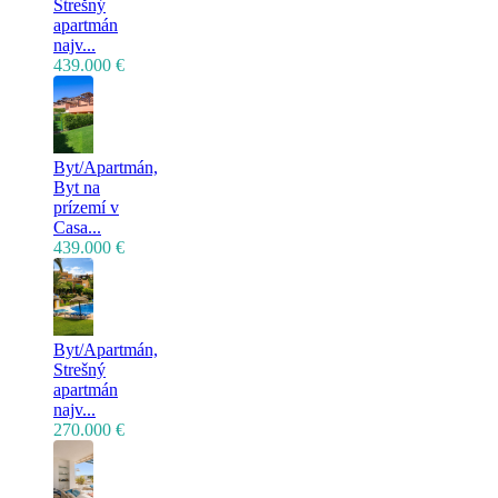
Strešný
apartmán
najv...
439.000 €
Byt/Apartmán,
Byt na
prízemí v
Casa...
439.000 €
Byt/Apartmán,
Strešný
apartmán
najv...
270.000 €