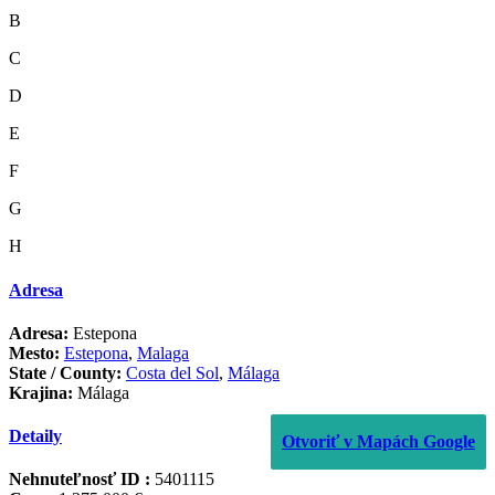
B
C
D
E
F
G
H
Adresa
Adresa:
Estepona
Mesto:
Estepona
,
Malaga
State / County:
Costa del Sol
,
Málaga
Krajina:
Málaga
Detaily
Otvoriť v Mapách Google
Nehnuteľnosť ID :
5401115