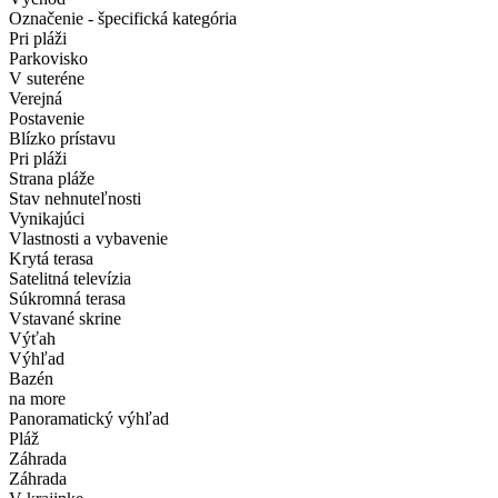
Označenie - špecifická kategória
Pri pláži
Parkovisko
V suteréne
Verejná
Postavenie
Blízko prístavu
Pri pláži
Strana pláže
Stav nehnuteľnosti
Vynikajúci
Vlastnosti a vybavenie
Krytá terasa
Satelitná televízia
Súkromná terasa
Vstavané skrine
Výťah
Výhľad
Bazén
na more
Panoramatický výhľad
Pláž
Záhrada
Záhrada