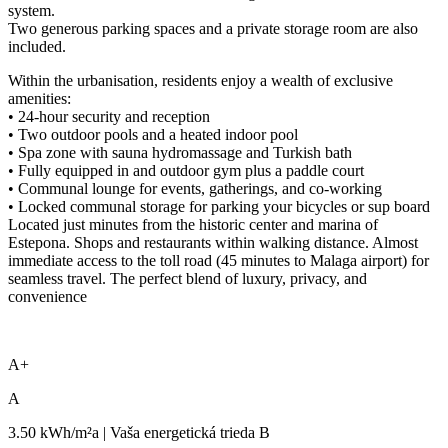
system.
Two generous parking spaces and a private storage room are also
included.
Within the urbanisation, residents enjoy a wealth of exclusive
amenities:
• 24-hour security and reception
• Two outdoor pools and a heated indoor pool
• Spa zone with sauna hydromassage and Turkish bath
• Fully equipped in and outdoor gym plus a paddle court
• Communal lounge for events, gatherings, and co-working
• Locked communal storage for parking your bicycles or sup board
Located just minutes from the historic center and marina of
Estepona. ‌Shops ‌and ‌restaurants ‌within ‌walking distance. ‌Almost
‌immediate access ‌to the ‌toll road (45 ‌minutes ‌to ‌Malaga airport) for
‌seamless ‌travel. The perfect ‌blend ‌of ‌luxury, ‌privacy, ‌and
‌convenience
A+
A
3.50 kWh/m²a | Vaša energetická trieda B