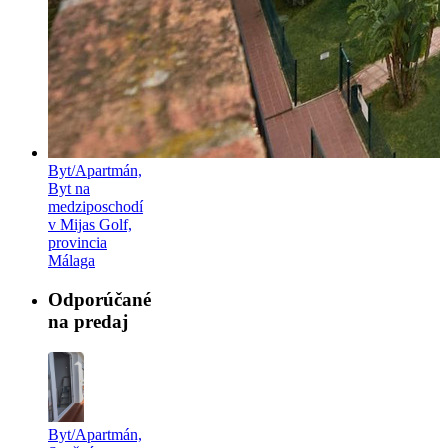
Byt/Apartmán,
Byt na
medziposchodí
v Mijas Golf,
provincia
Málaga
Odporúčané
na predaj
Byt/Apartmán,