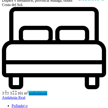
Duplex v Benahavís, provincia Málaga, oblasť
Costa del Sol.
2
3
3
161 m
podrobnosti
Predaj
Andalusia Real
Mimo trhu
Požiadaj o