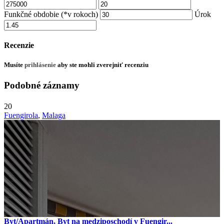
Funkčné obdobie (*v rokoch)
Úrok
Recenzie
Musíte
prihlásenie
aby ste mohli zverejniť recenziu
Podobné záznamy
20
Fuengirola
,
Malaga
Byt/Apartmán, Byt na medziposchodí v Fuengir...