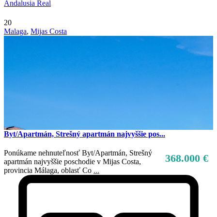
Andalusia Real
20
Malaga
,
Mijas Costa
Byt/Apartmán, Strešný apartmán najvyššie pos...
Ponúkame nehnuteľnosť Byt/Apartmán, Strešný
368.000 €
apartmán najvyššie poschodie v Mijas Costa,
provincia Málaga, oblasť Co
...