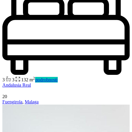
2
3
3
132 m
podrobnosti
Andalusia Real
20
Fuengirola
,
Malaga