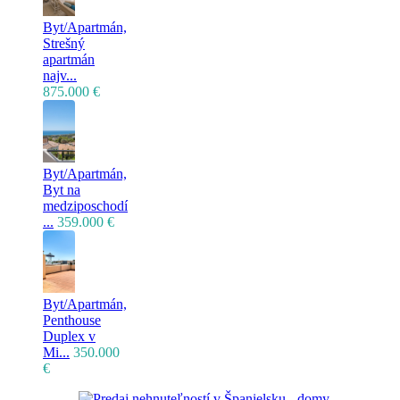
Byt/Apartmán,
Strešný
apartmán
najv...
875.000 €
Byt/Apartmán,
Byt na
medziposchodí
...
359.000 €
Byt/Apartmán,
Penthouse
Duplex v
Mi...
350.000
€