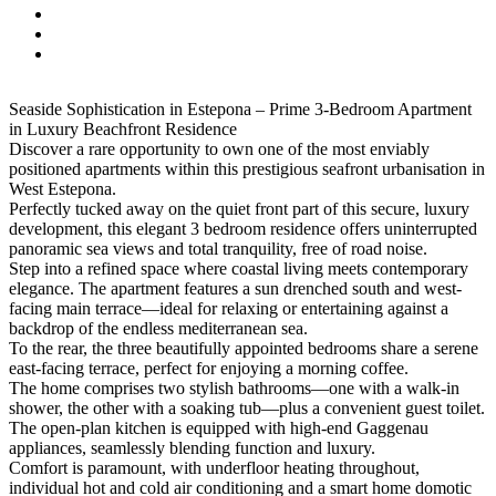
Seaside Sophistication in Estepona – Prime 3-Bedroom Apartment
in Luxury Beachfront Residence
Discover a rare opportunity to own one of the most enviably
positioned apartments within this prestigious seafront urbanisation in
West Estepona.
Perfectly tucked away on the quiet front part of this secure, luxury
development, this elegant 3 bedroom residence offers uninterrupted
panoramic sea views and total tranquility, free of road noise.
Step into a refined space where coastal living meets contemporary
elegance. The apartment features a sun drenched south and west-
facing main terrace—ideal for relaxing or entertaining against a
backdrop of the endless mediterranean sea.
To the rear, the three beautifully appointed bedrooms share a serene
east-facing terrace, perfect for enjoying a morning coffee.
The home comprises two stylish bathrooms—one with a walk-in
shower, the other with a soaking tub—plus a convenient guest toilet.
The open-plan kitchen is equipped with high-end Gaggenau
appliances, seamlessly blending function and luxury.
Comfort is paramount, with underfloor heating throughout,
individual hot and cold air conditioning and a smart home domotic