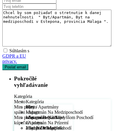
Súhlasím s
GDPR a EU
privacy.
Pokročilé
vyhľadávanie
Kategória
Mesto
Kategória
Min. počet
Byty / Apartmány
Mesto
spálni
- Apartmán Na Medziposchodí
Malaga
Min. počet
- Apartmán Na Najvyššom Poschodí
- Arroyo De La Miel
Min. počet spálni
kúpeľní
- Apartmán Na Prízemí
- Atalaya
1
- Byt Na Medziposchodí
- Bahía De Marbella
2
Min. počet kúpeľní