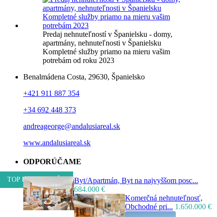
Predaj nehnuteľností v Španielsku - domy,
apartmány, nehnuteľnosti v Španielsku
Kompletné služby priamo na mieru vašim
potrebám od roku 2023
Benalmádena Costa, 29630, Španielsko
+421 911 887 354
+34 692 448 373
andreageorge@andalusiareal.sk
www.andalusiareal.sk
ODPORÚČAME
TOP PONUKA DŇA
Byt/Apartmán, Byt na najvyššom posc...
684.000 €
Komerčná nehnuteľnosť,
Obchodné pri...
1.650.000 €