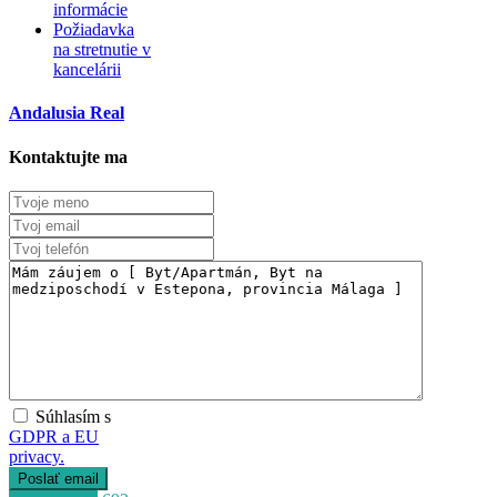
informácie
Požiadavka
na stretnutie v
kancelárii
Andalusia Real
Kontaktujte ma
Súhlasím s
GDPR a EU
privacy.