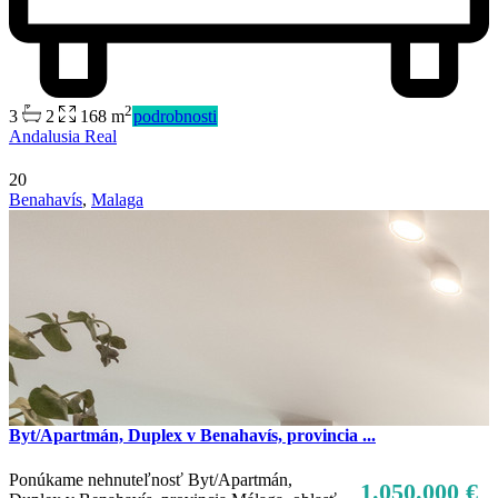
2
3
2
168 m
podrobnosti
Andalusia Real
20
Benahavís
,
Malaga
Predaj
Mimo trhu
Byt/Apartmán, Duplex v Benahavís, provincia ...
Ponúkame nehnuteľnosť Byt/Apartmán,
1.050.000 €