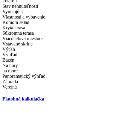
Telefón
Stav nehnuteľnosti
Vynikajúci
Vlastnosti a vybavenie
Komora-sklad
Krytá terasa
Súkromná terasa
Viacúčelová miestnosť
Vstavané skrine
Výťah
Výhľad
Bazén
Na hory
na more
Panoramatický výhľad
Záhrada
Verejná
Platobná kalkulačka