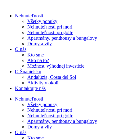
Nehnuteľnosti
Všetky ponuky
Nehnuteľnosti pri mori
Nehnuteľnosti pri golfe
Apartmány, penthousy a bungalovy
Domy a vily
O nás
Kto sme
Ako na to?
Možnosť výhodnej investície
O Španielsku
Andalúzia, Costa del Sol
Aktivity v okolí
Kontaktujte nás
Nehnuteľnosti
Všetky ponuky
Nehnuteľnosti pri mori
Nehnuteľnosti pri golfe
Apartmány, penthousy a bungalovy
Domy a vily
O nás
Kto sme