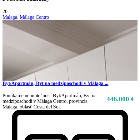
20
Malaga
,
Málaga Centro
Byt/Apartmán, Byt na medziposchodí v Málaga ...
Ponúkame nehnuteľnosť Byt/Apartmán, Byt na
446.000 €
medziposchodí v Málaga Centro, provincia
Málaga, oblasť Costa del Sol.