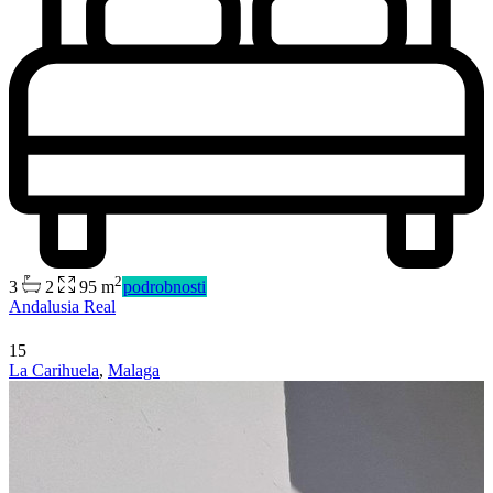
2
3
2
95 m
podrobnosti
Andalusia Real
15
La Carihuela
,
Malaga