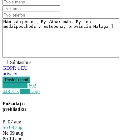
Súhlasím s
GDPR a EU
privacy.
Zavolať
+34 692
448 373
Whatsapp
Požiadaj o
prehliadku
Pi
07
aug
So
08
aug
Ne
09
aug
Po
10
aug