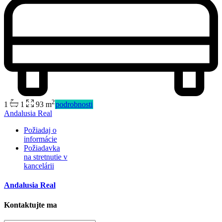
2
1
1
93 m
podrobnosti
Andalusia Real
Požiadaj o
informácie
Predaj
Požiadavka
Mimo trhu
na stretnutie v
Predaj
kancelárii
Mimo trhu
Andalusia Real
Kontaktujte ma