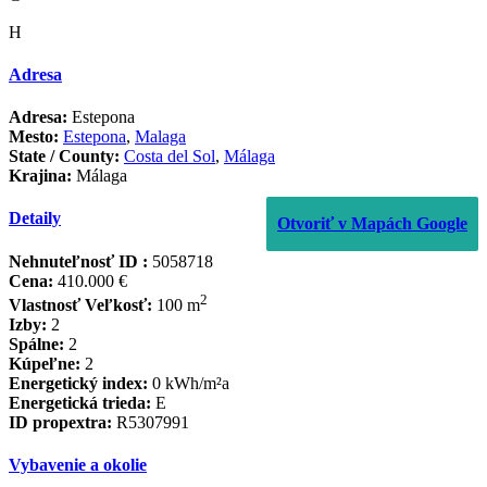
H
Adresa
Adresa:
Estepona
Mesto:
Estepona
,
Malaga
State / County:
Costa del Sol
,
Málaga
Krajina:
Málaga
Detaily
Otvoriť v Mapách Google
Nehnuteľnosť ID :
5058718
Cena:
410.000 €
2
Vlastnosť Veľkosť:
100 m
Izby:
2
Spálne:
2
Kúpeľne:
2
Energetický index:
0 kWh/m²a
Energetická trieda:
E
ID propextra:
R5307991
Vybavenie a okolie