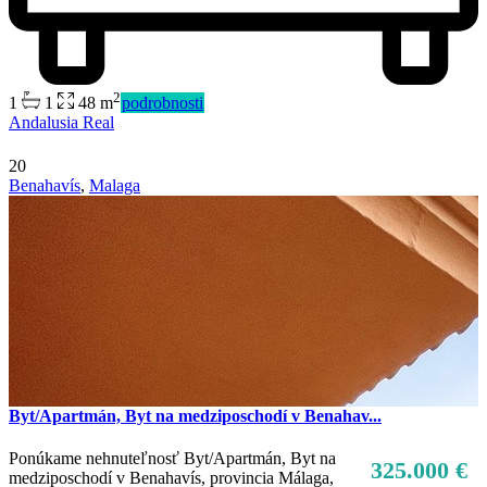
2
1
1
48 m
podrobnosti
Andalusia Real
20
Benahavís
,
Malaga
Byt/Apartmán, Byt na medziposchodí v Benahav...
Ponúkame nehnuteľnosť Byt/Apartmán, Byt na
325.000 €
medziposchodí v Benahavís, provincia Málaga,