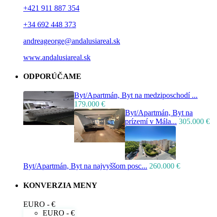
+421 911 887 354
+34 692 448 373
andreageorge@andalusiareal.sk
www.andalusiareal.sk
ODPORÚČAME
Byt/Apartmán, Byt na medziposchodí ...
179.000 €
Byt/Apartmán, Byt na
prízemí v Mála...
305.000 €
Byt/Apartmán, Byt na najvyššom posc...
260.000 €
KONVERZIA MENY
EURO - €
EURO - €