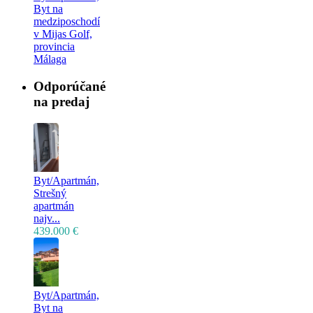
Byt na
medziposchodí
v Mijas Golf,
provincia
Málaga
Odporúčané
na predaj
Byt/Apartmán,
Strešný
apartmán
najv...
439.000 €
Byt/Apartmán,
Byt na