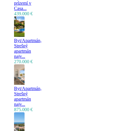
prízemí v
Casa...
439.000 €
Byt/Apartmán,
Strešný
apartmán
najv...
270.000 €
Byt/Apartmán,
Strešný
apartmán
najv...
875.000 €