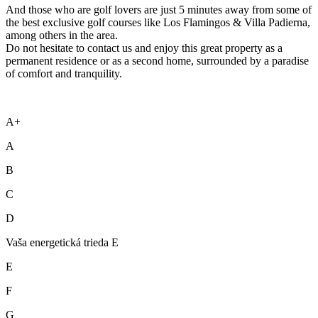
And those who are golf lovers are just 5 minutes away from some of
the best exclusive golf courses like Los Flamingos & Villa Padierna,
among others in the ‌area. ‌
Do ‌not ‌hesitate ‌to contact ‌us ‌and enjoy ‌this great ‌property as a
‌permanent ‌residence ‌or as a ‌second ‌home, surrounded by ‌a ‌paradise
‌of ‌comfort ‌and ‌tranquility.
A+
A
B
C
D
Vaša energetická trieda E
E
F
G