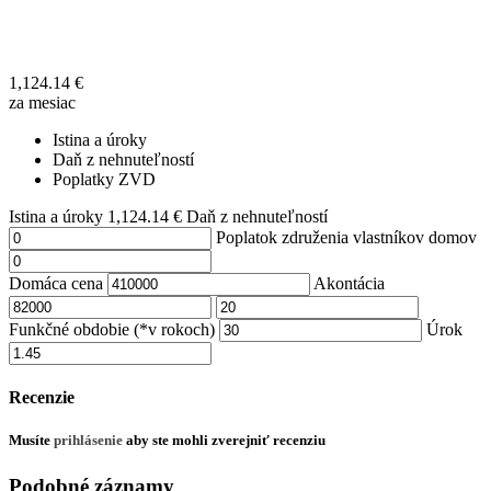
1,124.14
€
za mesiac
Istina a úroky
Daň z nehnuteľností
Poplatky ZVD
Istina a úroky
1,124.14
€
Daň z nehnuteľností
Poplatok združenia vlastníkov domov
Domáca cena
Akontácia
Funkčné obdobie (*v rokoch)
Úrok
Recenzie
Musíte
prihlásenie
aby ste mohli zverejniť recenziu
Podobné záznamy