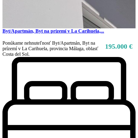
Byt/Apartmán, Byt na prízemí v La Carihuela,...
Ponúkame nehnuteľnosť Byt/Apartmán, Byt na
195.000 €
prízemí v La Carihuela, provincia Málaga, oblasť
Costa del Sol.