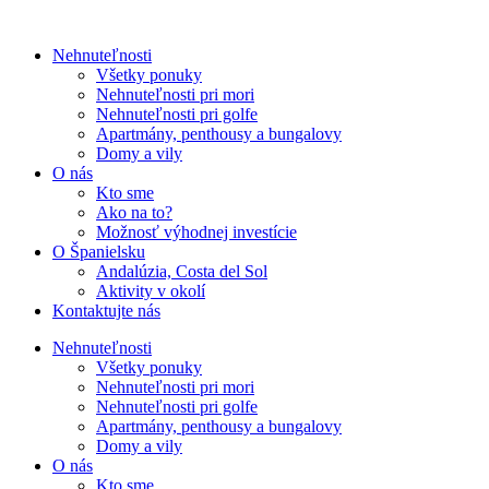
Nehnuteľnosti
Všetky ponuky
Nehnuteľnosti pri mori
Nehnuteľnosti pri golfe
Apartmány, penthousy a bungalovy
Domy a vily
O nás
Kto sme
Ako na to?
Možnosť výhodnej investície
O Španielsku
Andalúzia, Costa del Sol
Aktivity v okolí
Kontaktujte nás
Nehnuteľnosti
Všetky ponuky
Nehnuteľnosti pri mori
Nehnuteľnosti pri golfe
Apartmány, penthousy a bungalovy
Domy a vily
O nás
Kto sme