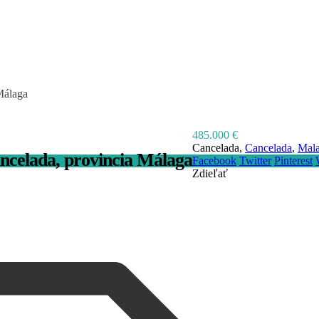
Málaga
485.000 €
Cancelada,
Cancelada
,
Mal
ncelada, provincia Málaga
Facebook
Twitter
Pinterest
Zdieľať