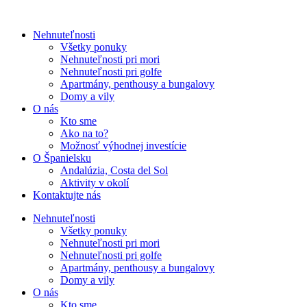
Nehnuteľnosti
Všetky ponuky
Nehnuteľnosti pri mori
Nehnuteľnosti pri golfe
Apartmány, penthousy a bungalovy
Domy a vily
O nás
Kto sme
Ako na to?
Možnosť výhodnej investície
O Španielsku
Andalúzia, Costa del Sol
Aktivity v okolí
Kontaktujte nás
Nehnuteľnosti
Všetky ponuky
Nehnuteľnosti pri mori
Nehnuteľnosti pri golfe
Apartmány, penthousy a bungalovy
Domy a vily
O nás
Kto sme