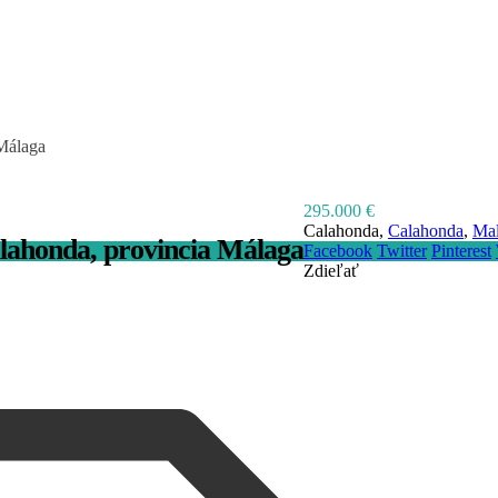
Málaga
295.000 €
Calahonda,
Calahonda
,
Ma
lahonda, provincia Málaga
Facebook
Twitter
Pinterest
Zdieľať