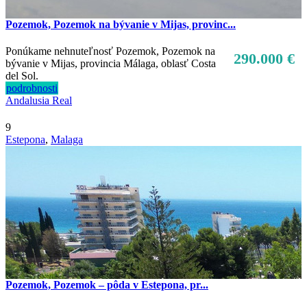
Pozemok, Pozemok na bývanie v Mijas, provinc...
Ponúkame nehnuteľnosť Pozemok, Pozemok na
290.000 €
bývanie v Mijas, provincia Málaga, oblasť Costa
del Sol.
podrobnosti
Andalusia Real
9
Estepona
,
Malaga
Pozemok, Pozemok – pôda v Estepona, pr...