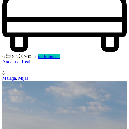
2
6
6.5
360 m
podrobnosti
Andalusia Real
8
Malaga
,
Mijas