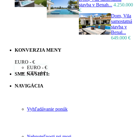
stavba v Benah...
4.250.000
€
Dom, Vila
samostatná
stavba v
Benal...
649.000 €
KONVERZIA MENY
EURO - €
EURO - €
CZK - kč
SME NA SIETI:
NAVIGÁCIA
Vyhľadávanie ponúk
Nehnuteľnosti pri mori