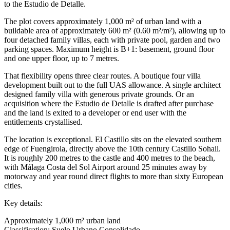
to the Estudio de Detalle.
The plot covers approximately 1,000 m² of urban land with a
buildable area of approximately 600 m² (0.60 m²/m²), allowing up to
four detached family villas, each with private pool, garden and two
parking spaces. Maximum height is B+1: basement, ground floor
and one upper floor, up to 7 metres.
That flexibility opens three clear routes. A boutique four villa
development built out to the full UAS allowance. A single architect
designed family villa with generous private grounds. Or an
acquisition where the Estudio de Detalle is drafted after purchase
and the land is exited to a developer or end user with the
entitlements crystallised.
The location is exceptional. El Castillo sits on the elevated southern
edge of Fuengirola, directly above the 10th century Castillo Sohail.
It is roughly 200 metres to the castle and 400 metres to the beach,
with Málaga Costa del Sol Airport around 25 minutes away by
motorway and year round direct flights to more than sixty European
cities.
Key ‌details:
Approximately ‌1,000 ‌m² ‌urban ‌land
Classification: Suelo ‌Urbano ‌Consolidado