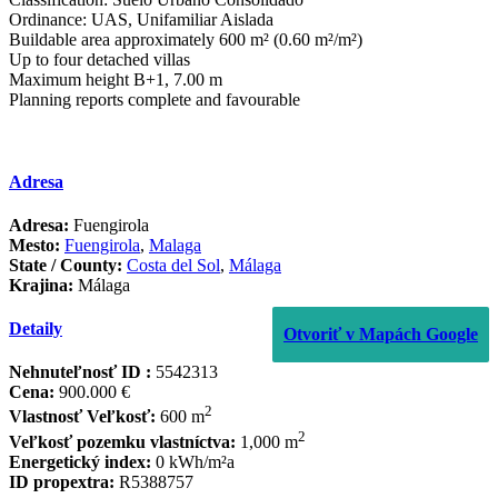
Ordinance: UAS, ‌Unifamiliar Aislada
Buildable ‌area approximately 600 ‌m² ‌(0.60 ‌m²/m²)
Up to four ‌detached ‌villas
Maximum height B+1, ‌7.00 ‌m
Planning ‌reports ‌complete ‌and ‌favourable
Adresa
Adresa:
Fuengirola
Mesto:
Fuengirola
,
Malaga
State / County:
Costa del Sol
,
Málaga
Krajina:
Málaga
Detaily
Otvoriť v Mapách Google
Nehnuteľnosť ID :
5542313
Cena:
900.000 €
2
Vlastnosť Veľkosť:
600 m
2
Veľkosť pozemku vlastníctva:
1,000 m
Energetický index:
0 kWh/m²a
ID propextra:
R5388757