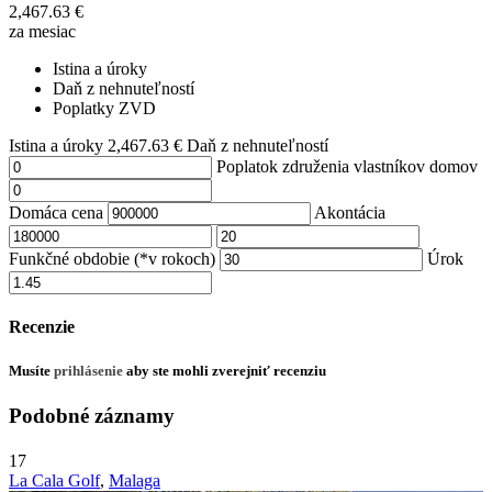
2,467.63
€
za mesiac
Istina a úroky
Daň z nehnuteľností
Poplatky ZVD
Istina a úroky
2,467.63
€
Daň z nehnuteľností
Poplatok združenia vlastníkov domov
Domáca cena
Akontácia
Funkčné obdobie (*v rokoch)
Úrok
Recenzie
Musíte
prihlásenie
aby ste mohli zverejniť recenziu
Podobné záznamy
17
La Cala Golf
,
Malaga