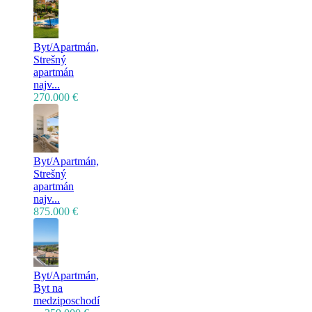
Byt/Apartmán,
Strešný
apartmán
najv...
270.000 €
Byt/Apartmán,
Strešný
apartmán
najv...
875.000 €
Byt/Apartmán,
Byt na
medziposchodí