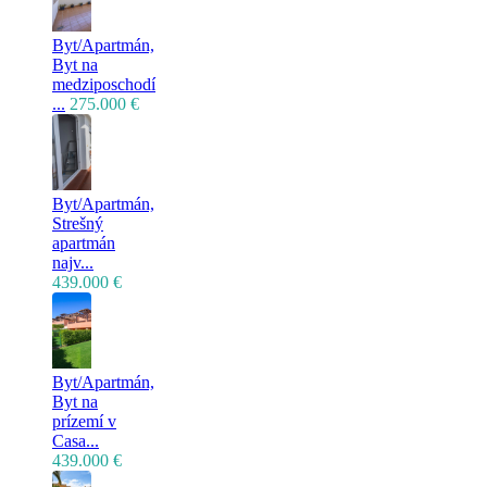
Byt/Apartmán,
Byt na
medziposchodí
...
275.000 €
Byt/Apartmán,
Strešný
apartmán
najv...
439.000 €
Byt/Apartmán,
Byt na
prízemí v
Casa...
439.000 €