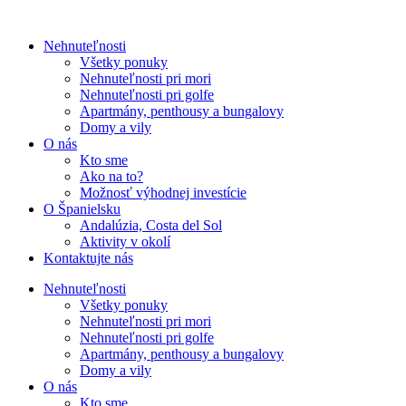
Nehnuteľnosti
Všetky ponuky
Nehnuteľnosti pri mori
Nehnuteľnosti pri golfe
Apartmány, penthousy a bungalovy
Domy a vily
O nás
Kto sme
Ako na to?
Možnosť výhodnej investície
O Španielsku
Andalúzia, Costa del Sol
Aktivity v okolí
Kontaktujte nás
Nehnuteľnosti
Všetky ponuky
Nehnuteľnosti pri mori
Nehnuteľnosti pri golfe
Apartmány, penthousy a bungalovy
Domy a vily
O nás
Kto sme