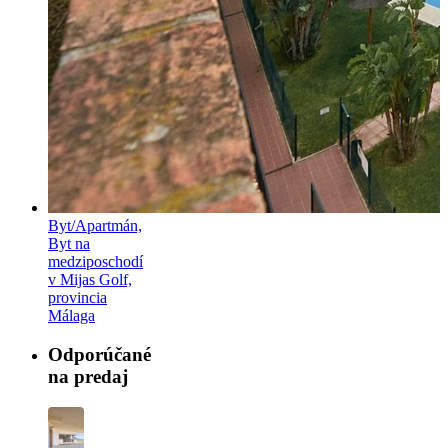
Byt/Apartmán,
Byt na
medziposchodí
v Mijas Golf,
provincia
Málaga
Odporúčané
na predaj