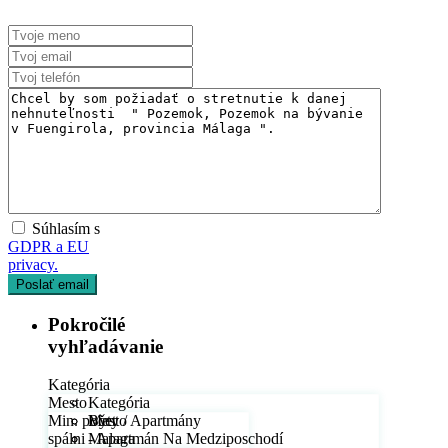
Predaj
Dostupné
Súhlasím s
GDPR a EU
privacy.
Pokročilé
vyhľadávanie
Kategória
Mesto
Kategória
Min. počet
Byty / Apartmány
Mesto
spálni
- Apartmán Na Medziposchodí
Malaga