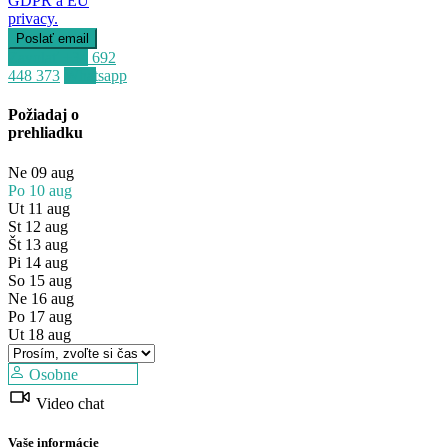
GDPR a EU
privacy.
Zavolať
+34 692
448 373
Whatsapp
Požiadaj o
prehliadku
Ne
09
aug
Po
10
aug
Ut
11
aug
St
12
aug
Št
13
aug
Pi
14
aug
So
15
aug
Ne
16
aug
Po
17
aug
Ut
18
aug
Osobne
Video chat
Vaše informácie