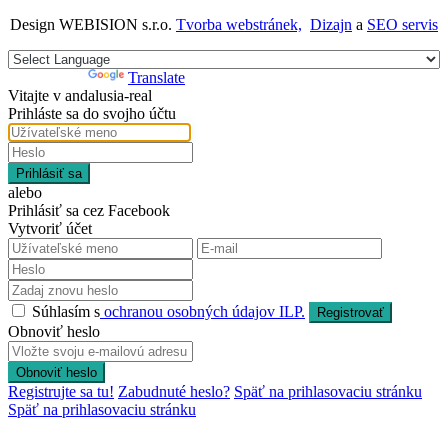
Design WEBISION s.r.o.
Tvorba webstránek,
Dizajn
a
SEO servis
Powered by
Translate
Vitajte v andalusia-real
Prihláste sa do svojho účtu
Prihlásiť sa
alebo
Prihlásiť sa cez Facebook
Vytvoriť účet
Súhlasím s
ochranou osobných údajov ILP.
Registrovať
Obnoviť heslo
Obnoviť heslo
Registrujte sa tu!
Zabudnuté heslo?
Späť na prihlasovaciu stránku
Späť na prihlasovaciu stránku