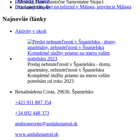
provincia Málaga
- Mestský Dom čiastočne Samostatne Stojaci
Byt/Apartmán, Byt na prízemí v Málaga, provincia Málaga
- Samotný Objekt
Najnovšie články
Aktivity v okoli
Predaj nehnuteľností v Španielsku - domy,
apartmány, nehnuteľnosti v Španielsku
Kompletné služby priamo na mieru vašim
potrebám od roku 2023
Benalmádena Costa, 29630, Španielsko
+421 911 887 354
+34 692 448 373
andreageorge@andalusiareal.sk
www.andalusiareal.sk