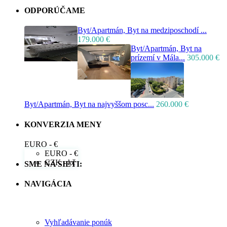
ODPORÚČAME
Byt/Apartmán, Byt na medziposchodí ...
179.000 €
Byt/Apartmán, Byt na
prízemí v Mála...
305.000 €
Byt/Apartmán, Byt na najvyššom posc...
260.000 €
KONVERZIA MENY
EURO - €
EURO - €
CZK - kč
SME NA SIETI:
NAVIGÁCIA
Vyhľadávanie ponúk