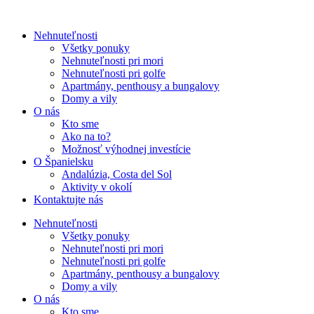
Nehnuteľnosti
Všetky ponuky
Nehnuteľnosti pri mori
Nehnuteľnosti pri golfe
Apartmány, penthousy a bungalovy
Domy a vily
O nás
Kto sme
Ako na to?
Možnosť výhodnej investície
O Španielsku
Andalúzia, Costa del Sol
Aktivity v okolí
Kontaktujte nás
Nehnuteľnosti
Všetky ponuky
Nehnuteľnosti pri mori
Nehnuteľnosti pri golfe
Apartmány, penthousy a bungalovy
Domy a vily
O nás
Kto sme