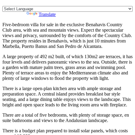
Powered by
Translate
Five-bedroom villa for sale in the exclusive Benahavis Country
Club area, with sea and mountain views. Expect the spectacular
views and privacy, surrounded by the comforts of the Country Club.
The property resides in Benahavis, which is just 10 minutes from
Marbella, Puerto Banus and San Pedro de Alcantara.
A large property of 492 m2 built, of which 130m2 are terraces, it has
four levels and delivers panoramic views to the sea. Outside, there is
a garden with mature palm trees, grass areas and swimming pool.
Plenty of terrace areas to enjoy the Mediterranean climate also and
plenty of large windows to flood the property with light.
There is a large open-plan kitchen area with ample storage and
preparation space. A central island provides breakfast bar style
seating, and a large dining table enjoys views to the landscape. This
bright and open space leads to the living room area with fireplace.
There are a total of five ‌bedrooms, ‌with ‌plenty ‌of ‌storage space, ‌en
‌suite bathrooms ‌and views ‌to the Andalusian ‌landscape.
There ‌is ‌a budget plan ‌prepared ‌to install solar ‌panels, ‌which ‌costs