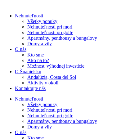
Nehnuteľnosti
Všetky ponuky
Nehnuteľnosti pri mori
Nehnuteľnosti pri golfe
Apartmány, penthousy a bungalovy
Domy a vily
O nás
Kto sme
Ako na to?
Možnosť výhodnej investície
O Španielsku
Andalúzia, Costa del Sol
Aktivity v okolí
Kontaktujte nás
Nehnuteľnosti
Všetky ponuky
Nehnuteľnosti pri mori
Nehnuteľnosti pri golfe
Apartmány, penthousy a bungalovy
Domy a vily
O nás
Kto sme