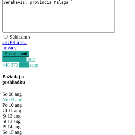
Súhlasím s
GDPR a EU
privacy.
Zavolať
+34 692
448 373
Whatsapp
Požiadaj o
prehliadku
So
08
aug
Ne
09
aug
Po
10
aug
Ut
11
aug
St
12
aug
Št
13
aug
Pi
14
aug
Predaj
So
15
aug