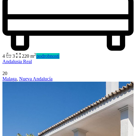
2
4
3
220 m
podrobnosti
Andalusia Real
20
Malaga
,
Nueva Andalucía