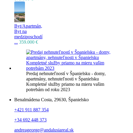
Byt/Apartmán,
Byt na
medziposchodí
...
359.000 €
Predaj nehnuteľností v Španielsku - domy,
apartmány, nehnuteľnosti v Španielsku
Kompletné služby priamo na mieru vašim
potrebám od roku 2023
Benalmádena Costa, 29630, Španielsko
+421 911 887 354
+34 692 448 373
andreageorge@andalusiareal.sk