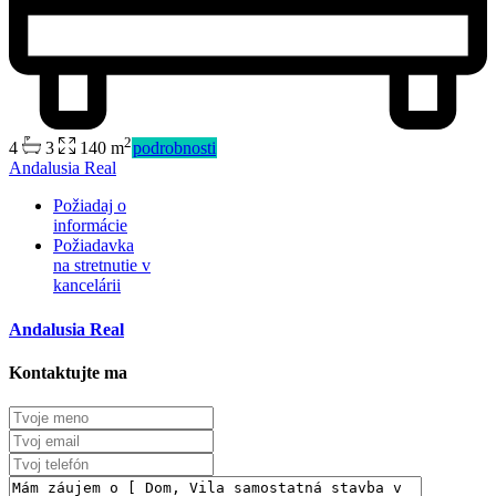
2
4
3
140 m
podrobnosti
Predaj
Andalusia Real
Mimo trhu
Požiadaj o
informácie
Požiadavka
na stretnutie v
kancelárii
Andalusia Real
Kontaktujte ma