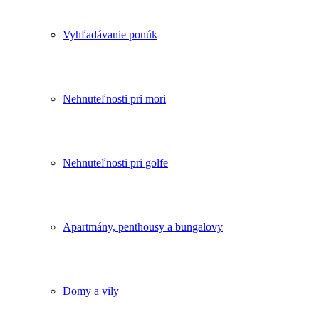
Vyhľadávanie ponúk
Nehnuteľnosti pri mori
Nehnuteľnosti pri golfe
Apartmány, penthousy a bungalovy
Domy a vily