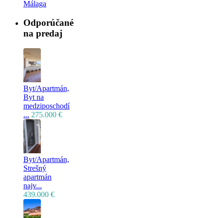
Málaga
Odporúčané
na predaj
Byt/Apartmán,
Byt na
medziposchodí
...
275.000 €
Byt/Apartmán,
Strešný
apartmán
najv...
439.000 €