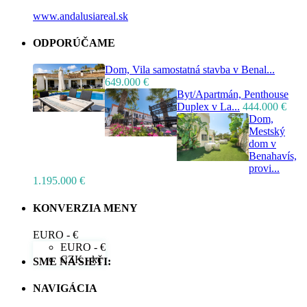
www.andalusiareal.sk
ODPORÚČAME
Dom, Vila samostatná stavba v Benal...
649.000 €
Byt/Apartmán, Penthouse
Duplex v La...
444.000 €
Dom,
Mestský
dom v
Benahavís,
provi...
1.195.000 €
KONVERZIA MENY
EURO - €
EURO - €
CZK - kč
SME NA SIETI:
NAVIGÁCIA