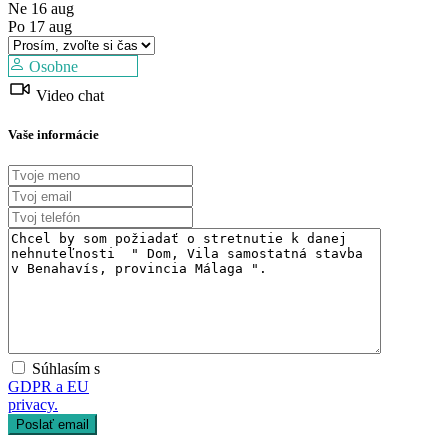
Dostupné
Ne
16
aug
Po
17
aug
Osobne
Video chat
Vaše informácie
Súhlasím s
GDPR a EU
privacy.