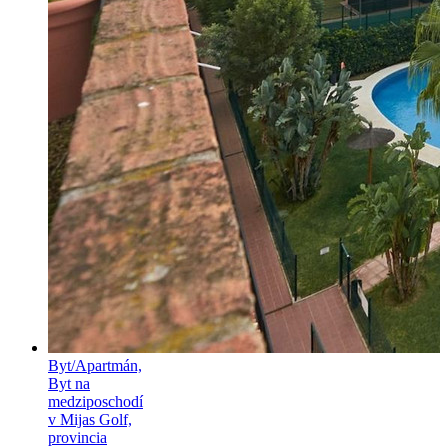
Byt/Apartmán,
Byt na
medziposchodí
v Mijas Golf,
provincia