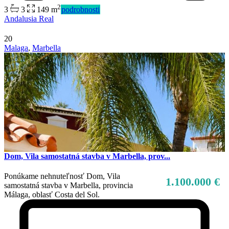
2
3
3
149 m
podrobnosti
Andalusia Real
20
Malaga
,
Marbella
Dom, Vila samostatná stavba v Marbella, prov...
Ponúkame nehnuteľnosť Dom, Vila
1.100.000 €
samostatná stavba v Marbella, provincia
Málaga, oblasť Costa del Sol.