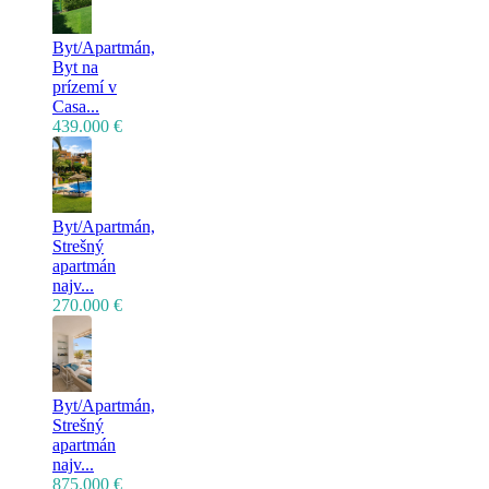
Byt/Apartmán,
Byt na
prízemí v
Casa...
439.000 €
Byt/Apartmán,
Strešný
apartmán
najv...
270.000 €
Byt/Apartmán,
Strešný
apartmán
najv...
875.000 €