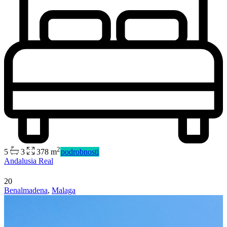
2
5
3
378 m
podrobnosti
Predaj
Andalusia Real
Mimo trhu
20
Benalmadena
,
Malaga