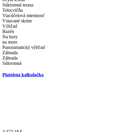
Súkromná terasa
Telocvičňa
Viacúčelová miestnosť
Vstavané skrine
Výhľad
Bazén
Na hory
na more
Panoramatický výhľad
Záhrada
Záhrada
Súkromná
Platobná kalkulačka
4,373.18
€