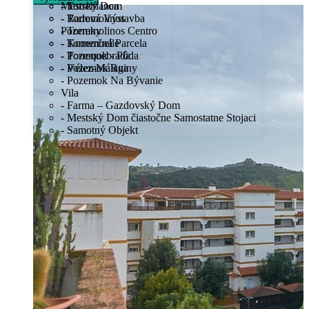
Mestský Dom
- Torreblanca
- Radová Výstavba
- Torremolinos
Pozemky
- Torremolinos Centro
- Komerčná Parcela
- Torremuelle
- Pozemok - Pôda
- Torrequebrada
- Pozemok Ruiny
- Vélez-Málaga
- Pozemok Na Bývanie
Vila
- Farma – Gazdovský Dom
- Mestský Dom čiastočne Samostatne Stojaci
- Samotný Objekt