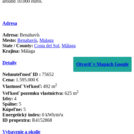
‌around ‌10.000 ‌euros.
Adresa
Adresa:
Benahavís
Mesto:
Benahavís
,
Malaga
State / County:
Costa del Sol
,
Málaga
Krajina:
Málaga
Detaily
Otvoriť v Mapách Google
Nehnuteľnosť ID :
75652
Cena:
1.595.000 €
2
Vlastnosť Veľkosť:
492 m
2
Veľkosť pozemku vlastníctva:
625 m
Izby:
4
Spálne:
5
Kúpeľne:
5
Energetický index:
0 kWh/m²a
ID propextra:
R4152868
Vybavenie a okolie