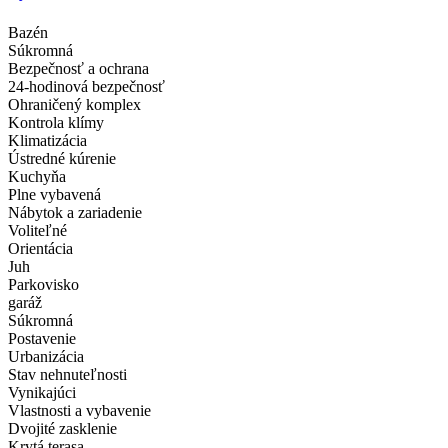
Bazén
Súkromná
Bezpečnosť a ochrana
24-hodinová bezpečnosť
Ohraničený komplex
Kontrola klímy
Klimatizácia
Ústredné kúrenie
Kuchyňa
Plne vybavená
Nábytok a zariadenie
Voliteľné
Orientácia
Juh
Parkovisko
garáž
Súkromná
Postavenie
Urbanizácia
Stav nehnuteľnosti
Vynikajúci
Vlastnosti a vybavenie
Dvojité zasklenie
Krytá terasa