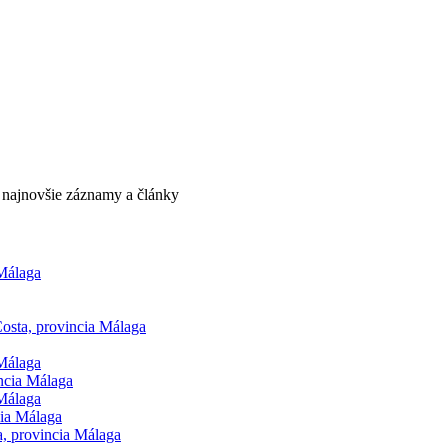
e najnovšie záznamy a články
 Málaga
osta, provincia Málaga
 Málaga
ncia Málaga
 Málaga
cia Málaga
, provincia Málaga