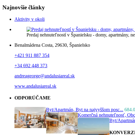
Najnovšie články
Aktivity v okoli
Predaj nehnuteľností v Španielsku - domy, apartmány, 
Benalmádena Costa, 29630, Španielsko
+421 911 887 354
+34 692 448 373
andreageorge@andalusiareal.sk
www.andalusiareal.sk
ODPORÚČAME
Byt/Apartmán, Byt na najvyššom posc...
684.
Komerčná nehnuteľnosť, Obch
Byt/Apartmán
KONVERZ