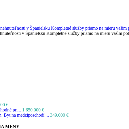
nehnuteľnosti v Španielsku Kompletné služby priamo na mieru vašim p
000 €
odné pri...
1.650.000 €
, Byt na medziposchodí ...
349.000 €
IA MENY