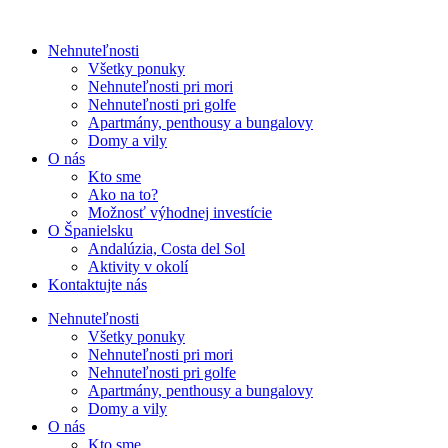
Nehnuteľnosti
Všetky ponuky
Nehnuteľnosti pri mori
Nehnuteľnosti pri golfe
Apartmány, penthousy a bungalovy
Domy a vily
O nás
Kto sme
Ako na to?
Možnosť výhodnej investície
O Španielsku
Andalúzia, Costa del Sol
Aktivity v okolí
Kontaktujte nás
Nehnuteľnosti
Všetky ponuky
Nehnuteľnosti pri mori
Nehnuteľnosti pri golfe
Apartmány, penthousy a bungalovy
Domy a vily
O nás
Kto sme