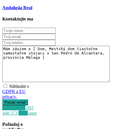
Andalusia Real
Kontaktujte ma
Súhlasím s
GDPR a EU
privacy.
Zavolať
+34 692
448 373
Whatsapp
Predaj
Požiadaj o
Mimo trhu