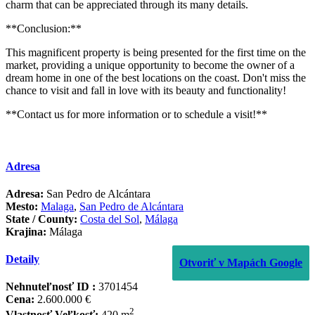
charm that can be appreciated through its many details.
**Conclusion:**
This magnificent property is being presented for the first time on the
market, providing a unique opportunity to become the owner of a
dream home in one of the best locations on the coast. Don't miss the
chance to visit and fall in love with its beauty and functionality!
**Contact us for more information or to schedule a visit!**
Adresa
Adresa:
San Pedro de Alcántara
Mesto:
Malaga
,
San Pedro de Alcántara
State / County:
Costa del Sol
,
Málaga
Krajina:
Málaga
Detaily
Otvoriť v Mapách Google
Nehnuteľnosť ID :
3701454
Cena:
2.600.000 €
2