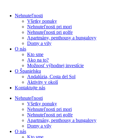
Nehnuteľnosti
Všetky ponuky
Nehnuteľnosti pri mori
Nehnuteľnosti pri golfe
Apartmány, penthousy a bungalovy
Domy a vily
O nás
Kto sme
Ako na to?
Možnosť výhodnej investície
O Španielsku
Andalúzia, Costa del Sol
Aktivity v okolí
Kontaktujte nás
Nehnuteľnosti
Všetky ponuky
Nehnuteľnosti pri mori
Nehnuteľnosti pri golfe
Apartmány, penthousy a bungalovy
Domy a vily
O nás
Kto sme