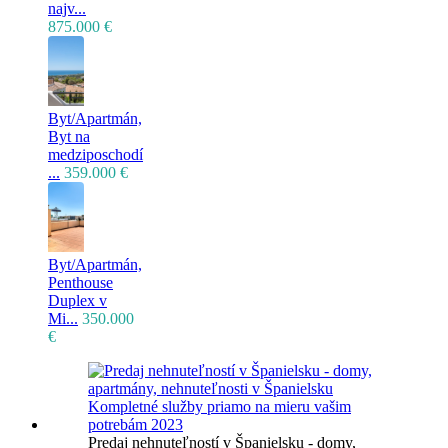
najv...
875.000 €
Byt/Apartmán,
Byt na
medziposchodí
...
359.000 €
Byt/Apartmán,
Penthouse
Duplex v
Mi...
350.000
€
Predaj nehnuteľností v Španielsku - domy,