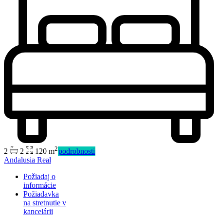
2
2
2
120 m
podrobnosti
Andalusia Real
Požiadaj o
informácie
Požiadavka
na stretnutie v
Predaj
kancelárii
Mimo trhu