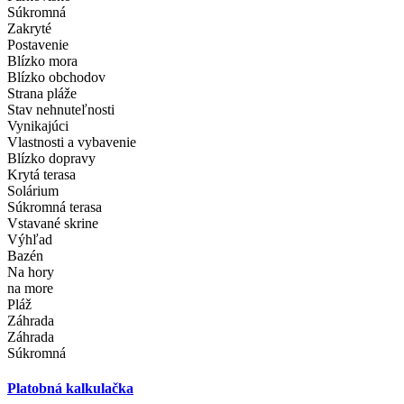
Súkromná
Zakryté
Postavenie
Blízko mora
Blízko obchodov
Strana pláže
Stav nehnuteľnosti
Vynikajúci
Vlastnosti a vybavenie
Blízko dopravy
Krytá terasa
Solárium
Súkromná terasa
Vstavané skrine
Výhľad
Bazén
Na hory
na more
Pláž
Záhrada
Záhrada
Súkromná
Platobná kalkulačka