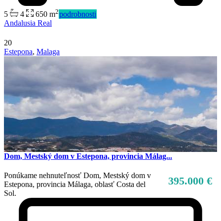
2
5
4
650 m
podrobnosti
Andalusia Real
20
Estepona
,
Malaga
Dom, Mestský dom v Estepona, provincia Málag...
Ponúkame nehnuteľnosť Dom, Mestský dom v
395.000 €
Estepona, provincia Málaga, oblasť Costa del
Sol.