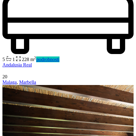
2
5
1
228 m
podrobnosti
Andalusia Real
20
Malaga
,
Marbella