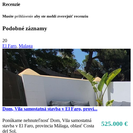
Recenzie
Musíte
prihlásenie
aby ste mohli zverejniť recenziu
Podobné záznamy
20
El Faro
,
Malaga
Dom, Vila samostatná stavba v El Faro, provi...
Ponúkame nehnuteľnosť Dom, Vila samostatná
525.000 €
stavba v El Faro, provincia Málaga, oblasť Costa
del Sol.