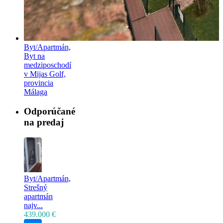
Byt/Apartmán,
Byt na
medziposchodí
v Mijas Golf,
provincia
Málaga
Odporúčané
na predaj
Byt/Apartmán,
Strešný
apartmán
najv...
439.000 €