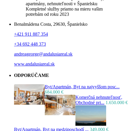
apartmány, nehnuteľnosti v Španielsku
Kompletné služby priamo na mieru vašim
potrebám od roku 2023
Benalmádena Costa, 29630, Španielsko
+421 911 887 354
+34 692 448 373
andreageorge@andalusiareal.sk
www.andalusiareal.sk
ODPORÚČAME
Byt/Apartmán, Byt na najvyššom posc...
684.000 €
Komerčná nehnuteľnosť,
Obchodné pri...
1.650.000 €
Byt/Apartmán, Byt na medziposchodí ...
349.000 €