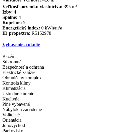
Vlastnosť Veľkosť:
420 m
2
Veľkosť pozemku vlastníctva:
395 m
Izby:
4
Spálne:
4
Kúpeľne:
5
Energetický index:
0 kWh/m²a
ID propextra:
R5152978
Vybavenie a okolie
Bazén
Súkromná
Bezpečnosť a ochrana
Elektrické žalúzie
Ohraničený komplex
Kontrola klímy
Klimatizácia
Ústredné kúrenie
Kuchyňa
Plne vybavená
Nábytok a zariadenie
Voliteľné
Orientácia
Juhovýchod
Parkovisko