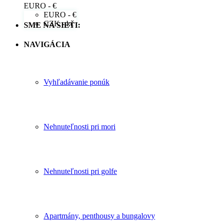
EURO - €
EURO - €
CZK - kč
SME NA SIETI:
NAVIGÁCIA
Vyhľadávanie ponúk
Nehnuteľnosti pri mori
Nehnuteľnosti pri golfe
Apartmány, penthousy a bungalovy