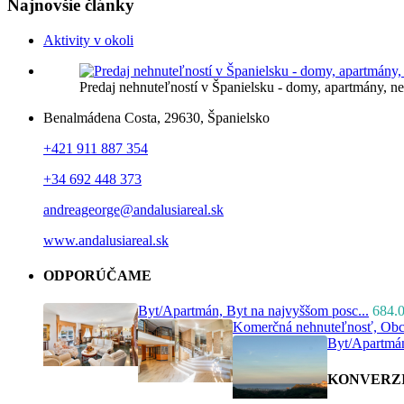
Najnovšie články
Aktivity v okoli
Predaj nehnuteľností v Španielsku - domy, apartmány, 
Benalmádena Costa, 29630, Španielsko
+421 911 887 354
+34 692 448 373
andreageorge@andalusiareal.sk
www.andalusiareal.sk
ODPORÚČAME
Byt/Apartmán, Byt na najvyššom posc...
684.
Komerčná nehnuteľnosť, Obch
Byt/Apartmán
KONVERZ