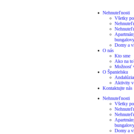
Nehnuteľnosti
Všetky p
Nehnuteľn
Nehnuteľno
Apartmány
bungalov
Domy a vi
O nás
Kto sme
Ako na to
Možnosť v
O Španielsku
Andalúzia
Aktivity v
Kontaktujte nás
Nehnuteľnosti
Všetky p
Nehnuteľn
Nehnuteľno
Apartmány
bungalov
Domy a vi