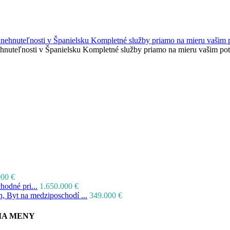
nehnuteľnosti v Španielsku Kompletné služby priamo na mieru vašim p
000 €
odné pri...
1.650.000 €
, Byt na medziposchodí ...
349.000 €
IA MENY