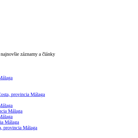
e najnovšie záznamy a články
 Málaga
osta, provincia Málaga
 Málaga
ncia Málaga
 Málaga
cia Málaga
, provincia Málaga